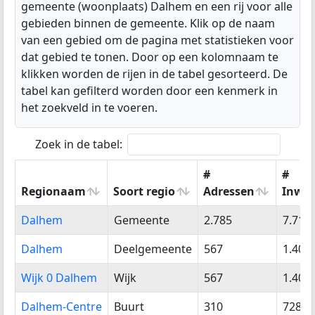
gemeente (woonplaats) Dalhem en een rij voor alle
gebieden binnen de gemeente. Klik op de naam
van een gebied om de pagina met statistieken voor
dat gebied te tonen. Door op een kolomnaam te
klikken worden de rijen in de tabel gesorteerd. De
tabel kan gefilterd worden door een kenmerk in
het zoekveld in te voeren.
Zoek in de tabel:
#
#
Regionaam
Soort regio
Adressen
Inwo
Regionaam
Soort regio
#
#
Dalhem
Gemeente
2.785
7.711
Adressen
Inwo
Dalhem
Deelgemeente
567
1.408
Wijk 0 Dalhem
Wijk
567
1.408
Dalhem-Centre
Buurt
310
728