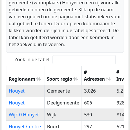
gemeente (woonplaats) Houyet en een rij voor alle
gebieden binnen de gemeente. Klik op de naam
van een gebied om de pagina met statistieken voor
dat gebied te tonen. Door op een kolomnaam te
klikken worden de rijen in de tabel gesorteerd. De
tabel kan gefilterd worden door een kenmerk in
het zoekveld in te voeren.
Zoek in de tabel:
#
#
Regionaam
Soort regio
Adressen
Inwo
Regionaam
Soort regio
#
#
Houyet
Gemeente
3.026
5.215
Adressen
Inwo
Houyet
Deelgemeente
606
928
Wijk 0 Houyet
Wijk
530
814
Houyet-Centre
Buurt
297
521