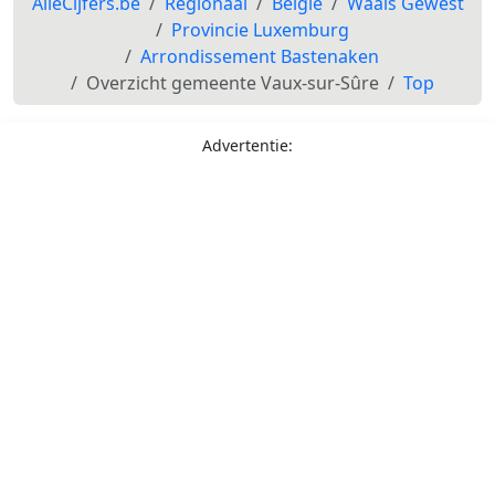
AlleCijfers.be
Regionaal
België
Waals Gewest
Provincie Luxemburg
Arrondissement Bastenaken
Overzicht gemeente Vaux-sur-Sûre
Top
Advertentie: