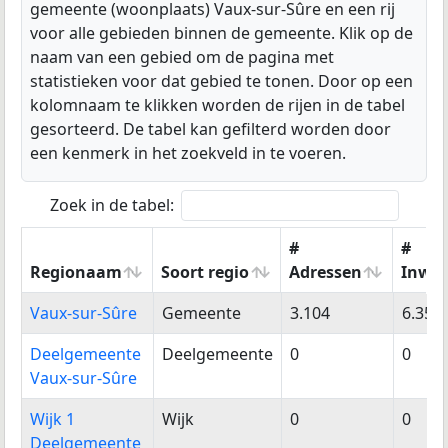
gemeente (woonplaats) Vaux-sur-Sûre en een rij
voor alle gebieden binnen de gemeente. Klik op de
naam van een gebied om de pagina met
statistieken voor dat gebied te tonen. Door op een
kolomnaam te klikken worden de rijen in de tabel
gesorteerd. De tabel kan gefilterd worden door
een kenmerk in het zoekveld in te voeren.
Zoek in de tabel:
#
#
Regionaam
Soort regio
Adressen
Inwo
Regionaam
Soort regio
#
#
Vaux-sur-Sûre
Gemeente
3.104
6.352
Adressen
Inwo
Deelgemeente
Deelgemeente
0
0
Vaux-sur-Sûre
Wijk 1
Wijk
0
0
Deelgemeente