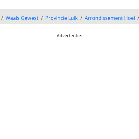
Waals Gewest
Provincie Luik
Arrondissement Hoei
Advertentie: