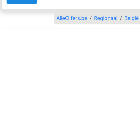
AlleCijfers.be
Regionaal
België