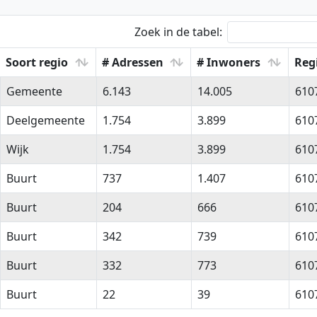
Zoek in de tabel:
Soort regio
# Adressen
# Inwoners
Reg
Soort regio
# Adressen
# Inwoners
Reg
Gemeente
6.143
14.005
610
Deelgemeente
1.754
3.899
610
Wijk
1.754
3.899
610
Buurt
737
1.407
610
Buurt
204
666
610
Buurt
342
739
610
Buurt
332
773
610
Buurt
22
39
610