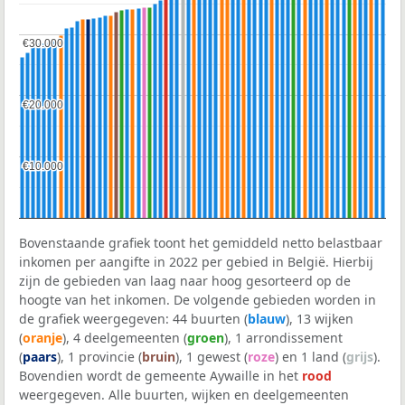
€30.000
€30.000
€20.000
€20.000
€10.000
€10.000
Bovenstaande grafiek toont het gemiddeld netto belastbaar
inkomen per aangifte in 2022 per gebied in België. Hierbij
zijn de gebieden van laag naar hoog gesorteerd op de
hoogte van het inkomen. De volgende gebieden worden in
de grafiek weergegeven: 44 buurten (
blauw
), 13 wijken
(
oranje
), 4 deelgemeenten (
groen
), 1 arrondissement
(
paars
), 1 provincie (
bruin
), 1 gewest (
roze
) en 1 land (
grijs
).
Bovendien wordt de gemeente Aywaille in het
rood
weergegeven. Alle buurten, wijken en deelgemeenten