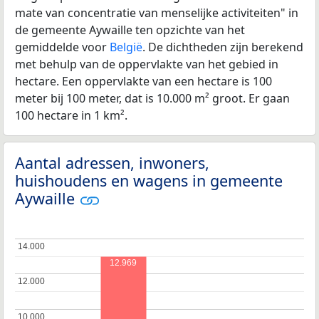
mate van concentratie van menselijke activiteiten" in
de gemeente Aywaille ten opzichte van het
gemiddelde voor
België
. De dichtheden zijn berekend
met behulp van de oppervlakte van het gebied in
hectare. Een oppervlakte van een hectare is 100
meter bij 100 meter, dat is 10.000 m² groot. Er gaan
100 hectare in 1 km².
Aantal adressen, inwoners,
huishoudens en wagens in gemeente
Aywaille
14.000
14.000
12.969
12.000
12.000
10.000
10.000