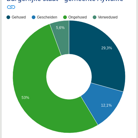
Gehuwd
Gescheiden
Ongehuwd
Verweduwd
5,6%
29,3%
53%
12,1%