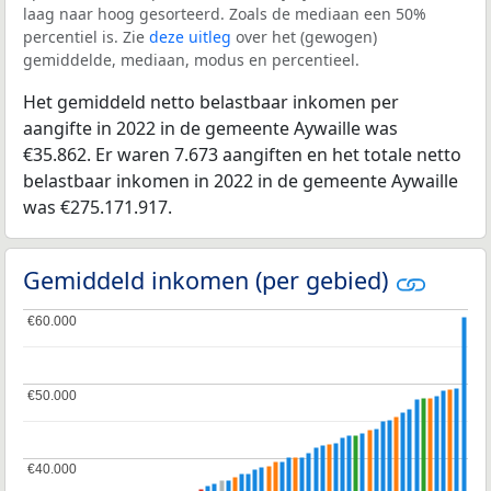
laag naar hoog gesorteerd. Zoals de mediaan een 50%
percentiel is. Zie
deze uitleg
over het (gewogen)
gemiddelde, mediaan, modus en percentieel.
Het gemiddeld netto belastbaar inkomen per
aangifte in 2022 in de gemeente Aywaille was
€35.862. Er waren 7.673 aangiften en het totale netto
belastbaar inkomen in 2022 in de gemeente Aywaille
was €275.171.917.
Gemiddeld inkomen (per gebied)
€60.000
€60.000
€50.000
€50.000
€40.000
€40.000