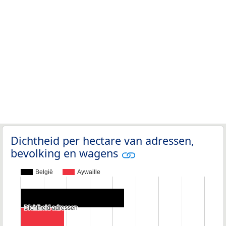
Dichtheid per hectare van adressen,
bevolking en wagens
België
Aywaille
Dichtheid adressen
Dichtheid adressen