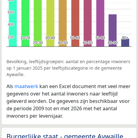
600
600
400
400
200
200
10-20
10-20
30-40
30-40
50-60
50-60
70-80
70-80
90+
90+
20-30
20-30
40-50
40-50
60-70
60-70
80-90
80-90
Bevolking, leeftijdsgroepen: aantal en percentage inwoners
op 1 januari 2025 per leeftijdscategorie in de gemeente
Aywaille.
Als
maatwerk
kan een Excel document met veel meer
gegevens over het aantal inwoners naar leeftijd
geleverd worden. De gegevens zijn beschikbaar voor
de periode 2009 tot en met 2026 met het aantal
inwoners per levensjaar.
Burgerlijke staat - gemeente Aywaille