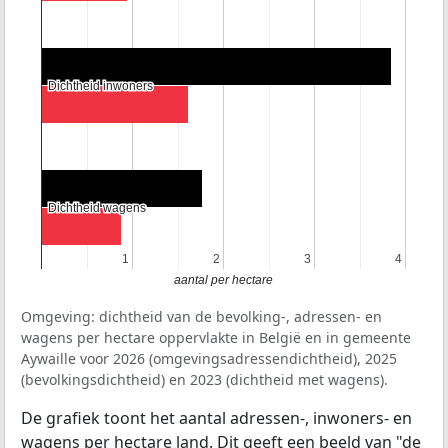
Dichtheid inwoners
Dichtheid inwoners
Dichtheid wagens
Dichtheid wagens
1
1
2
2
3
3
4
4
aantal per hectare
Omgeving: dichtheid van de bevolking-, adressen- en
wagens per hectare oppervlakte in België en in gemeente
Aywaille voor 2026 (omgevingsadressendichtheid), 2025
(bevolkingsdichtheid) en 2023 (dichtheid met wagens).
De grafiek toont het aantal adressen-, inwoners- en
wagens per hectare land. Dit geeft een beeld van "de