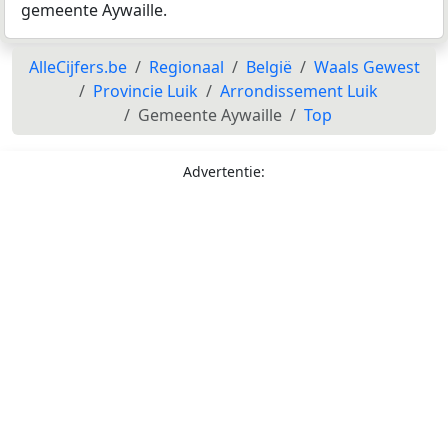
gemeente Aywaille.
AlleCijfers.be
Regionaal
België
Waals Gewest
Provincie Luik
Arrondissement Luik
Gemeente Aywaille
Top
Advertentie: