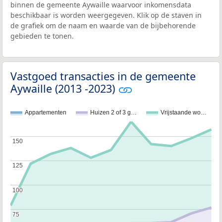
binnen de gemeente Aywaille waarvoor inkomensdata
beschikbaar is worden weergegeven. Klik op de staven in
de grafiek om de naam en waarde van de bijbehorende
gebieden te tonen.
Vastgoed transacties in de gemeente
Aywaille (2013 -2023)
Appartementen
Huizen 2 of 3 g…
Vrijstaande wo…
150
150
125
125
100
100
75
75