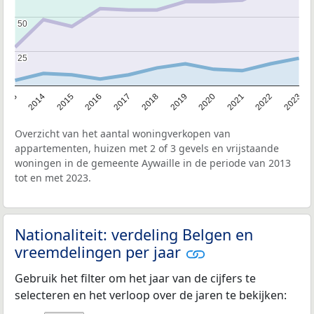
50
50
25
25
2013
2014
2015
2016
2017
2018
2019
2020
2021
2022
2023
Overzicht van het aantal woningverkopen van
appartementen, huizen met 2 of 3 gevels en vrijstaande
woningen in de gemeente Aywaille in de periode van 2013
tot en met 2023.
Nationaliteit: verdeling Belgen en
vreemdelingen per jaar
Gebruik het filter om het jaar van de cijfers te
selecteren en het verloop over de jaren te bekijken: