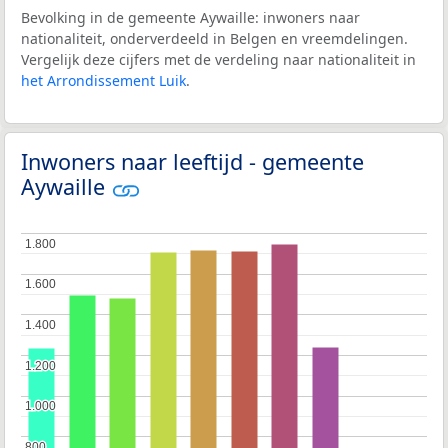
Bevolking in de gemeente Aywaille: inwoners naar
nationaliteit, onderverdeeld in Belgen en vreemdelingen.
Vergelijk deze cijfers met de verdeling naar nationaliteit in
het Arrondissement Luik
.
Inwoners naar leeftijd - gemeente
Aywaille
1.800
1.800
1.600
1.600
1.400
1.400
1.200
1.200
1.000
1.000
800
800