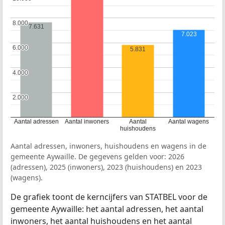
8.000
8.000
7.631
7.023
6.000
6.000
5.831
4.000
4.000
2.000
2.000
Aantal adressen
Aantal inwoners
Aantal
Aantal wagens
huishoudens
Aantal adressen, inwoners, huishoudens en wagens in de
gemeente Aywaille. De gegevens gelden voor: 2026
(adressen), 2025 (inwoners), 2023 (huishoudens) en 2023
(wagens).
De grafiek toont de kerncijfers van STATBEL voor de
gemeente Aywaille: het aantal adressen, het aantal
inwoners, het aantal huishoudens en het aantal