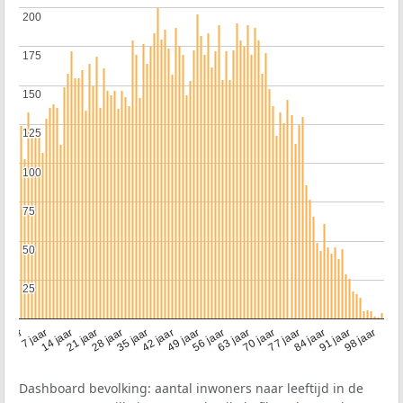
200
200
175
175
150
150
125
125
100
100
75
75
50
50
25
25
21 jaar
70 jaar
7 jaar
56 jaar
42 jaar
28 jaar
91 jaar
14 jaar
77 jaar
 jaar
63 jaar
49 jaar
98 jaar
35 jaar
84 jaar
Dashboard bevolking: aantal inwoners naar leeftijd in de