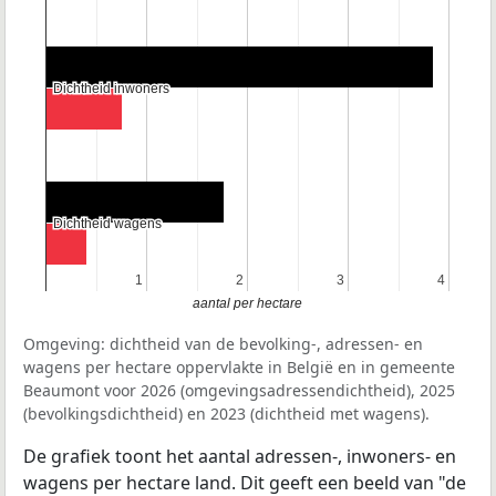
Dichtheid inwoners
Dichtheid inwoners
Dichtheid wagens
Dichtheid wagens
1
1
2
2
3
3
4
4
aantal per hectare
Omgeving: dichtheid van de bevolking-, adressen- en
wagens per hectare oppervlakte in België en in gemeente
Beaumont voor 2026 (omgevingsadressendichtheid), 2025
(bevolkingsdichtheid) en 2023 (dichtheid met wagens).
De grafiek toont het aantal adressen-, inwoners- en
wagens per hectare land. Dit geeft een beeld van "de