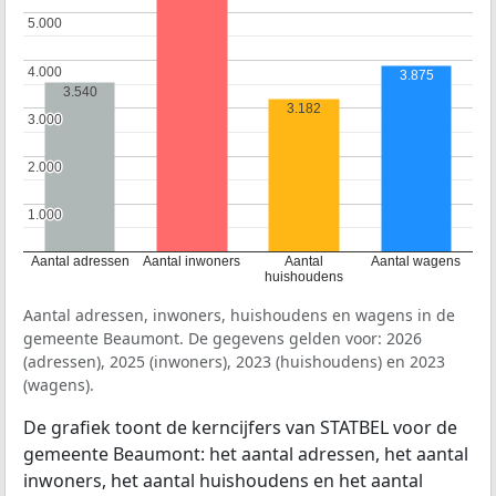
5.000
5.000
4.000
4.000
3.875
3.540
3.182
3.000
3.000
2.000
2.000
1.000
1.000
Aantal adressen
Aantal inwoners
Aantal
Aantal wagens
huishoudens
Aantal adressen, inwoners, huishoudens en wagens in de
gemeente Beaumont. De gegevens gelden voor: 2026
(adressen), 2025 (inwoners), 2023 (huishoudens) en 2023
(wagens).
De grafiek toont de kerncijfers van STATBEL voor de
gemeente Beaumont: het aantal adressen, het aantal
inwoners, het aantal huishoudens en het aantal