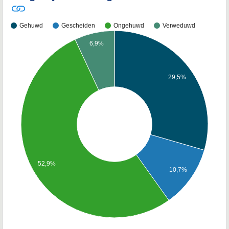
Gehuwd
Gescheiden
Ongehuwd
Verweduwd
6,9%
29,5%
52,9%
10,7%