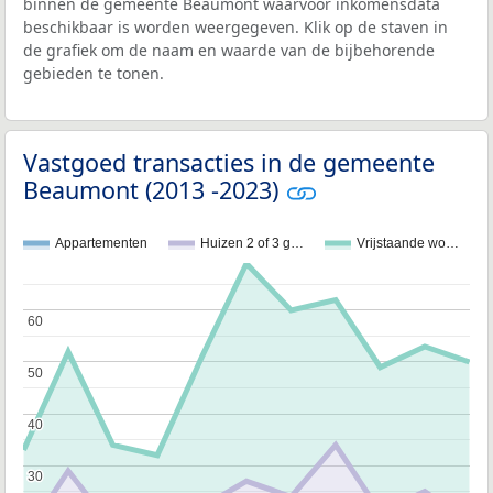
binnen de gemeente Beaumont waarvoor inkomensdata
beschikbaar is worden weergegeven. Klik op de staven in
de grafiek om de naam en waarde van de bijbehorende
gebieden te tonen.
Vastgoed transacties in de gemeente
Beaumont (2013 -2023)
Appartementen
Huizen 2 of 3 g…
Vrijstaande wo…
60
60
50
50
40
40
30
30