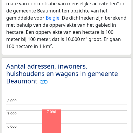
mate van concentratie van menselijke activiteiten" in
de gemeente Beaumont ten opzichte van het
gemiddelde voor
België
. De dichtheden zijn berekend
met behulp van de oppervlakte van het gebied in
hectare. Een oppervlakte van een hectare is 100
meter bij 100 meter, dat is 10.000 m² groot. Er gaan
100 hectare in 1 km².
Aantal adressen, inwoners,
huishoudens en wagens in gemeente
Beaumont
8.000
8.000
7.096
7.000
7.000
6.000
6.000