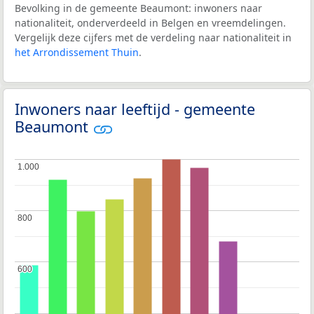
Bevolking in de gemeente Beaumont: inwoners naar
nationaliteit, onderverdeeld in Belgen en vreemdelingen.
Vergelijk deze cijfers met de verdeling naar nationaliteit in
het Arrondissement Thuin
.
Inwoners naar leeftijd - gemeente
Beaumont
1.000
1.000
800
800
600
600