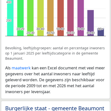
400
400
200
200
10-20
10-20
30-40
30-40
50-60
50-60
70-80
70-80
90+
90+
20-30
20-30
40-50
40-50
60-70
60-70
80-90
80-90
Bevolking, leeftijdsgroepen: aantal en percentage inwoners
op 1 januari 2025 per leeftijdscategorie in de gemeente
Beaumont.
Als
maatwerk
kan een Excel document met veel meer
gegevens over het aantal inwoners naar leeftijd
geleverd worden. De gegevens zijn beschikbaar voor
de periode 2009 tot en met 2026 met het aantal
inwoners per levensjaar.
Burgerlijke staat - gemeente Beaumont