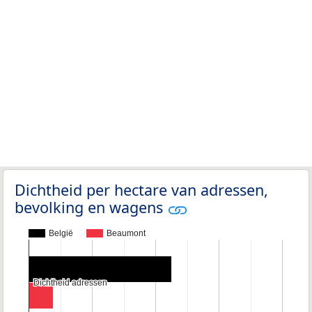
Dichtheid per hectare van adressen,
bevolking en wagens
België
Beaumont
Dichtheid adressen
Dichtheid adressen