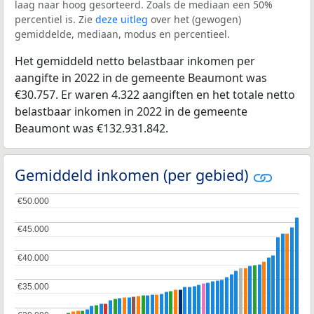
laag naar hoog gesorteerd. Zoals de mediaan een 50%
percentiel is. Zie
deze uitleg
over het (gewogen)
gemiddelde, mediaan, modus en percentieel.
Het gemiddeld netto belastbaar inkomen per
aangifte in 2022 in de gemeente Beaumont was
€30.757. Er waren 4.322 aangiften en het totale netto
belastbaar inkomen in 2022 in de gemeente
Beaumont was €132.931.842.
Gemiddeld inkomen (per gebied)
€50.000
€50.000
€45.000
€45.000
€40.000
€40.000
€35.000
€35.000