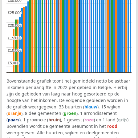
€30.000
€30.000
€25.000
€25.000
€20.000
€20.000
€15.000
€15.000
€10.000
€10.000
€5.000
€5.000
Bovenstaande grafiek toont het gemiddeld netto belastbaar
inkomen per aangifte in 2022 per gebied in België. Hierbij
zijn de gebieden van laag naar hoog gesorteerd op de
hoogte van het inkomen. De volgende gebieden worden in
de grafiek weergegeven: 33 buurten (
blauw
), 15 wijken
(
oranje
), 8 deelgemeenten (
groen
), 1 arrondissement
(
paars
), 1 provincie (
bruin
), 1 gewest (
roze
) en 1 land (
grijs
).
Bovendien wordt de gemeente Beaumont in het
rood
weergegeven. Alle buurten, wijken en deelgemeenten