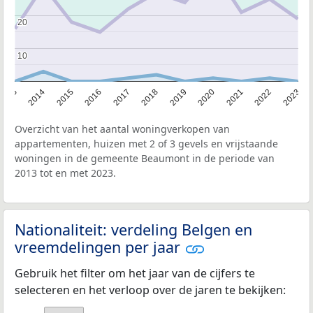
20
20
10
10
2013
2014
2015
2016
2017
2018
2019
2020
2021
2022
2023
Overzicht van het aantal woningverkopen van
appartementen, huizen met 2 of 3 gevels en vrijstaande
woningen in de gemeente Beaumont in de periode van
2013 tot en met 2023.
Nationaliteit: verdeling Belgen en
vreemdelingen per jaar
Gebruik het filter om het jaar van de cijfers te
selecteren en het verloop over de jaren te bekijken: