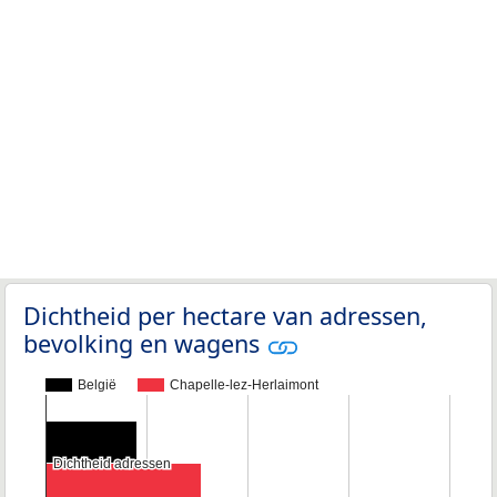
Dichtheid per hectare van adressen,
bevolking en wagens
België
Chapelle-lez-Herlaimont
Dichtheid adressen
Dichtheid adressen