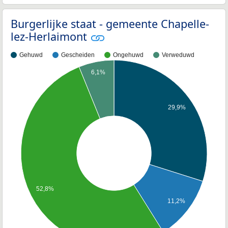
Burgerlijke staat - gemeente Chapelle-
lez-Herlaimont
Gehuwd
Gescheiden
Ongehuwd
Verweduwd
6,1%
29,9%
52,8%
11,2%