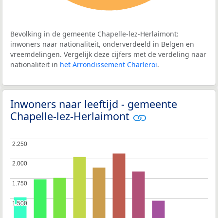
Bevolking in de gemeente Chapelle-lez-Herlaimont:
inwoners naar nationaliteit, onderverdeeld in Belgen en
vreemdelingen. Vergelijk deze cijfers met de verdeling naar
nationaliteit in
het Arrondissement Charleroi
.
Inwoners naar leeftijd - gemeente
Chapelle-lez-Herlaimont
2.250
2.250
2.000
2.000
1.750
1.750
1.500
1.500