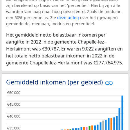
zijn berekend op basis van het 'percentiel'. Hierbij zijn alle
waarden van laag naar hoog gesorteerd. Zoals de mediaan
een 50% percentiel is. Zie
deze uitleg
over het (gewogen)
gemiddelde, mediaan, modus en percentieel.
Het gemiddeld netto belastbaar inkomen per
aangifte in 2022 in de gemeente Chapelle-lez-
Herlaimont was €30.787. Er waren 9.022 aangiften en
het totale netto belastbaar inkomen in 2022 in de
gemeente Chapelle-lez-Herlaimont was €277.764.975.
Gemiddeld inkomen (per gebied)
€50.000
€50.000
€45.000
€45.000
€40.000
€40.000
€35.000
€35.000