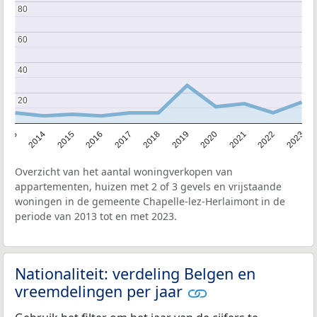
80
80
60
60
40
40
20
20
2013
2014
2015
2016
2017
2018
2019
2020
2021
2022
2023
Overzicht van het aantal woningverkopen van
appartementen, huizen met 2 of 3 gevels en vrijstaande
woningen in de gemeente Chapelle-lez-Herlaimont in de
periode van 2013 tot en met 2023.
Nationaliteit: verdeling Belgen en
vreemdelingen per jaar