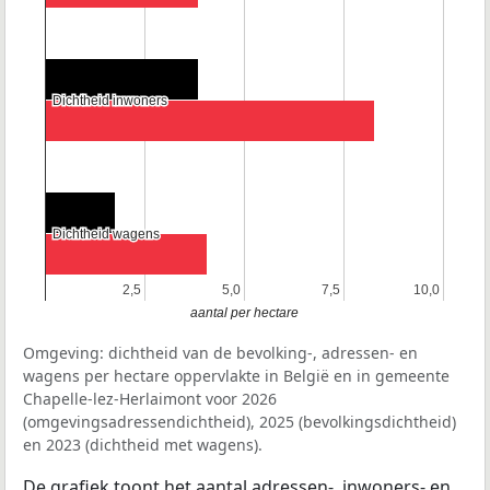
Dichtheid inwoners
Dichtheid inwoners
Dichtheid wagens
Dichtheid wagens
2,5
2,5
5,0
5,0
7,5
7,5
10,0
10,0
aantal per hectare
Omgeving: dichtheid van de bevolking-, adressen- en
wagens per hectare oppervlakte in België en in gemeente
Chapelle-lez-Herlaimont voor 2026
(omgevingsadressendichtheid), 2025 (bevolkingsdichtheid)
en 2023 (dichtheid met wagens).
De grafiek toont het aantal adressen-, inwoners- en