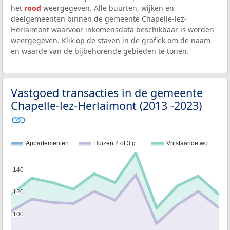
het
rood
weergegeven. Alle buurten, wijken en
deelgemeenten binnen de gemeente Chapelle-lez-
Herlaimont waarvoor inkomensdata beschikbaar is worden
weergegeven. Klik op de staven in de grafiek om de naam
en waarde van de bijbehorende gebieden te tonen.
Vastgoed transacties in de gemeente
Chapelle-lez-Herlaimont (2013 -2023)
Appartementen
Huizen 2 of 3 g…
Vrijstaande wo…
140
140
120
120
100
100