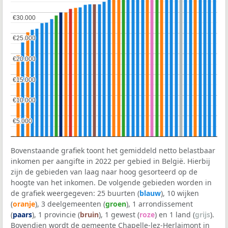
€30.000
€30.000
€25.000
€25.000
€20.000
€20.000
€15.000
€15.000
€10.000
€10.000
€5.000
€5.000
Bovenstaande grafiek toont het gemiddeld netto belastbaar
inkomen per aangifte in 2022 per gebied in België. Hierbij
zijn de gebieden van laag naar hoog gesorteerd op de
hoogte van het inkomen. De volgende gebieden worden in
de grafiek weergegeven: 25 buurten (
blauw
), 10 wijken
(
oranje
), 3 deelgemeenten (
groen
), 1 arrondissement
(
paars
), 1 provincie (
bruin
), 1 gewest (
roze
) en 1 land (
grijs
).
Bovendien wordt de gemeente Chapelle-lez-Herlaimont in