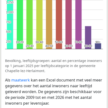
1.250
1.250
1.000
1.000
750
750
500
500
250
250
10-20
10-20
30-40
30-40
50-60
50-60
70-80
70-80
90+
90+
20-30
20-30
40-50
40-50
60-70
60-70
80-90
80-90
Bevolking, leeftijdsgroepen: aantal en percentage inwoners
op 1 januari 2025 per leeftijdscategorie in de gemeente
Chapelle-lez-Herlaimont.
Als
maatwerk
kan een Excel document met veel meer
gegevens over het aantal inwoners naar leeftijd
geleverd worden. De gegevens zijn beschikbaar voor
de periode 2009 tot en met 2026 met het aantal
inwoners per levensjaar.