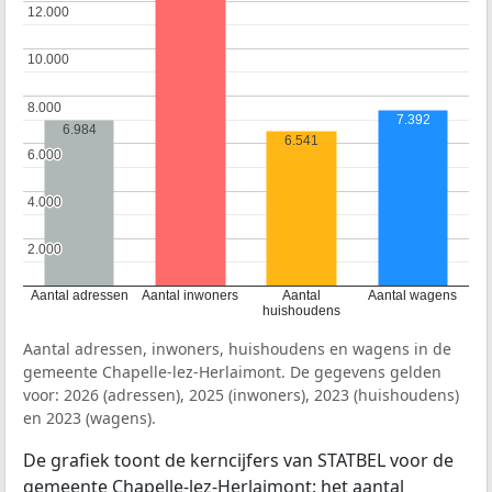
12.000
12.000
10.000
10.000
8.000
8.000
7.392
6.984
6.541
6.000
6.000
4.000
4.000
2.000
2.000
Aantal adressen
Aantal inwoners
Aantal
Aantal wagens
huishoudens
Aantal adressen, inwoners, huishoudens en wagens in de
gemeente Chapelle-lez-Herlaimont. De gegevens gelden
voor: 2026 (adressen), 2025 (inwoners), 2023 (huishoudens)
en 2023 (wagens).
De grafiek toont de kerncijfers van STATBEL voor de
gemeente Chapelle-lez-Herlaimont: het aantal