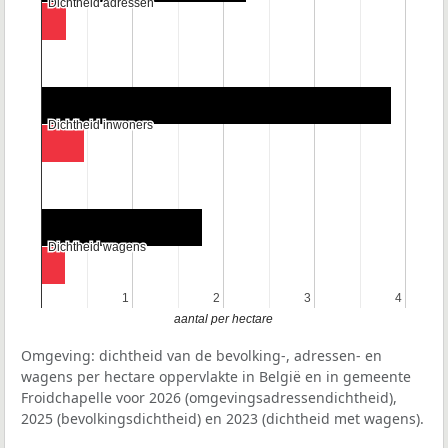
Dichtheid adressen
Dichtheid adressen
Dichtheid inwoners
Dichtheid inwoners
Dichtheid wagens
Dichtheid wagens
1
1
2
2
3
3
4
4
aantal per hectare
Omgeving: dichtheid van de bevolking-, adressen- en
wagens per hectare oppervlakte in België en in gemeente
Froidchapelle voor 2026 (omgevingsadressendichtheid),
2025 (bevolkingsdichtheid) en 2023 (dichtheid met wagens).