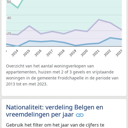
60
60
40
40
20
20
2013
2014
2015
2016
2017
2018
2019
2020
2021
2022
2023
Overzicht van het aantal woningverkopen van
appartementen, huizen met 2 of 3 gevels en vrijstaande
woningen in de gemeente Froidchapelle in de periode van
2013 tot en met 2023.
Nationaliteit: verdeling Belgen en
vreemdelingen per jaar
Gebruik het filter om het jaar van de cijfers te