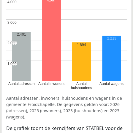
4.067
4.000
4.000
3.000
3.000
2.401
2.213
2.000
2.000
1.894
1.000
1.000
Aantal adressen
Aantal inwoners
Aantal
Aantal wagens
huishoudens
Aantal adressen, inwoners, huishoudens en wagens in de
gemeente Froidchapelle. De gegevens gelden voor: 2026
(adressen), 2025 (inwoners), 2023 (huishoudens) en 2023
(wagens).
De grafiek toont de kerncijfers van STATBEL voor de