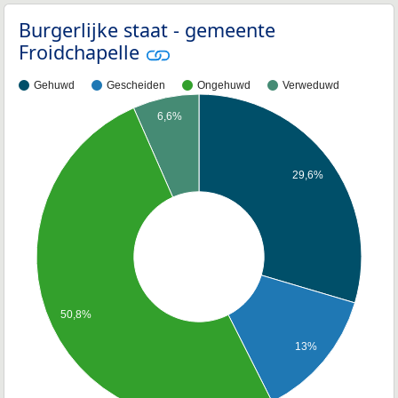
Burgerlijke staat - gemeente
Froidchapelle
Gehuwd
Gescheiden
Ongehuwd
Verweduwd
6,6%
29,6%
50,8%
13%