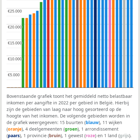
€25.000
€25.000
€20.000
€20.000
€15.000
€15.000
€10.000
€10.000
€5.000
€5.000
Bovenstaande grafiek toont het gemiddeld netto belastbaar
inkomen per aangifte in 2022 per gebied in België. Hierbij
zijn de gebieden van laag naar hoog gesorteerd op de
hoogte van het inkomen. De volgende gebieden worden in
de grafiek weergegeven: 15 buurten (
blauw
), 11 wijken
(
oranje
), 4 deelgemeenten (
groen
), 1 arrondissement
(
paars
), 1 provincie (
bruin
), 1 gewest (
roze
) en 1 land (
grijs
).