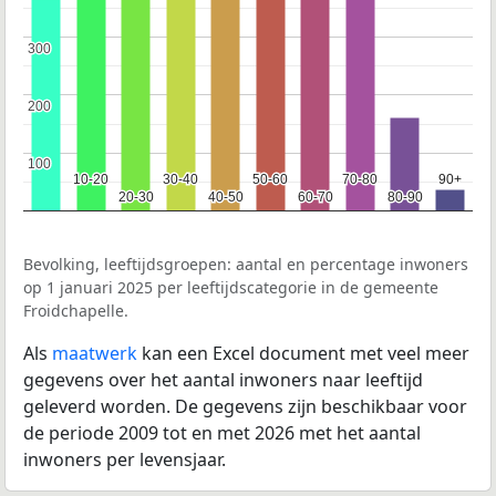
300
300
200
200
100
100
10-20
10-20
30-40
30-40
50-60
50-60
70-80
70-80
90+
90+
20-30
20-30
40-50
40-50
60-70
60-70
80-90
80-90
Bevolking, leeftijdsgroepen: aantal en percentage inwoners
op 1 januari 2025 per leeftijdscategorie in de gemeente
Froidchapelle.
Als
maatwerk
kan een Excel document met veel meer
gegevens over het aantal inwoners naar leeftijd
geleverd worden. De gegevens zijn beschikbaar voor
de periode 2009 tot en met 2026 met het aantal
inwoners per levensjaar.