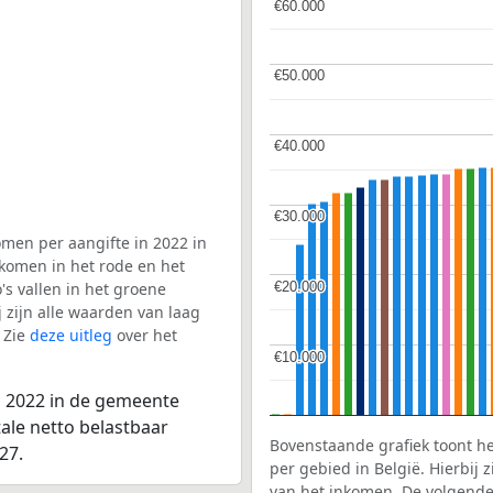
€60.000
€60.000
€50.000
€50.000
€40.000
€40.000
€30.000
€30.000
men per aangifte in 2022 in
 komen in het rode en het
€20.000
€20.000
s vallen in het groene
j zijn alle waarden van laag
 Zie
deze uitleg
over het
€10.000
€10.000
n 2022 in de gemeente
tale netto belastbaar
Bovenstaande grafiek toont h
27.
per gebied in België. Hierbij
van het inkomen. De volgende