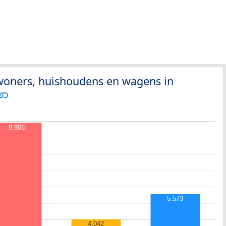
nwoners, huishoudens en wagens in
9.906
5.573
4.042