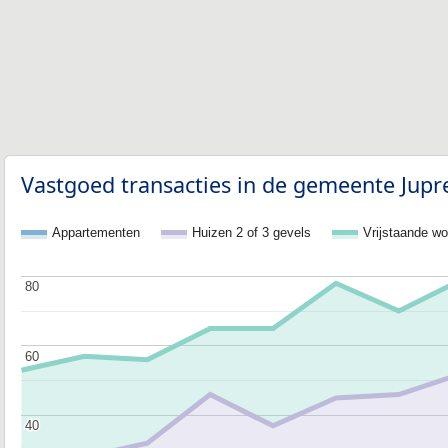
Vastgoed transacties in de gemeente Jupre
Appartementen
Huizen 2 of 3 gevels
Vrijstaande w
80
80
60
60
40
40