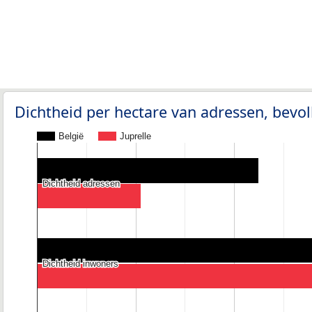
Dichtheid per hectare van adressen, bev
België
Juprelle
Dichtheid adressen
Dichtheid adressen
Dichtheid inwoners
Dichtheid inwoners