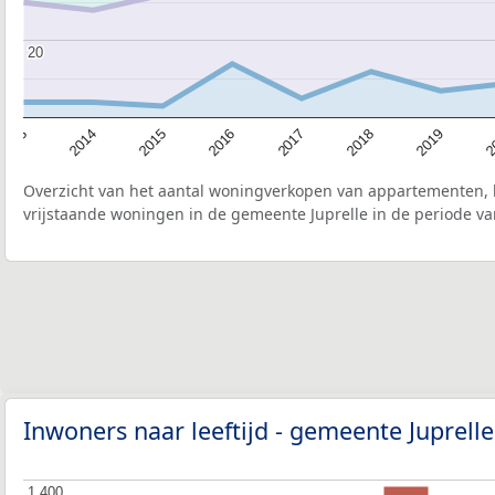
20
20
2015
2
2017
2014
2019
2016
2013
2018
Overzicht van het aantal woningverkopen van appartementen, h
vrijstaande woningen in de gemeente Juprelle in de periode va
Inwoners naar leeftijd - gemeente Juprell
1.400
1.400