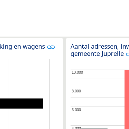
olking en wagens
Aantal adressen, i
gemeente Juprelle
10.000
10.000
8.000
8.000
6.000
6.000
4.000
4.000