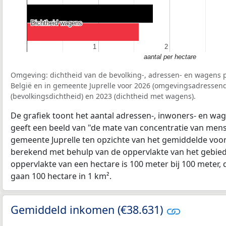
Dichtheid wagens
Dichtheid wagens
1
1
2
2
aantal per hectare
Omgeving: dichtheid van de bevolking-, adressen- en wagens p
België en in gemeente Juprelle voor 2026 (omgevingsadressend
(bevolkingsdichtheid) en 2023 (dichtheid met wagens).
De grafiek toont het aantal adressen-, inwoners- en wag
geeft een beeld van "de mate van concentratie van mensel
gemeente Juprelle ten opzichte van het gemiddelde voo
berekend met behulp van de oppervlakte van het gebied 
oppervlakte van een hectare is 100 meter bij 100 meter, d
gaan 100 hectare in 1 km².
Gemiddeld inkomen (€38.631)