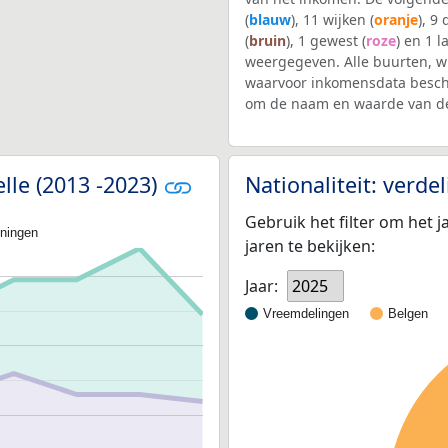
(
blauw
), 11 wijken (
oranje
), 9
(
bruin
), 1 gewest (
roze
) en 1 l
weergegeven. Alle buurten, 
waarvoor inkomensdata beschi
om de naam en waarde van de
lle (2013 -2023)
Nationaliteit: verd
Gebruik het filter om het j
oningen
jaren te bekijken:
Jaar:
2025
Vreemdelingen
Belgen