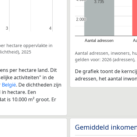
3.735
2.000
2.000
3
3
4
4
Aantal adressen
Aa
er hectare oppervlakte in
ichtheid), 2025
Aantal adressen, inwoners, h
gelden voor: 2026 (adressen),
ens per hectare land. Dit
De grafiek toont de kernci
ijke activiteiten" in de
adressen, het aantal inwo
r
België
. De dichtheden zijn
in hectare. Een
at is 10.000 m² groot. Er
Gemiddeld inkomen