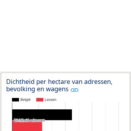
Dichtheid per hectare van adressen,
bevolking en wagens
België
Lessen
Dichtheid adressen
Dichtheid adressen