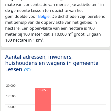
mate van concentratie van menselijke activiteiten" in
de gemeente Lessen ten opzichte van het
gemiddelde voor
België
. De dichtheden zijn berekend
met behulp van de oppervlakte van het gebied in
hectare. Een oppervlakte van een hectare is 100
meter bij 100 meter, dat is 10.000 m² groot. Er gaan
100 hectare in 1 km².
Aantal adressen, inwoners,
huishoudens en wagens in gemeente
Lessen
20.000
20.000
18.853
17.500
17.500
15.000
15.000