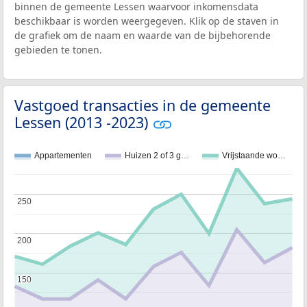
binnen de gemeente Lessen waarvoor inkomensdata
beschikbaar is worden weergegeven. Klik op de staven in
de grafiek om de naam en waarde van de bijbehorende
gebieden te tonen.
Vastgoed transacties in de gemeente
Lessen (2013 -2023)
Appartementen
Huizen 2 of 3 g…
Vrijstaande wo…
250
250
200
200
150
150