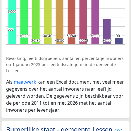
1.000
1.000
500
500
10-20
10-20
30-40
30-40
50-60
50-60
70-80
70-80
90+
90+
20-30
20-30
40-50
40-50
60-70
60-70
80-90
80-90
Bevolking, leeftijdsgroepen: aantal en percentage inwoners
op 1 januari 2025 per leeftijdscategorie in de gemeente
Lessen.
Als
maatwerk
kan een Excel document met veel meer
gegevens over het aantal inwoners naar leeftijd
geleverd worden. De gegevens zijn beschikbaar voor
de periode 2011 tot en met 2026 met het aantal
inwoners per levensjaar.
Burgerlijke staat - gemeente Lessen