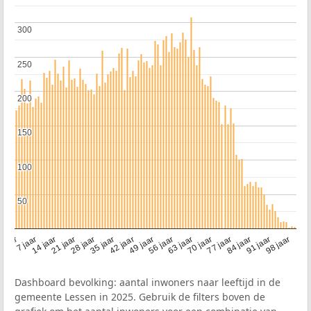
300
300
250
250
200
200
150
150
100
100
50
50
21 jaar
70 jaar
7 jaar
56 jaar
42 jaar
28 jaar
91 jaar
14 jaar
77 jaar
 jaar
63 jaar
49 jaar
98 jaar
35 jaar
84 jaar
Dashboard bevolking: aantal inwoners naar leeftijd in de
gemeente Lessen in 2025. Gebruik de filters boven de