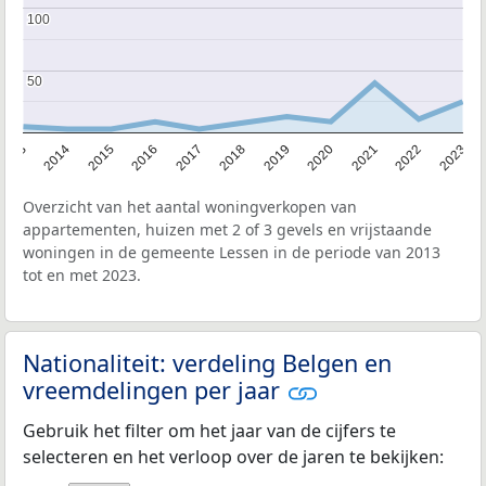
100
100
50
50
2013
2014
2015
2016
2017
2018
2019
2020
2021
2022
2023
Overzicht van het aantal woningverkopen van
appartementen, huizen met 2 of 3 gevels en vrijstaande
woningen in de gemeente Lessen in de periode van 2013
tot en met 2023.
Nationaliteit: verdeling Belgen en
vreemdelingen per jaar
Gebruik het filter om het jaar van de cijfers te
selecteren en het verloop over de jaren te bekijken: