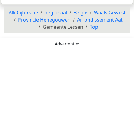
AlleCijfers.be
Regionaal
België
Waals Gewest
Provincie Henegouwen
Arrondissement Aat
Gemeente Lessen
Top
Advertentie: