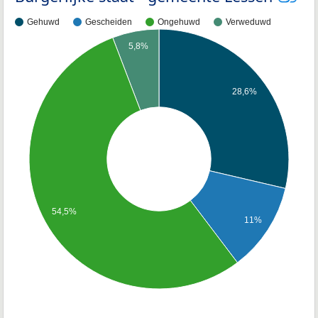
Gehuwd
Gescheiden
Ongehuwd
Verweduwd
5,8%
28,6%
54,5%
11%