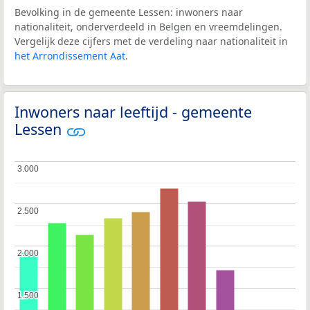
Bevolking in de gemeente Lessen: inwoners naar
nationaliteit, onderverdeeld in Belgen en vreemdelingen.
Vergelijk deze cijfers met de verdeling naar nationaliteit in
het Arrondissement Aat
.
Inwoners naar leeftijd - gemeente
Lessen
3.000
3.000
2.500
2.500
2.000
2.000
1.500
1.500