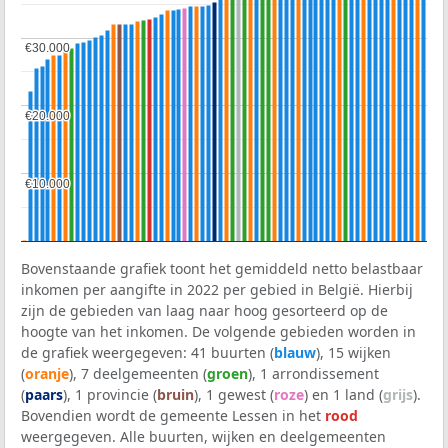
€30.000
€30.000
€20.000
€20.000
€10.000
€10.000
Bovenstaande grafiek toont het gemiddeld netto belastbaar
inkomen per aangifte in 2022 per gebied in België. Hierbij
zijn de gebieden van laag naar hoog gesorteerd op de
hoogte van het inkomen. De volgende gebieden worden in
de grafiek weergegeven: 41 buurten (
blauw
), 15 wijken
(
oranje
), 7 deelgemeenten (
groen
), 1 arrondissement
(
paars
), 1 provincie (
bruin
), 1 gewest (
roze
) en 1 land (
grijs
).
Bovendien wordt de gemeente Lessen in het
rood
weergegeven. Alle buurten, wijken en deelgemeenten