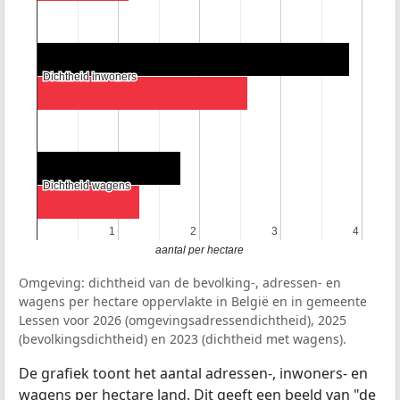
Dichtheid inwoners
Dichtheid inwoners
Dichtheid wagens
Dichtheid wagens
1
1
2
2
3
3
4
4
aantal per hectare
Omgeving: dichtheid van de bevolking-, adressen- en
wagens per hectare oppervlakte in België en in gemeente
Lessen voor 2026 (omgevingsadressendichtheid), 2025
(bevolkingsdichtheid) en 2023 (dichtheid met wagens).
De grafiek toont het aantal adressen-, inwoners- en
wagens per hectare land. Dit geeft een beeld van "de