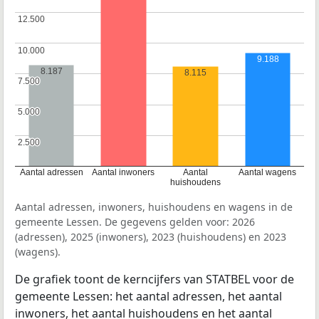
12.500
12.500
10.000
10.000
9.188
8.187
8.115
7.500
7.500
5.000
5.000
2.500
2.500
Aantal adressen
Aantal inwoners
Aantal
Aantal wagens
huishoudens
Aantal adressen, inwoners, huishoudens en wagens in de
gemeente Lessen. De gegevens gelden voor: 2026
(adressen), 2025 (inwoners), 2023 (huishoudens) en 2023
(wagens).
De grafiek toont de kerncijfers van STATBEL voor de
gemeente Lessen: het aantal adressen, het aantal
inwoners, het aantal huishoudens en het aantal