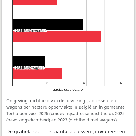
Dichtheid inwoners
Dichtheid inwoners
Dichtheid wagens
Dichtheid wagens
2
2
4
4
6
6
aantal per hectare
Omgeving: dichtheid van de bevolking-, adressen- en
wagens per hectare oppervlakte in België en in gemeente
Terhulpen voor 2026 (omgevingsadressendichtheid), 2025
(bevolkingsdichtheid) en 2023 (dichtheid met wagens).
De grafiek toont het aantal adressen-, inwoners- en