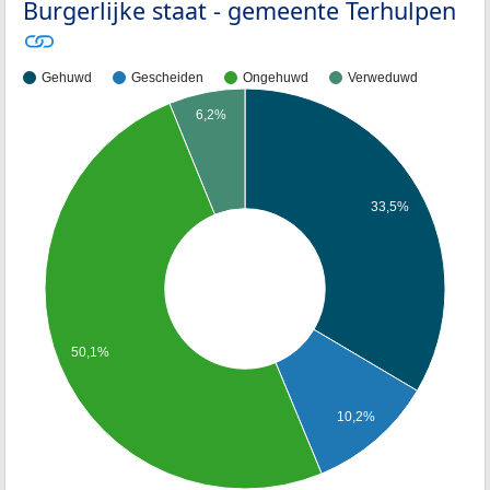
Burgerlijke staat - gemeente Terhulpen
Gehuwd
Gescheiden
Ongehuwd
Verweduwd
6,2%
33,5%
50,1%
10,2%