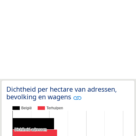
Dichtheid per hectare van adressen,
bevolking en wagens
België
Terhulpen
Dichtheid adressen
Dichtheid adressen