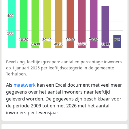
400
400
200
200
10-20
10-20
30-40
30-40
50-60
50-60
70-80
70-80
90+
90+
20-30
20-30
40-50
40-50
60-70
60-70
80-90
80-90
Bevolking, leeftijdsgroepen: aantal en percentage inwoners
op 1 januari 2025 per leeftijdscategorie in de gemeente
Terhulpen.
Als
maatwerk
kan een Excel document met veel meer
gegevens over het aantal inwoners naar leeftijd
geleverd worden. De gegevens zijn beschikbaar voor
de periode 2009 tot en met 2026 met het aantal
inwoners per levensjaar.