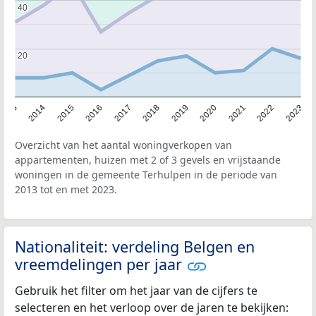
40
40
20
20
2013
2014
2015
2016
2017
2018
2019
2020
2021
2022
2023
Overzicht van het aantal woningverkopen van
appartementen, huizen met 2 of 3 gevels en vrijstaande
woningen in de gemeente Terhulpen in de periode van
2013 tot en met 2023.
Nationaliteit: verdeling Belgen en
vreemdelingen per jaar
Gebruik het filter om het jaar van de cijfers te
selecteren en het verloop over de jaren te bekijken: