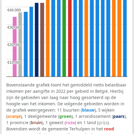
€40.000
€40.000
€30.000
€30.000
€20.000
€20.000
€10.000
€10.000
Bovenstaande grafiek toont het gemiddeld netto belastbaar
inkomen per aangifte in 2022 per gebied in België. Hierbij
zijn de gebieden van laag naar hoog gesorteerd op de
hoogte van het inkomen. De volgende gebieden worden in
de grafiek weergegeven: 11 buurten (
blauw
), 5 wijken
(
oranje
), 1 deelgemeente (
groen
), 1 arrondissement (
paars
),
1 provincie (
bruin
), 1 gewest (
roze
) en 1 land (
grijs
).
Bovendien wordt de gemeente Terhulpen in het
rood