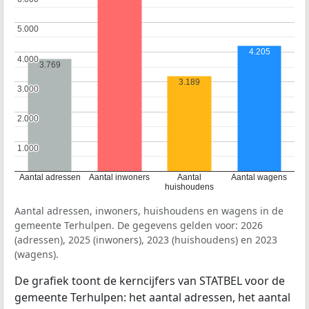
5.000
5.000
4.205
4.000
4.000
3.769
3.189
3.000
3.000
2.000
2.000
1.000
1.000
Aantal adressen
Aantal inwoners
Aantal
Aantal wagens
huishoudens
Aantal adressen, inwoners, huishoudens en wagens in de
gemeente Terhulpen. De gegevens gelden voor: 2026
(adressen), 2025 (inwoners), 2023 (huishoudens) en 2023
(wagens).
De grafiek toont de kerncijfers van STATBEL voor de
gemeente Terhulpen: het aantal adressen, het aantal