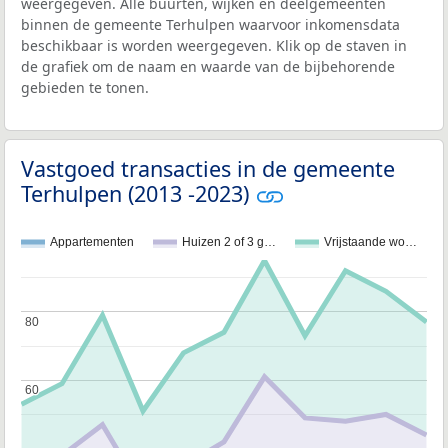
weergegeven. Alle buurten, wijken en deelgemeenten
binnen de gemeente Terhulpen waarvoor inkomensdata
beschikbaar is worden weergegeven. Klik op de staven in
de grafiek om de naam en waarde van de bijbehorende
gebieden te tonen.
Vastgoed transacties in de gemeente
Terhulpen (2013 -2023)
Appartementen
Huizen 2 of 3 g…
Vrijstaande wo…
80
80
60
60