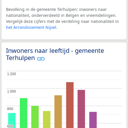
Bevolking in de gemeente Terhulpen: inwoners naar
nationaliteit, onderverdeeld in Belgen en vreemdelingen.
Vergelijk deze cijfers met de verdeling naar nationaliteit in
het Arrondissement Nijvel
.
Inwoners naar leeftijd - gemeente
Terhulpen
1.200
1.200
1.000
1.000
800
800
600
600