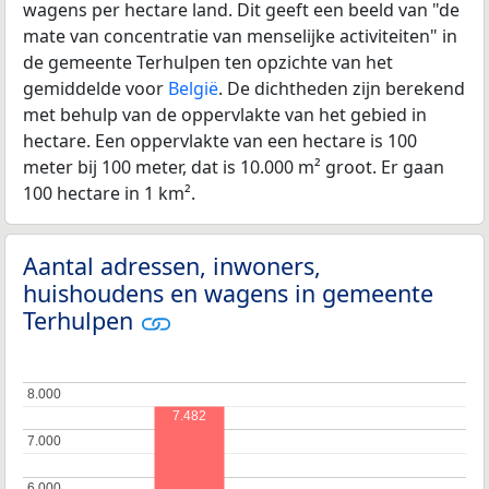
wagens per hectare land. Dit geeft een beeld van "de
mate van concentratie van menselijke activiteiten" in
de gemeente Terhulpen ten opzichte van het
gemiddelde voor
België
. De dichtheden zijn berekend
met behulp van de oppervlakte van het gebied in
hectare. Een oppervlakte van een hectare is 100
meter bij 100 meter, dat is 10.000 m² groot. Er gaan
100 hectare in 1 km².
Aantal adressen, inwoners,
huishoudens en wagens in gemeente
Terhulpen
8.000
8.000
7.482
7.000
7.000
6.000
6.000