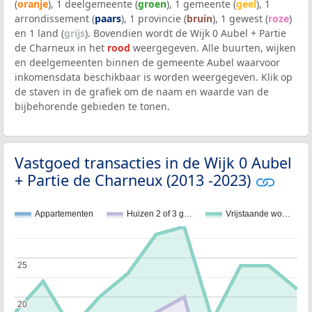
(
oranje
), 1 deelgemeente (
groen
), 1 gemeente (
geel
), 1
arrondissement (
paars
), 1 provincie (
bruin
), 1 gewest (
roze
)
en 1 land (
grijs
). Bovendien wordt de Wijk 0 Aubel + Partie
de Charneux in het
rood
weergegeven. Alle buurten, wijken
en deelgemeenten binnen de gemeente Aubel waarvoor
inkomensdata beschikbaar is worden weergegeven. Klik op
de staven in de grafiek om de naam en waarde van de
bijbehorende gebieden te tonen.
Vastgoed transacties in de Wijk 0 Aubel
+ Partie de Charneux (2013 -2023)
Appartementen
Huizen 2 of 3 g…
Vrijstaande wo…
25
25
20
20