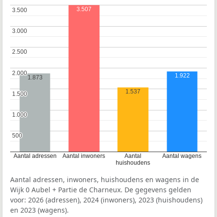
3.507
3.500
3.500
3.000
3.000
2.500
2.500
2.000
2.000
1.922
1.873
1.537
1.500
1.500
1.000
1.000
500
500
Aantal adressen
Aantal inwoners
Aantal
Aantal wagens
huishoudens
Aantal adressen, inwoners, huishoudens en wagens in de
Wijk 0 Aubel + Partie de Charneux. De gegevens gelden
voor: 2026 (adressen), 2024 (inwoners), 2023 (huishoudens)
en 2023 (wagens).