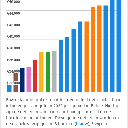
€46.000
€46.000
€44.000
€44.000
€42.000
€42.000
€40.000
€40.000
€38.000
€38.000
€36.000
€36.000
€34.000
€34.000
€32.000
€32.000
Bovenstaande grafiek toont het gemiddeld netto belastbaar
inkomen per aangifte in 2022 per gebied in België. Hierbij
zijn de gebieden van laag naar hoog gesorteerd op de
hoogte van het inkomen. De volgende gebieden worden in
de grafiek weergegeven: 8 buurten (
blauw
), 3 wijken