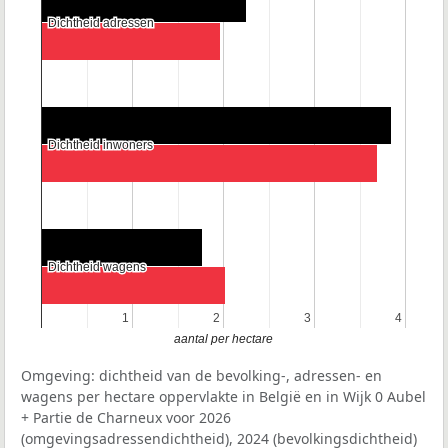
Dichtheid adressen
Dichtheid adressen
Dichtheid inwoners
Dichtheid inwoners
Dichtheid wagens
Dichtheid wagens
1
1
2
2
3
3
4
4
aantal per hectare
Omgeving: dichtheid van de bevolking-, adressen- en
wagens per hectare oppervlakte in België en in Wijk 0 Aubel
+ Partie de Charneux voor 2026
(omgevingsadressendichtheid), 2024 (bevolkingsdichtheid)