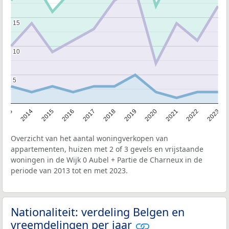
15
15
10
10
5
5
2013
2014
2015
2016
2017
2018
2019
2020
2021
2022
2023
Overzicht van het aantal woningverkopen van
appartementen, huizen met 2 of 3 gevels en vrijstaande
woningen in de Wijk 0 Aubel + Partie de Charneux in de
periode van 2013 tot en met 2023.
Nationaliteit: verdeling Belgen en
vreemdelingen per jaar