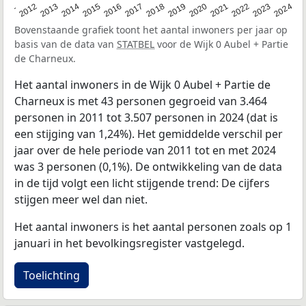
2020
2013
2019
2012
2018
2011
2024
2017
2023
2016
2022
2015
2021
2014
Bovenstaande grafiek toont het aantal inwoners per jaar op
basis van de data van
STATBEL
voor de Wijk 0 Aubel + Partie
de Charneux.
Het aantal inwoners in de Wijk 0 Aubel + Partie de
Charneux is met 43 personen gegroeid van 3.464
personen in 2011 tot 3.507 personen in 2024 (dat is
een stijging van 1,24%). Het gemiddelde verschil per
jaar over de hele periode van 2011 tot en met 2024
was 3 personen (0,1%). De ontwikkeling van de data
in de tijd volgt een licht stijgende trend: De cijfers
stijgen meer wel dan niet.
Het aantal inwoners is het aantal personen zoals op 1
januari in het bevolkingsregister vastgelegd.
Toelichting