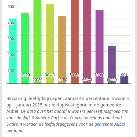
500
500
400
400
300
300
200
200
100
100
10-20
10-20
30-40
30-40
50-60
50-60
70-80
70-80
90+
90+
20-30
20-30
40-50
40-50
60-70
60-70
80-90
80-90
Bevolking, leeftijdsgroepen: aantal en percentage inwoners
op 1 januari 2025 per leeftijdscategorie in de gemeente
Aubel.
De data over het aantal inwoners per leeftijdsgroep zijn
voor de Wijk 0 Aubel + Partie de Charneux helaas onbekend.
Daarom worden de leeftijdsgegevens voor de
gemeente Aubel
getoond.