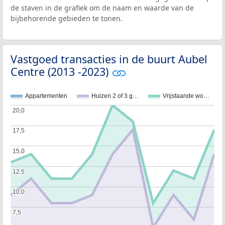
de staven in de grafiek om de naam en waarde van de
bijbehorende gebieden te tonen.
Vastgoed transacties in de buurt Aubel
Centre (2013 -2023)
Appartementen
Huizen 2 of 3 g…
Vrijstaande wo…
20,0
20,0
17,5
17,5
15,0
15,0
12,5
12,5
10,0
10,0
7,5
7,5