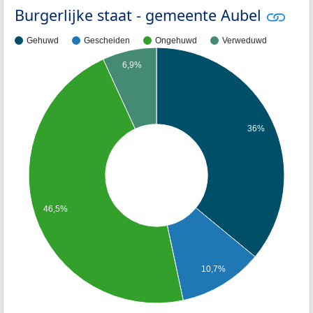
Burgerlijke staat - gemeente Aubel
Gehuwd
Gescheiden
Ongehuwd
Verweduwd
6,9%
36%
46,5%
10,7%