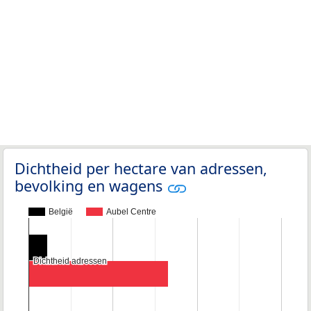
Dichtheid per hectare van adressen,
bevolking en wagens
België
Aubel Centre
Dichtheid adressen
Dichtheid adressen