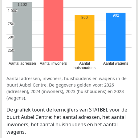
1.102
1.000
1.000
902
860
750
750
500
500
250
250
Aantal adressen
Aantal inwoners
Aantal
Aantal wagens
huishoudens
Aantal adressen, inwoners, huishoudens en wagens in de
buurt Aubel Centre. De gegevens gelden voor: 2026
(adressen), 2024 (inwoners), 2023 (huishoudens) en 2023
(wagens).
De grafiek toont de kerncijfers van STATBEL voor de
buurt Aubel Centre: het aantal adressen, het aantal
inwoners, het aantal huishoudens en het aantal
wagens.