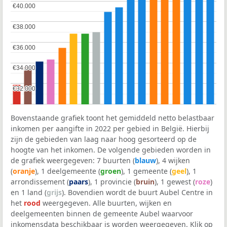
€40.000
€40.000
€38.000
€38.000
€36.000
€36.000
€34.000
€34.000
€32.000
€32.000
Bovenstaande grafiek toont het gemiddeld netto belastbaar
inkomen per aangifte in 2022 per gebied in België. Hierbij
zijn de gebieden van laag naar hoog gesorteerd op de
hoogte van het inkomen. De volgende gebieden worden in
de grafiek weergegeven: 7 buurten (
blauw
), 4 wijken
(
oranje
), 1 deelgemeente (
groen
), 1 gemeente (
geel
), 1
arrondissement (
paars
), 1 provincie (
bruin
), 1 gewest (
roze
)
en 1 land (
grijs
). Bovendien wordt de buurt Aubel Centre in
het
rood
weergegeven. Alle buurten, wijken en
deelgemeenten binnen de gemeente Aubel waarvoor
inkomensdata beschikbaar is worden weergegeven. Klik op