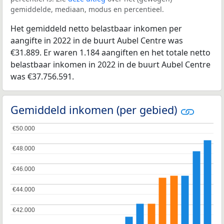
gemiddelde, mediaan, modus en percentieel.
Het gemiddeld netto belastbaar inkomen per
aangifte in 2022 in de buurt Aubel Centre was
€31.889. Er waren 1.184 aangiften en het totale netto
belastbaar inkomen in 2022 in de buurt Aubel Centre
was €37.756.591.
Gemiddeld inkomen (per gebied)
€50.000
€50.000
€48.000
€48.000
€46.000
€46.000
€44.000
€44.000
€42.000
€42.000