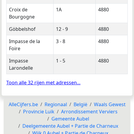
Croix de
1A
4880
Bourgogne
Göbbelshof
12 - 9
4880
Impasse de la
3 - 8
4880
Foire
Impasse
1 - 5
4880
Larondelle
Toon alle 32 rijen met adressen...
AlleCijfers.be
Regionaal
België
Waals Gewest
Provincie Luik
Arrondissement Verviers
Gemeente Aubel
Deelgemeente Aubel + Partie de Charneux
Wijk 0 Aubel + Partie de Charneux