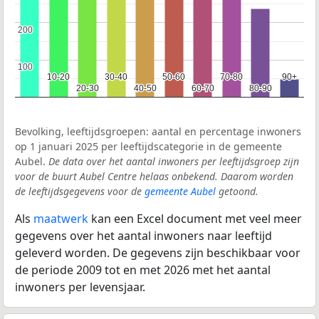
200
200
100
100
10-20
10-20
30-40
30-40
50-60
50-60
70-80
70-80
90+
90+
20-30
20-30
40-50
40-50
60-70
60-70
80-90
80-90
Bevolking, leeftijdsgroepen: aantal en percentage inwoners
op 1 januari 2025 per leeftijdscategorie in de gemeente
Aubel.
De data over het aantal inwoners per leeftijdsgroep zijn
voor de buurt Aubel Centre helaas onbekend. Daarom worden
de leeftijdsgegevens voor de
gemeente Aubel
getoond.
Als
maatwerk
kan een Excel document met veel meer
gegevens over het aantal inwoners naar leeftijd
geleverd worden. De gegevens zijn beschikbaar voor
de periode 2009 tot en met 2026 met het aantal
inwoners per levensjaar.