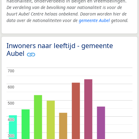
nationaliteit, onderverdeeld in Belgen en vreemdelingen.
De verdeling van de bevolking naar nationaliteit is voor de
buurt Aubel Centre helaas onbekend. Daarom worden hier de
data over de nationaliteiten voor de
gemeente Aubel
getoond.
Inwoners naar leeftijd - gemeente
Aubel
700
700
600
600
500
500
400
400
300
300