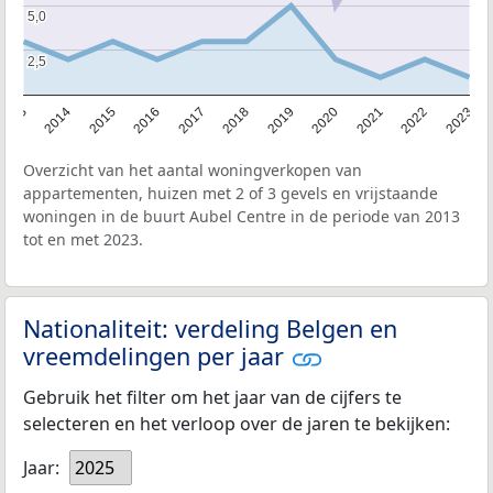
5,0
5,0
2,5
2,5
2013
2014
2015
2016
2017
2018
2019
2020
2021
2022
2023
Overzicht van het aantal woningverkopen van
appartementen, huizen met 2 of 3 gevels en vrijstaande
woningen in de buurt Aubel Centre in de periode van 2013
tot en met 2023.
Nationaliteit: verdeling Belgen en
vreemdelingen per jaar
Gebruik het filter om het jaar van de cijfers te
selecteren en het verloop over de jaren te bekijken:
Jaar:
2025