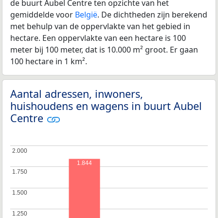
de buurt Aubel Centre ten opzichte van het
gemiddelde voor
België
. De dichtheden zijn berekend
met behulp van de oppervlakte van het gebied in
hectare. Een oppervlakte van een hectare is 100
meter bij 100 meter, dat is 10.000 m² groot. Er gaan
100 hectare in 1 km².
Aantal adressen, inwoners,
huishoudens en wagens in buurt Aubel
Centre
2.000
2.000
1.844
1.750
1.750
1.500
1.500
1.250
1.250