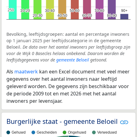
250
250
10-20
10-20
30-40
30-40
50-60
50-60
70-80
70-80
90+
90+
20-30
20-30
40-50
40-50
60-70
60-70
80-90
80-90
Bevolking, leeftijdsgroepen: aantal en percentage inwoners
op 1 januari 2025 per leeftijdscategorie in de gemeente
Beloeil.
De data over het aantal inwoners per leeftijdsgroep zijn
voor de Wijk 0 Basecles helaas onbekend. Daarom worden de
leeftijdsgegevens voor de
gemeente Beloeil
getoond.
Als
maatwerk
kan een Excel document met veel meer
gegevens over het aantal inwoners naar leeftijd
geleverd worden. De gegevens zijn beschikbaar voor
de periode 2009 tot en met 2026 met het aantal
inwoners per levensjaar.
Burgerlijke staat - gemeente Beloeil
Gehuwd
Gescheiden
Ongehuwd
Verweduwd