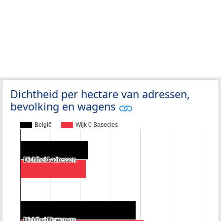
Dichtheid per hectare van adressen,
bevolking en wagens
België
Wijk 0 Basecles
Dichtheid adressen
Dichtheid adressen
Dichtheid inwoners
Dichtheid inwoners