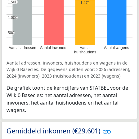
1.500
1.500
1.471
1.000
1.000
500
500
Aantal adressen
Aantal inwoners
Aantal
Aantal wagens
huishoudens
Aantal adressen, inwoners, huishoudens en wagens in de
Wijk 0 Basecles. De gegevens gelden voor: 2026 (adressen),
2024 (inwoners), 2023 (huishoudens) en 2023 (wagens).
De grafiek toont de kerncijfers van STATBEL voor de
Wijk 0 Basecles: het aantal adressen, het aantal
inwoners, het aantal huishoudens en het aantal
wagens.
Gemiddeld inkomen (€29.601)