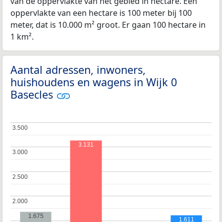
van de oppervlakte van het gebied in hectare. Een
oppervlakte van een hectare is 100 meter bij 100
meter, dat is 10.000 m² groot. Er gaan 100 hectare in
1 km².
Aantal adressen, inwoners,
huishoudens en wagens in Wijk 0
Basecles
3.500
3.500
3.131
3.000
3.000
2.500
2.500
2.000
2.000
1.675
1.611