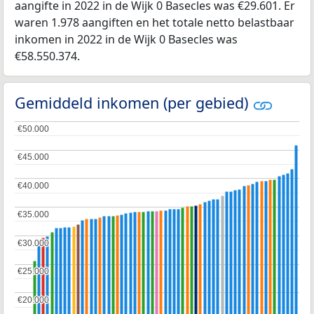
aangifte in 2022 in de Wijk 0 Basecles was €29.601. Er
waren 1.978 aangiften en het totale netto belastbaar
inkomen in 2022 in de Wijk 0 Basecles was
€58.550.374.
Gemiddeld inkomen (per gebied)
€50.000
€50.000
€45.000
€45.000
€40.000
€40.000
€35.000
€35.000
€30.000
€30.000
€25.000
€25.000
€20.000
€20.000