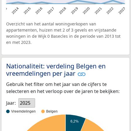
2013
2014
2015
2016
2017
2018
2019
2020
2021
2022
2023
Overzicht van het aantal woningverkopen van
appartementen, huizen met 2 of 3 gevels en vrijstaande
woningen in de Wijk 0 Basecles in de periode van 2013 tot
en met 2023.
Nationaliteit: verdeling Belgen en
vreemdelingen per jaar
Gebruik het filter om het jaar van de cijfers te
selecteren en het verloop over de jaren te bekijken:
Jaar:
2025
Vreemdelingen
Belgen
6,2%