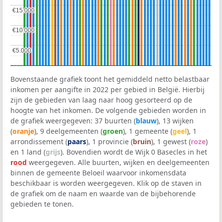
€15.000
€15.000
€10.000
€10.000
€5.000
€5.000
Bovenstaande grafiek toont het gemiddeld netto belastbaar
inkomen per aangifte in 2022 per gebied in België. Hierbij
zijn de gebieden van laag naar hoog gesorteerd op de
hoogte van het inkomen. De volgende gebieden worden in
de grafiek weergegeven: 37 buurten (
blauw
), 13 wijken
(
oranje
), 9 deelgemeenten (
groen
), 1 gemeente (
geel
), 1
arrondissement (
paars
), 1 provincie (
bruin
), 1 gewest (
roze
)
en 1 land (
grijs
). Bovendien wordt de Wijk 0 Basecles in het
rood
weergegeven. Alle buurten, wijken en deelgemeenten
binnen de gemeente Beloeil waarvoor inkomensdata
beschikbaar is worden weergegeven. Klik op de staven in
de grafiek om de naam en waarde van de bijbehorende
gebieden te tonen.