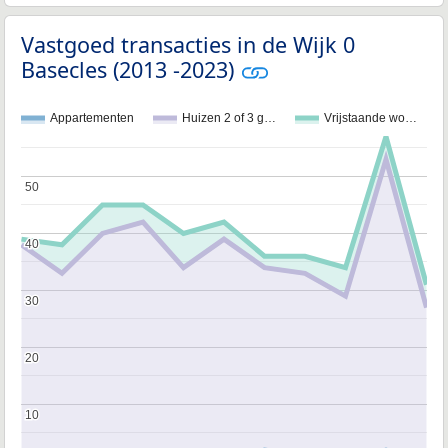
Vastgoed transacties in de Wijk 0
Basecles (2013 -2023)
Appartementen
Huizen 2 of 3 g…
Vrijstaande wo…
50
50
40
40
30
30
20
20
10
10