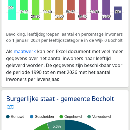
100
100
10-20
10-20
30-40
30-40
50-60
50-60
70-80
70-80
90+
90+
20-30
20-30
40-50
40-50
60-70
60-70
80-90
80-90
Bevolking, leeftijdsgroepen: aantal en percentage inwoners
op 1 januari 2024 per leeftijdscategorie in de Wijk 0 Bocholt.
Als
maatwerk
kan een Excel document met veel meer
gegevens over het aantal inwoners naar leeftijd
geleverd worden. De gegevens zijn beschikbaar voor
de periode 1990 tot en met 2026 met het aantal
inwoners per levensjaar.
Burgerlijke staat - gemeente Bocholt
Gehuwd
Gescheiden
Ongehuwd
Verweduwd
5,6%