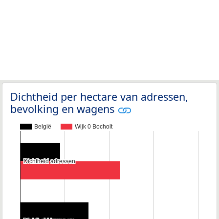
Dichtheid per hectare van adressen,
bevolking en wagens
België
Wijk 0 Bocholt
Dichtheid adressen
Dichtheid adressen