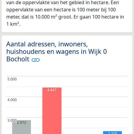
van de oppervlakte van het gebied in hectare. Een
oppervlakte van een hectare is 100 meter bij 100
meter, dat is 10.000 m² groot. Er gaan 100 hectare in
1 km².
Aantal adressen, inwoners,
huishoudens en wagens in Wijk 0
Bocholt
5.000
5.000
4.447
4.000
4.000
3.000
3.000
2.872
2.335