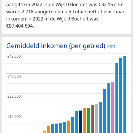
aangifte in 2022 in de Wijk 0 Bocholt was €32.157. Er
waren 2.718 aangiften en het totale netto belastbaar
inkomen in 2022 in de Wijk 0 Bocholt was
€87.404.694.
Gemiddeld inkomen (per gebied)
€42.000
€42.000
€40.000
€40.000
€38.000
€38.000
€36.000
€36.000