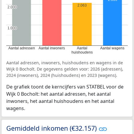
2.063
2.000
2.000
1.000
1.000
Aantal adressen
Aantal inwoners
Aantal
Aantal wagens
huishoudens
Aantal adressen, inwoners, huishoudens en wagens in de
Wijk 0 Bocholt. De gegevens gelden voor: 2026 (adressen),
2024 (inwoners), 2024 (huishoudens) en 2023 (wagens).
De grafiek toont de kerncijfers van STATBEL voor de
Wijk 0 Bocholt: het aantal adressen, het aantal
inwoners, het aantal huishoudens en het aantal
wagens.
Gemiddeld inkomen (€32.157)