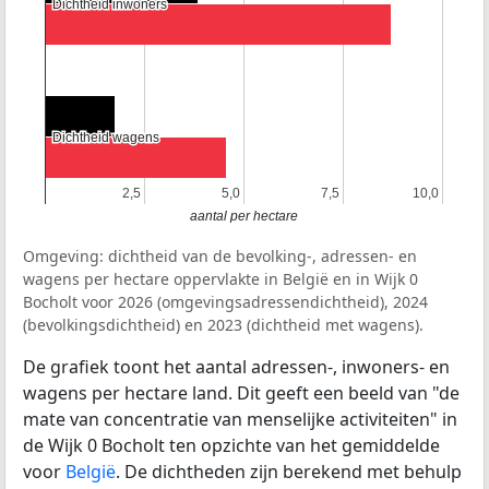
Dichtheid inwoners
Dichtheid inwoners
Dichtheid wagens
Dichtheid wagens
2,5
2,5
5,0
5,0
7,5
7,5
10,0
10,0
aantal per hectare
Omgeving: dichtheid van de bevolking-, adressen- en
wagens per hectare oppervlakte in België en in Wijk 0
Bocholt voor 2026 (omgevingsadressendichtheid), 2024
(bevolkingsdichtheid) en 2023 (dichtheid met wagens).
De grafiek toont het aantal adressen-, inwoners- en
wagens per hectare land. Dit geeft een beeld van "de
mate van concentratie van menselijke activiteiten" in
de Wijk 0 Bocholt ten opzichte van het gemiddelde
voor
België
. De dichtheden zijn berekend met behulp