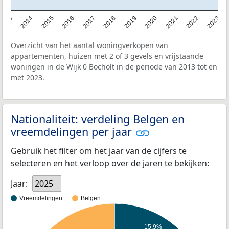
2013
2014
2015
2016
2017
2018
2019
2020
2021
2022
2023
Overzicht van het aantal woningverkopen van
appartementen, huizen met 2 of 3 gevels en vrijstaande
woningen in de Wijk 0 Bocholt in de periode van 2013 tot en
met 2023.
Nationaliteit: verdeling Belgen en
vreemdelingen per jaar
Gebruik het filter om het jaar van de cijfers te
selecteren en het verloop over de jaren te bekijken:
Jaar:
2025
Vreemdelingen
Belgen
15,9%