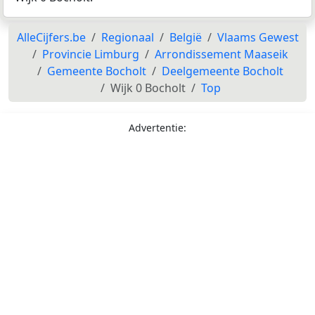
AlleCijfers.be
Regionaal
België
Vlaams Gewest
Provincie Limburg
Arrondissement Maaseik
Gemeente Bocholt
Deelgemeente Bocholt
Wijk 0 Bocholt
Top
Advertentie: