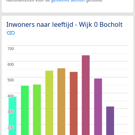
Inwoners naar leeftijd - Wijk 0 Bocholt
700
700
600
600
500
500
400
400
300
300
200
200