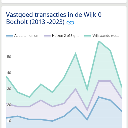
Vastgoed transacties in de Wijk 0
Bocholt (2013 -2023)
Appartementen
Huizen 2 of 3 g…
Vrijstaande wo…
50
50
40
40
30
30
20
20
10
10