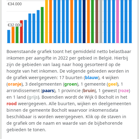
€34.000
€34.000
€32.000
€32.000
Bovenstaande grafiek toont het gemiddeld netto belastbaar
inkomen per aangifte in 2022 per gebied in België. Hierbij
zijn de gebieden van laag naar hoog gesorteerd op de
hoogte van het inkomen. De volgende gebieden worden in
de grafiek weergegeven: 17 buurten (
blauw
), 4 wijken
(
oranje
), 3 deelgemeenten (
groen
), 1 gemeente (
geel
), 1
arrondissement (
paars
), 1 provincie (
bruin
), 1 gewest (
roze
)
en 1 land (
grijs
). Bovendien wordt de Wijk 0 Bocholt in het
rood
weergegeven. Alle buurten, wijken en deelgemeenten
binnen de gemeente Bocholt waarvoor inkomensdata
beschikbaar is worden weergegeven. Klik op de staven in
de grafiek om de naam en waarde van de bijbehorende
gebieden te tonen.