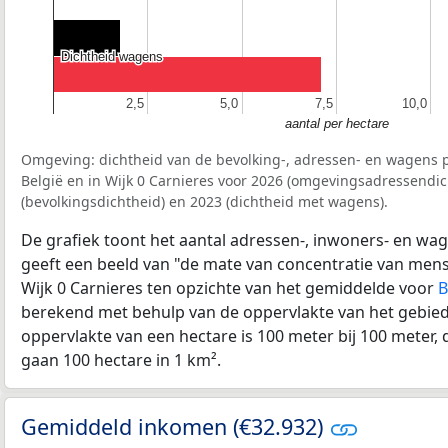
Dichtheid wagens
Dichtheid wagens
2,5
2,5
5,0
5,0
7,5
7,5
10,0
10,0
aantal per hectare
Omgeving: dichtheid van de bevolking-, adressen- en wagens p
België en in Wijk 0 Carnieres voor 2026 (omgevingsadressendic
(bevolkingsdichtheid) en 2023 (dichtheid met wagens).
De grafiek toont het aantal adressen-, inwoners- en wag
geeft een beeld van "de mate van concentratie van mensel
Wijk 0 Carnieres ten opzichte van het gemiddelde voor
B
berekend met behulp van de oppervlakte van het gebied 
oppervlakte van een hectare is 100 meter bij 100 meter, d
gaan 100 hectare in 1 km².
Gemiddeld inkomen (€32.932)