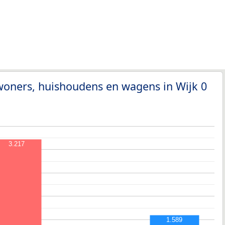
woners, huishoudens en wagens in Wijk 0
3.217
1.589