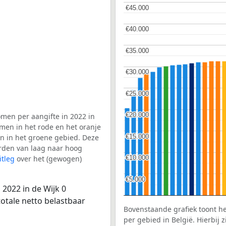
€45.000
€45.000
€40.000
€40.000
€35.000
€35.000
€30.000
€30.000
€25.000
€25.000
€20.000
€20.000
men per aangifte in 2022 in
omen in het rode en het oranje
€15.000
€15.000
en in het groene gebied. Deze
aarden van laag naar hoog
itleg
over het (gewogen)
€10.000
€10.000
€5.000
€5.000
2022 in de Wijk 0
totale netto belastbaar
Bovenstaande grafiek toont h
per gebied in België. Hierbij