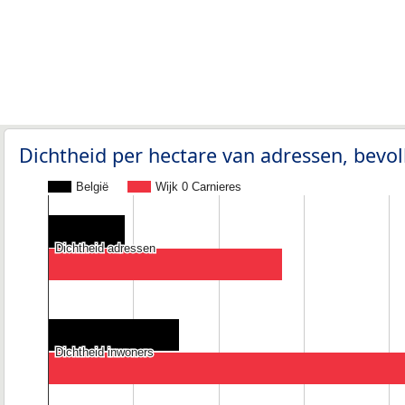
Dichtheid per hectare van adressen, bev
België
Wijk 0 Carnieres
Dichtheid adressen
Dichtheid adressen
Dichtheid inwoners
Dichtheid inwoners