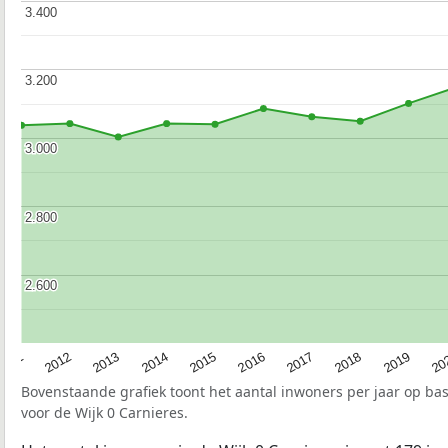
3.400
3.400
3.200
3.200
3.000
3.000
2.800
2.800
2.600
2.600
2015
20
2012
2017
2014
2019
2011
2016
2013
2018
Bovenstaande grafiek toont het aantal inwoners per jaar op ba
voor de Wijk 0 Carnieres.