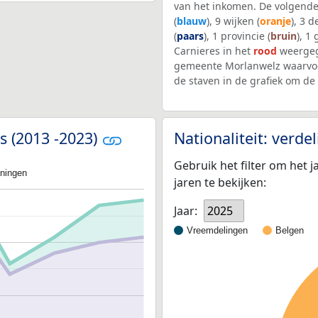
van het inkomen. De volgende
(
blauw
), 9 wijken (
oranje
), 3 
(
paars
), 1 provincie (
bruin
), 1
Carnieres in het
rood
weergeg
gemeente Morlanwelz waarvoo
de staven in de grafiek om d
es (2013 -2023)
Nationaliteit: verd
Gebruik het filter om het j
oningen
jaren te bekijken:
Jaar:
2025
Vreemdelingen
Belgen