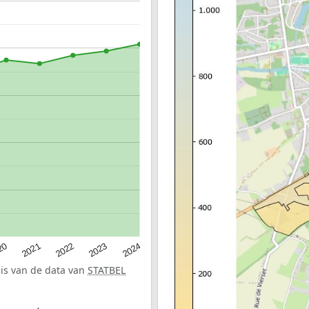
20
2022
2024
2021
2023
sis van de data van
STATBEL