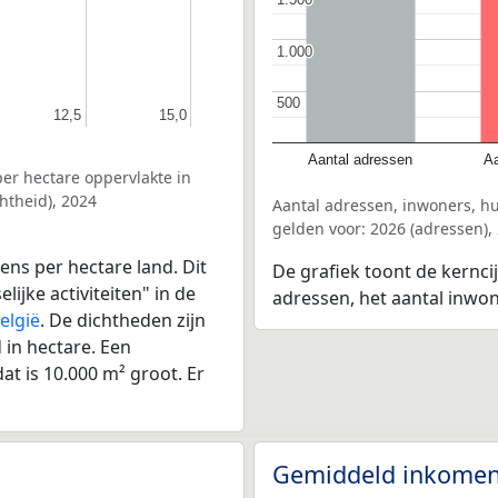
1.000
1.000
500
500
12,5
12,5
15,0
15,0
Aantal adressen
Aa
er hectare oppervlakte in
htheid), 2024
Aantal adressen, inwoners, h
gelden voor: 2026 (adressen),
ens per hectare land. Dit
De grafiek toont de kernci
ijke activiteiten" in de
adressen, het aantal inwo
elgië
. De dichtheden zijn
in hectare. Een
at is 10.000 m² groot. Er
Gemiddeld inkomen