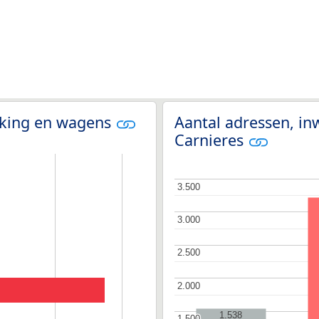
olking en wagens
Aantal adressen, in
Carnieres
3.500
3.500
3.000
3.000
2.500
2.500
2.000
2.000
1.538
1.500
1.500