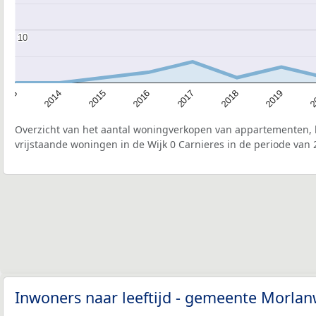
10
10
2015
2
2017
2014
2019
2016
2013
2018
Overzicht van het aantal woningverkopen van appartementen, h
vrijstaande woningen in de Wijk 0 Carnieres in de periode van 
Inwoners naar leeftijd - gemeente Morla