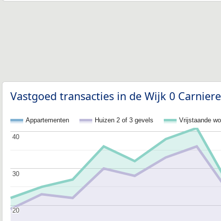
Vastgoed transacties in de Wijk 0 Carnier
Appartementen
Huizen 2 of 3 gevels
Vrijstaande w
40
40
30
30
20
20