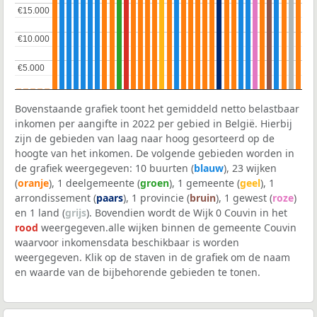
€15.000
€15.000
€10.000
€10.000
€5.000
€5.000
Bovenstaande grafiek toont het gemiddeld netto belastbaar
inkomen per aangifte in 2022 per gebied in België. Hierbij
zijn de gebieden van laag naar hoog gesorteerd op de
hoogte van het inkomen. De volgende gebieden worden in
de grafiek weergegeven: 10 buurten (
blauw
), 23 wijken
(
oranje
), 1 deelgemeente (
groen
), 1 gemeente (
geel
), 1
arrondissement (
paars
), 1 provincie (
bruin
), 1 gewest (
roze
)
en 1 land (
grijs
). Bovendien wordt de Wijk 0 Couvin in het
rood
weergegeven.alle wijken binnen de gemeente Couvin
waarvoor inkomensdata beschikbaar is worden
weergegeven. Klik op de staven in de grafiek om de naam
en waarde van de bijbehorende gebieden te tonen.