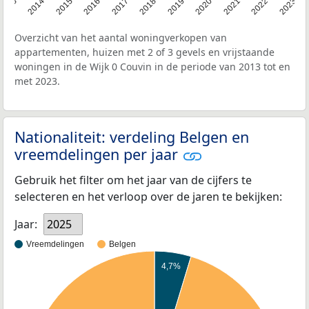
2013
2014
2015
2016
2017
2018
2019
2020
2021
2022
2023
Overzicht van het aantal woningverkopen van
appartementen, huizen met 2 of 3 gevels en vrijstaande
woningen in de Wijk 0 Couvin in de periode van 2013 tot en
met 2023.
Nationaliteit: verdeling Belgen en
vreemdelingen per jaar
Gebruik het filter om het jaar van de cijfers te
selecteren en het verloop over de jaren te bekijken:
Jaar:
2025
Vreemdelingen
Belgen
4,7%