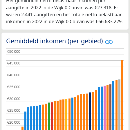
Het gemiddeld netto belastbaar inkomen per
aangifte in 2022 in de Wijk 0 Couvin was €27.318. Er
waren 2.441 aangiften en het totale netto belastbaar
inkomen in 2022 in de Wijk 0 Couvin was €66.683.229.
Gemiddeld inkomen (per gebied)
€50.000
€50.000
€45.000
€45.000
€40.000
€40.000
€35.000
€35.000
€30.000
€30.000
€25.000
€25.000
€20.000
€20.000