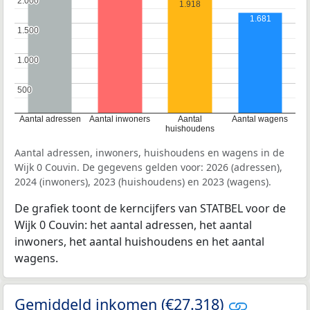
2.000
2.000
1.918
1.681
1.500
1.500
1.000
1.000
500
500
Aantal adressen
Aantal inwoners
Aantal
Aantal wagens
huishoudens
Aantal adressen, inwoners, huishoudens en wagens in de
Wijk 0 Couvin. De gegevens gelden voor: 2026 (adressen),
2024 (inwoners), 2023 (huishoudens) en 2023 (wagens).
De grafiek toont de kerncijfers van STATBEL voor de
Wijk 0 Couvin: het aantal adressen, het aantal
inwoners, het aantal huishoudens en het aantal
wagens.
Gemiddeld inkomen (€27.318)