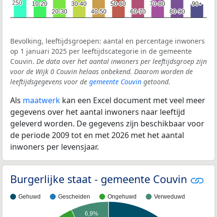
250
250
10-20
10-20
30-40
30-40
50-60
50-60
70-80
70-80
90+
90+
20-30
20-30
40-50
40-50
60-70
60-70
80-90
80-90
Bevolking, leeftijdsgroepen: aantal en percentage inwoners
op 1 januari 2025 per leeftijdscategorie in de gemeente
Couvin.
De data over het aantal inwoners per leeftijdsgroep zijn
voor de Wijk 0 Couvin helaas onbekend. Daarom worden de
leeftijdsgegevens voor de
gemeente Couvin
getoond.
Als
maatwerk
kan een Excel document met veel meer
gegevens over het aantal inwoners naar leeftijd
geleverd worden. De gegevens zijn beschikbaar voor
de periode 2009 tot en met 2026 met het aantal
inwoners per levensjaar.
Burgerlijke staat - gemeente Couvin
Gehuwd
Gescheiden
Ongehuwd
Verweduwd
6,9%