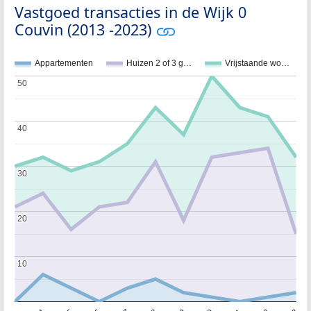
Vastgoed transacties in de Wijk 0
Couvin (2013 -2023)
Appartementen
Huizen 2 of 3 g…
Vrijstaande wo…
50
50
40
40
30
30
20
20
10
10