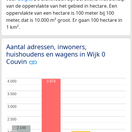
van de oppervlakte van het gebied in hectare. Een
oppervlakte van een hectare is 100 meter bij 100
meter, dat is 10.000 m² groot. Er gaan 100 hectare in
1 km².
Aantal adressen, inwoners,
huishoudens en wagens in Wijk 0
Couvin
4.000
4.000
3.974
3.500
3.500
3.000
3.000
2.500
2.500
2.149