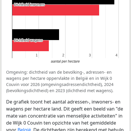
Dichtheid inwoners
Dichtheid inwoners
Dichtheid wagens
Dichtheid wagens
1
1
2
2
3
3
4
4
aantal per hectare
Omgeving: dichtheid van de bevolking-, adressen- en
wagens per hectare oppervlakte in België en in Wijk 0
Couvin voor 2026 (omgevingsadressendichtheid), 2024
(bevolkingsdichtheid) en 2023 (dichtheid met wagens).
De grafiek toont het aantal adressen-, inwoners- en
wagens per hectare land. Dit geeft een beeld van "de
mate van concentratie van menselijke activiteiten" in
de Wijk 0 Couvin ten opzichte van het gemiddelde
voor
België
. De dichtheden zijn berekend met behulp