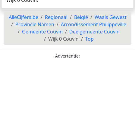
Wijk 0 Couvin.
AlleCijfers.be
Regionaal
België
Waals Gewest
Provincie Namen
Arrondissement Philippeville
Gemeente Couvin
Deelgemeente Couvin
Wijk 0 Couvin
Top
Advertentie: