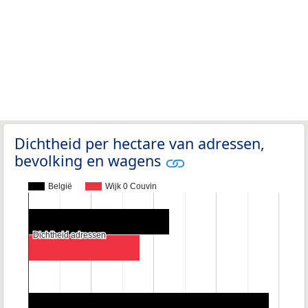
Dichtheid per hectare van adressen,
bevolking en wagens
België
Wijk 0 Couvin
Dichtheid adressen
Dichtheid adressen