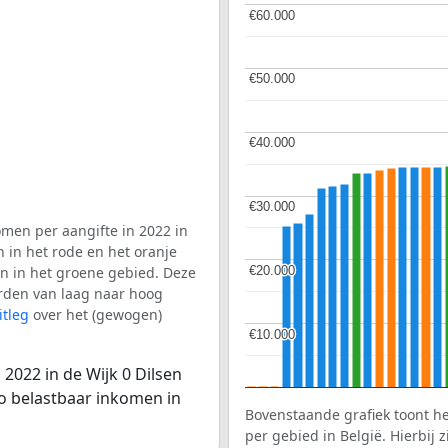
€60.000
€60.000
€50.000
€50.000
€40.000
€40.000
€30.000
€30.000
men per aangifte in 2022 in
n in het rode en het oranje
€20.000
€20.000
en in het groene gebied. Deze
aarden van laag naar hoog
itleg
over het (gewogen)
€10.000
€10.000
2022 in de Wijk 0 Dilsen
to belastbaar inkomen in
Bovenstaande grafiek toont h
per gebied in België. Hierbij