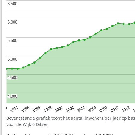
6.500
6.500
6.000
6.000
5.500
5.500
5.000
5.000
4.500
4.500
4.000
4.000
1990
1992
1994
1996
1998
2000
2002
2004
2006
2008
2010
2012
2
Bovenstaande grafiek toont het aantal inwoners per jaar op ba
voor de Wijk 0 Dilsen.