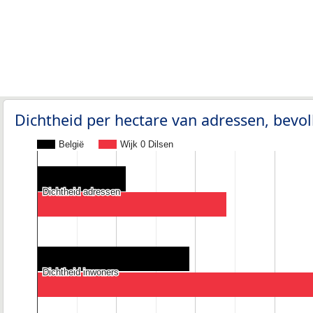
Dichtheid per hectare van adressen, bev
België
Wijk 0 Dilsen
Dichtheid adressen
Dichtheid adressen
Dichtheid inwoners
Dichtheid inwoners