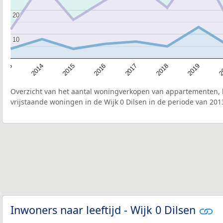
20
20
10
10
2015
2
2017
2014
2019
2016
2013
2018
Overzicht van het aantal woningverkopen van appartementen, h
vrijstaande woningen in de Wijk 0 Dilsen in de periode van 201
Inwoners naar leeftijd - Wijk 0 Dilsen