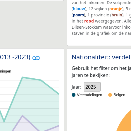
van het inkomen. De volgende
(
blauw
), 12 wijken (
oranje
), 5
(
paars
), 1 provincie (
bruin
), 1
in het
rood
weergegeven. Alle
Dilsen-Stokkem waarvoor inko
staven in de grafiek om de n
2013 -2023)
Nationaliteit: verd
Gebruik het filter om het j
oningen
jaren te bekijken:
Jaar:
2025
Vreemdelingen
Belgen