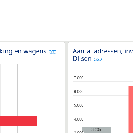
olking en wagens
Aantal adressen, in
Dilsen
7.000
7.000
6.000
6.000
5.000
5.000
4.000
4.000
3.205
3.000
3.000