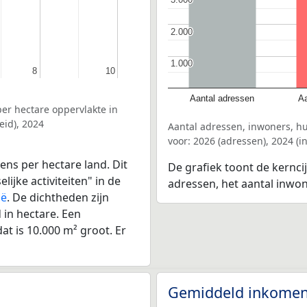
2.000
2.000
1.000
1.000
8
8
10
10
Aantal adressen
Aa
er hectare oppervlakte in
eid), 2024
Aantal adressen, inwoners, h
voor: 2026 (adressen), 2024 (
ens per hectare land. Dit
De grafiek toont de kerncij
ijke activiteiten" in de
adressen, het aantal inwo
ië
. De dichtheden zijn
in hectare. Een
at is 10.000 m² groot. Er
Gemiddeld inkomen