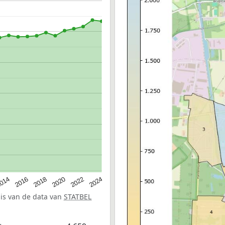
014
2016
2018
2020
2022
2024
sis van de data van
STATBEL