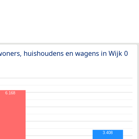
woners, huishoudens en wagens in Wijk 0
6.168
3.408