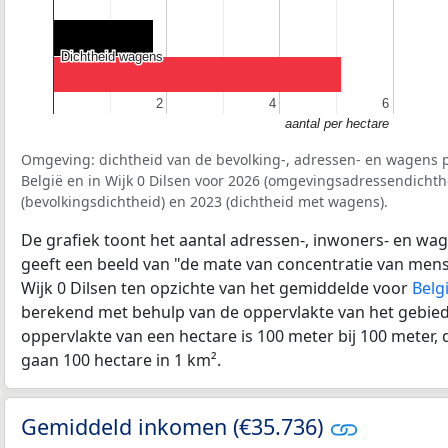
Dichtheid wagens
Dichtheid wagens
2
2
4
4
6
6
aantal per hectare
Omgeving: dichtheid van de bevolking-, adressen- en wagens p
België en in Wijk 0 Dilsen voor 2026 (omgevingsadressendichth
(bevolkingsdichtheid) en 2023 (dichtheid met wagens).
De grafiek toont het aantal adressen-, inwoners- en wag
geeft een beeld van "de mate van concentratie van mensel
Wijk 0 Dilsen ten opzichte van het gemiddelde voor
Belg
berekend met behulp van de oppervlakte van het gebied 
oppervlakte van een hectare is 100 meter bij 100 meter, d
gaan 100 hectare in 1 km².
Gemiddeld inkomen (€35.736)