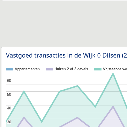
Vastgoed transacties in de Wijk 0 Dilsen (
Appartementen
Huizen 2 of 3 gevels
Vrijstaande w
60
60
50
50
40
40
30
30