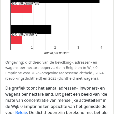
Dichtheid inwoners
Dichtheid inwoners
Dichtheid wagens
Dichtheid wagens
1
1
2
2
3
3
4
4
aantal per hectare
Omgeving: dichtheid van de bevolking-, adressen- en
wagens per hectare oppervlakte in België en in Wijk 0
Emptinne voor 2026 (omgevingsadressendichtheid), 2024
(bevolkingsdichtheid) en 2023 (dichtheid met wagens).
De grafiek toont het aantal adressen-, inwoners- en
wagens per hectare land. Dit geeft een beeld van "de
mate van concentratie van menselijke activiteiten" in
de Wijk 0 Emptinne ten opzichte van het gemiddelde
voor
België
. De dichtheden zijn berekend met behulp