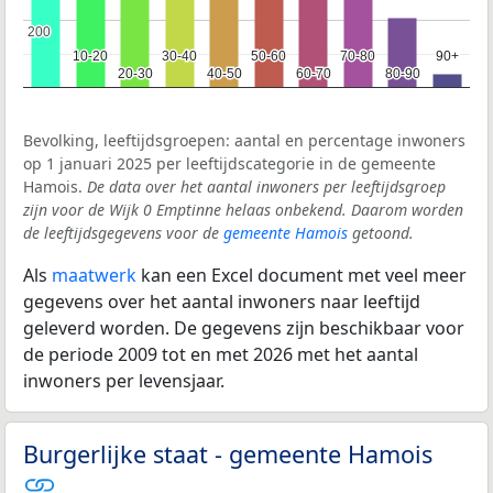
200
200
10-20
10-20
30-40
30-40
50-60
50-60
70-80
70-80
90+
90+
20-30
20-30
40-50
40-50
60-70
60-70
80-90
80-90
Bevolking, leeftijdsgroepen: aantal en percentage inwoners
op 1 januari 2025 per leeftijdscategorie in de gemeente
Hamois.
De data over het aantal inwoners per leeftijdsgroep
zijn voor de Wijk 0 Emptinne helaas onbekend. Daarom worden
de leeftijdsgegevens voor de
gemeente Hamois
getoond.
Als
maatwerk
kan een Excel document met veel meer
gegevens over het aantal inwoners naar leeftijd
geleverd worden. De gegevens zijn beschikbaar voor
de periode 2009 tot en met 2026 met het aantal
inwoners per levensjaar.
Burgerlijke staat - gemeente Hamois