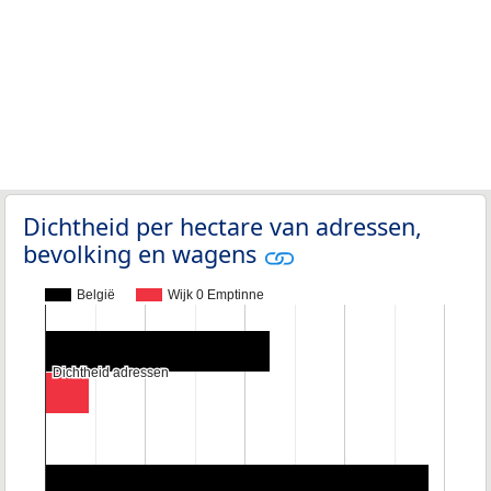
Dichtheid per hectare van adressen,
bevolking en wagens
België
Wijk 0 Emptinne
Dichtheid adressen
Dichtheid adressen