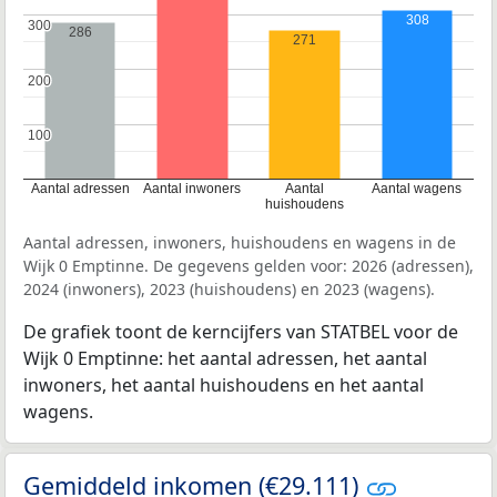
308
300
300
286
271
200
200
100
100
Aantal adressen
Aantal inwoners
Aantal
Aantal wagens
huishoudens
Aantal adressen, inwoners, huishoudens en wagens in de
Wijk 0 Emptinne. De gegevens gelden voor: 2026 (adressen),
2024 (inwoners), 2023 (huishoudens) en 2023 (wagens).
De grafiek toont de kerncijfers van STATBEL voor de
Wijk 0 Emptinne: het aantal adressen, het aantal
inwoners, het aantal huishoudens en het aantal
wagens.
Gemiddeld inkomen (€29.111)