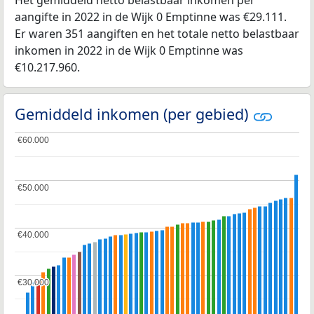
Het gemiddeld netto belastbaar inkomen per
aangifte in 2022 in de Wijk 0 Emptinne was €29.111.
Er waren 351 aangiften en het totale netto belastbaar
inkomen in 2022 in de Wijk 0 Emptinne was
€10.217.960.
Gemiddeld inkomen (per gebied)
€60.000
€60.000
€50.000
€50.000
€40.000
€40.000
€30.000
€30.000