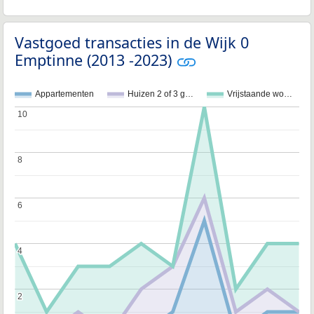
Vastgoed transacties in de Wijk 0
Emptinne (2013 -2023)
Appartementen
Huizen 2 of 3 g…
Vrijstaande wo…
10
10
8
8
6
6
4
4
2
2