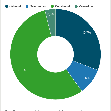
Gehuwd
Gescheiden
Ongehuwd
Verweduwd
3,8%
30,7%
56,1%
9,5%