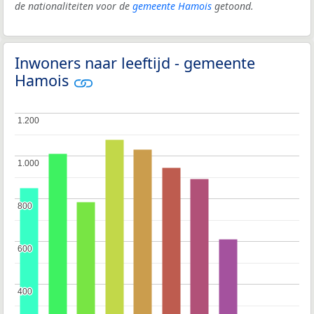
de nationaliteiten voor de
gemeente Hamois
getoond.
Inwoners naar leeftijd - gemeente
Hamois
1.200
1.200
1.000
1.000
800
800
600
600
400
400