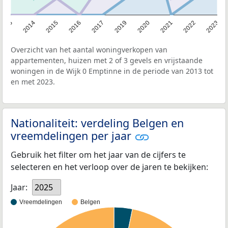
2013
2014
2015
2016
2017
2019
2020
2021
2022
2023
Overzicht van het aantal woningverkopen van
appartementen, huizen met 2 of 3 gevels en vrijstaande
woningen in de Wijk 0 Emptinne in de periode van 2013 tot
en met 2023.
Nationaliteit: verdeling Belgen en
vreemdelingen per jaar
Gebruik het filter om het jaar van de cijfers te
selecteren en het verloop over de jaren te bekijken:
Jaar:
2025
Vreemdelingen
Belgen