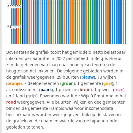
€20.000
€20.000
€10.000
€10.000
Bovenstaande grafiek toont het gemiddeld netto belastbaar
inkomen per aangifte in 2022 per gebied in België. Hierbij
zijn de gebieden van laag naar hoog gesorteerd op de
hoogte van het inkomen. De volgende gebieden worden in
de grafiek weergegeven: 29 buurten (
blauw
), 13 wijken
(
oranje
), 7 deelgemeenten (
groen
), 1 gemeente (
geel
), 1
arrondissement (
paars
), 1 provincie (
bruin
), 1 gewest (
roze
)
en 1 land (
grijs
). Bovendien wordt de Wijk 0 Emptinne in het
rood
weergegeven. Alle buurten, wijken en deelgemeenten
binnen de gemeente Hamois waarvoor inkomensdata
beschikbaar is worden weergegeven. Klik op de staven in
de grafiek om de naam en waarde van de bijbehorende
gebieden te tonen.