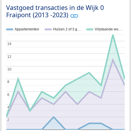
Vastgoed transacties in de Wijk 0
Fraipont (2013 -2023)
Appartementen
Huizen 2 of 3 g…
Vrijstaande wo…
14
14
12
12
10
10
8
8
6
6
4
4
2
2