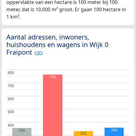
oppervlakte van een hectare is 100 meter bij 100
meter, dat is 10.000 m² groot. Er gaan 100 hectare in
1 km².
Aantal adressen, inwoners,
huishoudens en wagens in Wijk 0
Fraipont
800
800
762
700
700
600
600
500
500
400
400
359
355
333