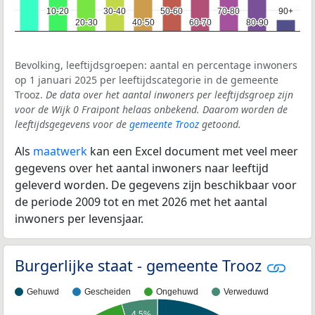
10-20
10-20
30-40
30-40
50-60
50-60
70-80
70-80
90+
90+
20-30
20-30
40-50
40-50
60-70
60-70
80-90
80-90
Bevolking, leeftijdsgroepen: aantal en percentage inwoners
op 1 januari 2025 per leeftijdscategorie in de gemeente
Trooz.
De data over het aantal inwoners per leeftijdsgroep zijn
voor de Wijk 0 Fraipont helaas onbekend. Daarom worden de
leeftijdsgegevens voor de
gemeente Trooz
getoond.
Als
maatwerk
kan een Excel document met veel meer
gegevens over het aantal inwoners naar leeftijd
geleverd worden. De gegevens zijn beschikbaar voor
de periode 2009 tot en met 2026 met het aantal
inwoners per levensjaar.
Burgerlijke staat - gemeente Trooz
Gehuwd
Gescheiden
Ongehuwd
Verweduwd
4,5%