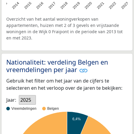
2013
2014
2015
2016
2017
2018
2019
2020
2021
2022
2023
Overzicht van het aantal woningverkopen van
appartementen, huizen met 2 of 3 gevels en vrijstaande
woningen in de Wijk 0 Fraipont in de periode van 2013 tot
en met 2023.
Nationaliteit: verdeling Belgen en
vreemdelingen per jaar
Gebruik het filter om het jaar van de cijfers te
selecteren en het verloop over de jaren te bekijken:
Jaar:
2025
Vreemdelingen
Belgen
6,4%