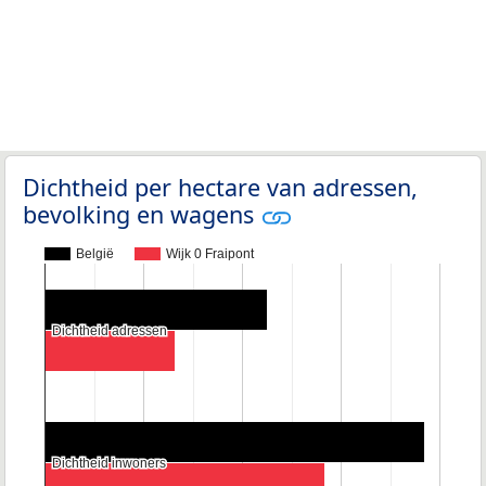
Dichtheid per hectare van adressen,
bevolking en wagens
België
Wijk 0 Fraipont
Dichtheid adressen
Dichtheid adressen
Dichtheid inwoners
Dichtheid inwoners