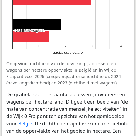
Dichtheid wagens
Dichtheid wagens
1
1
2
2
3
3
4
4
aantal per hectare
Omgeving: dichtheid van de bevolking-, adressen- en
wagens per hectare oppervlakte in België en in Wijk 0
Fraipont voor 2026 (omgevingsadressendichtheid), 2024
(bevolkingsdichtheid) en 2023 (dichtheid met wagens).
De grafiek toont het aantal adressen-, inwoners- en
wagens per hectare land. Dit geeft een beeld van "de
mate van concentratie van menselijke activiteiten" in
de Wijk 0 Fraipont ten opzichte van het gemiddelde
voor
België
. De dichtheden zijn berekend met behulp
van de oppervlakte van het gebied in hectare. Een