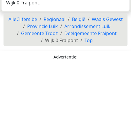
Wijk 0 Fraipont.
AlleCijfers.be
Regionaal
België
Waals Gewest
Provincie Luik
Arrondissement Luik
Gemeente Trooz
Deelgemeente Fraipont
Wijk 0 Fraipont
Top
Advertentie: