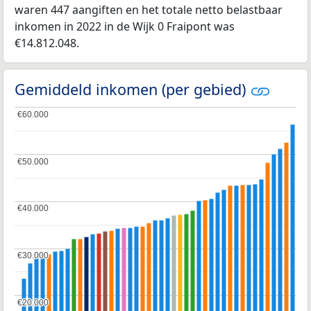
waren 447 aangiften en het totale netto belastbaar
inkomen in 2022 in de Wijk 0 Fraipont was
€14.812.048.
Gemiddeld inkomen (per gebied)
€60.000
€60.000
€50.000
€50.000
€40.000
€40.000
€30.000
€30.000
€20.000
€20.000