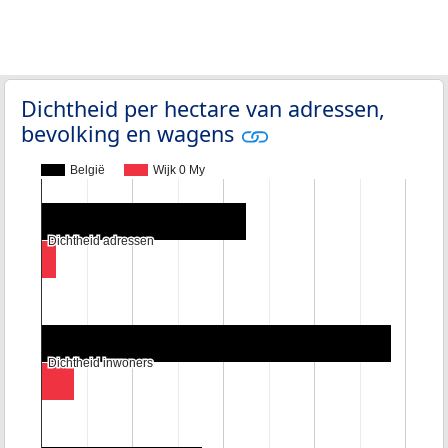
Dichtheid per hectare van adressen,
bevolking en wagens
België
Wijk 0 My
Dichtheid adressen
Dichtheid adressen
Dichtheid inwoners
Dichtheid inwoners