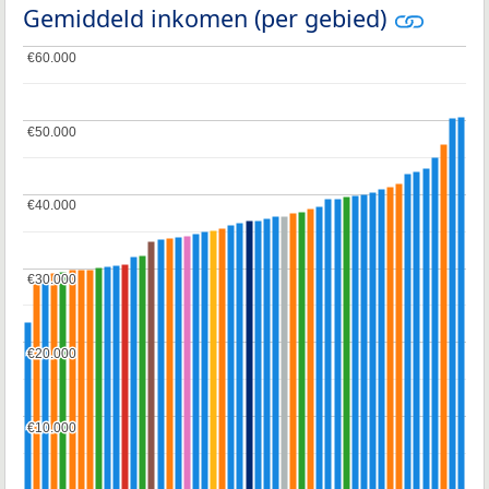
Gemiddeld inkomen (per gebied)
€60.000
€60.000
€50.000
€50.000
€40.000
€40.000
€30.000
€30.000
€20.000
€20.000
€10.000
€10.000