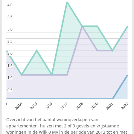
4,0
4,0
3,5
3,5
3,0
3,0
2,5
2,5
2,0
2,0
1,5
1,5
1,0
1,0
0,5
0,5
2013
2014
2015
2016
2017
2018
2020
2021
2022
Overzicht van het aantal woningverkopen van
appartementen, huizen met 2 of 3 gevels en vrijstaande
woningen in de Wijk 0 My in de periode van 2013 tot en met