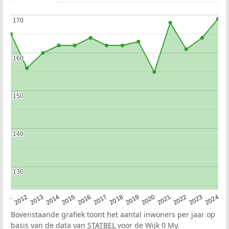
170
170
160
160
150
150
140
140
130
130
2020
2013
2019
2012
2018
2011
2024
2017
2023
2016
2022
2015
2021
2014
Bovenstaande grafiek toont het aantal inwoners per jaar op
basis van de data van
STATBEL
voor de Wijk 0 My.