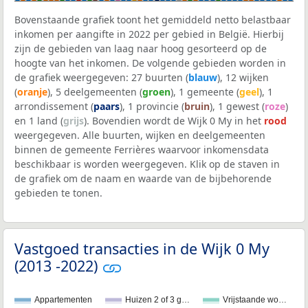
Bovenstaande grafiek toont het gemiddeld netto belastbaar
inkomen per aangifte in 2022 per gebied in België. Hierbij
zijn de gebieden van laag naar hoog gesorteerd op de
hoogte van het inkomen. De volgende gebieden worden in
de grafiek weergegeven: 27 buurten (
blauw
), 12 wijken
(
oranje
), 5 deelgemeenten (
groen
), 1 gemeente (
geel
), 1
arrondissement (
paars
), 1 provincie (
bruin
), 1 gewest (
roze
)
en 1 land (
grijs
). Bovendien wordt de Wijk 0 My in het
rood
weergegeven. Alle buurten, wijken en deelgemeenten
binnen de gemeente Ferrières waarvoor inkomensdata
beschikbaar is worden weergegeven. Klik op de staven in
de grafiek om de naam en waarde van de bijbehorende
gebieden te tonen.
Vastgoed transacties in de Wijk 0 My
(2013 -2022)
Appartementen
Huizen 2 of 3 g…
Vrijstaande wo…