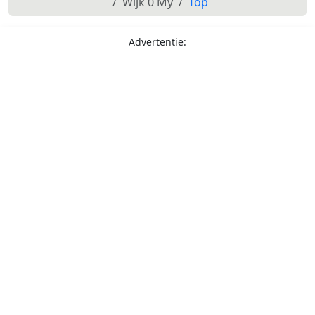
Wijk 0 My
Top
Advertentie: