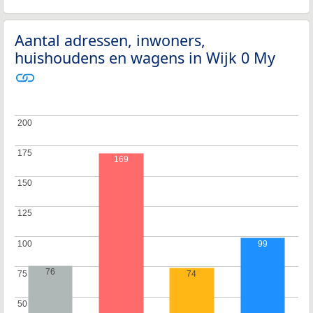
Aantal adressen, inwoners,
huishoudens en wagens in Wijk 0 My
200
200
175
175
169
150
150
125
125
100
100
99
76
75
75
74
50
50