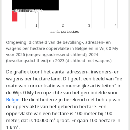
Dichtheid wagens
Dichtheid wagens
1
1
2
2
3
3
4
4
aantal per hectare
Omgeving: dichtheid van de bevolking-, adressen- en
wagens per hectare oppervlakte in België en in Wijk 0 My
voor 2026 (omgevingsadressendichtheid), 2024
(bevolkingsdichtheid) en 2023 (dichtheid met wagens).
De grafiek toont het aantal adressen-, inwoners- en
wagens per hectare land. Dit geeft een beeld van "de
mate van concentratie van menselijke activiteiten" in
de Wijk 0 My ten opzichte van het gemiddelde voor
België
. De dichtheden zijn berekend met behulp van
de oppervlakte van het gebied in hectare. Een
oppervlakte van een hectare is 100 meter bij 100
meter, dat is 10.000 m² groot. Er gaan 100 hectare in
1 km².