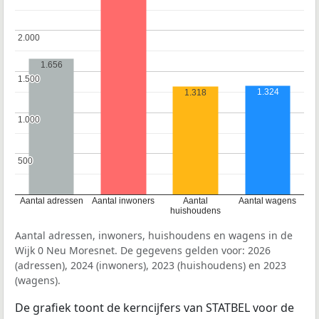
2.000
2.000
1.656
1.500
1.500
1.324
1.318
1.000
1.000
500
500
Aantal adressen
Aantal inwoners
Aantal
Aantal wagens
huishoudens
Aantal adressen, inwoners, huishoudens en wagens in de
Wijk 0 Neu Moresnet. De gegevens gelden voor: 2026
(adressen), 2024 (inwoners), 2023 (huishoudens) en 2023
(wagens).
De grafiek toont de kerncijfers van STATBEL voor de