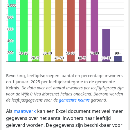
1.000
1.000
800
800
600
600
400
400
200
200
10-20
10-20
30-40
30-40
50-60
50-60
70-80
70-80
90+
90+
20-30
20-30
40-50
40-50
60-70
60-70
80-90
80-90
Bevolking, leeftijdsgroepen: aantal en percentage inwoners
op 1 januari 2025 per leeftijdscategorie in de gemeente
Kelmis.
De data over het aantal inwoners per leeftijdsgroep zijn
voor de Wijk 0 Neu Moresnet helaas onbekend. Daarom worden
de leeftijdsgegevens voor de
gemeente Kelmis
getoond.
Als
maatwerk
kan een Excel document met veel meer
gegevens over het aantal inwoners naar leeftijd
geleverd worden. De gegevens zijn beschikbaar voor