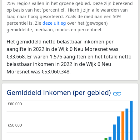
25% regio's vallen in het groene gebied. Deze zijn berekend
op basis van het 'percentiel'. Hierbij zijn alle waarden van
laag naar hoog gesorteerd. Zoals de mediaan een 50%
percentiel is. Zie
deze uitleg
over het (gewogen)
gemiddelde, mediaan, modus en percentieel.
Het gemiddeld netto belastbaar inkomen per
aangifte in 2022 in de Wijk 0 Neu Moresnet was
€33.668. Er waren 1.576 aangiften en het totale netto
belastbaar inkomen in 2022 in de Wijk 0 Neu
Moresnet was €53.060.348.
Gemiddeld inkomen (per gebied)
€60.000
€60.000
€50.000
€50.000