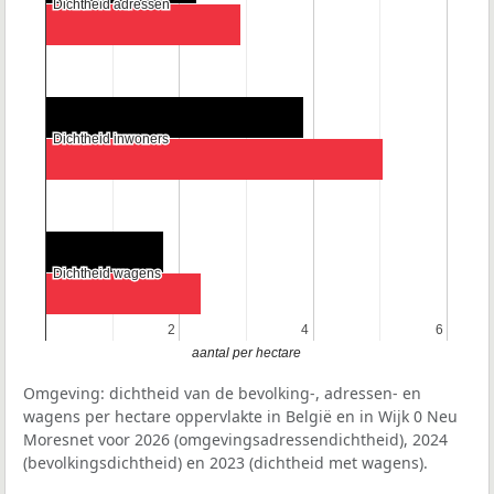
Dichtheid adressen
Dichtheid adressen
Dichtheid inwoners
Dichtheid inwoners
Dichtheid wagens
Dichtheid wagens
2
2
4
4
6
6
aantal per hectare
Omgeving: dichtheid van de bevolking-, adressen- en
wagens per hectare oppervlakte in België en in Wijk 0 Neu
Moresnet voor 2026 (omgevingsadressendichtheid), 2024
(bevolkingsdichtheid) en 2023 (dichtheid met wagens).