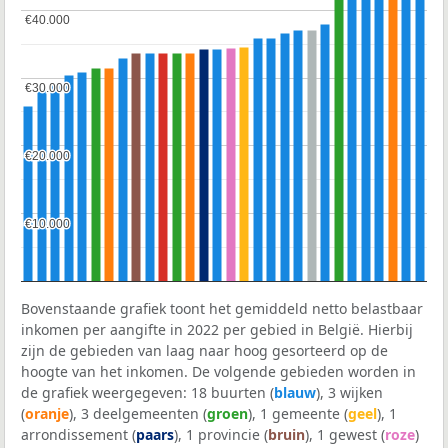
€40.000
€40.000
€30.000
€30.000
€20.000
€20.000
€10.000
€10.000
Bovenstaande grafiek toont het gemiddeld netto belastbaar
inkomen per aangifte in 2022 per gebied in België. Hierbij
zijn de gebieden van laag naar hoog gesorteerd op de
hoogte van het inkomen. De volgende gebieden worden in
de grafiek weergegeven: 18 buurten (
blauw
), 3 wijken
(
oranje
), 3 deelgemeenten (
groen
), 1 gemeente (
geel
), 1
arrondissement (
paars
), 1 provincie (
bruin
), 1 gewest (
roze
)