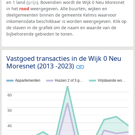
en 1 land (
grijs
). Bovendien wordt de Wijk 0 Neu Moresnet
in het
rood
weergegeven. Alle buurten, wijken en
deelgemeenten binnen de gemeente Kelmis waarvoor
inkomensdata beschikbaar is worden weergegeven. Klik op
de staven in de grafiek om de naam en waarde van de
bijbehorende gebieden te tonen.
Vastgoed transacties in de Wijk 0 Neu
Moresnet (2013 -2023)
Appartementen
Huizen 2 of 3 g…
Vrijstaande wo…
60
60
50
50
40
40