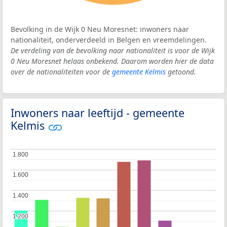
Bevolking in de Wijk 0 Neu Moresnet: inwoners naar
nationaliteit, onderverdeeld in Belgen en vreemdelingen.
De verdeling van de bevolking naar nationaliteit is voor de Wijk
0 Neu Moresnet helaas onbekend. Daarom worden hier de data
over de nationaliteiten voor de
gemeente Kelmis
getoond.
Inwoners naar leeftijd - gemeente
Kelmis
1.800
1.800
1.600
1.600
1.400
1.400
1.200
1.200