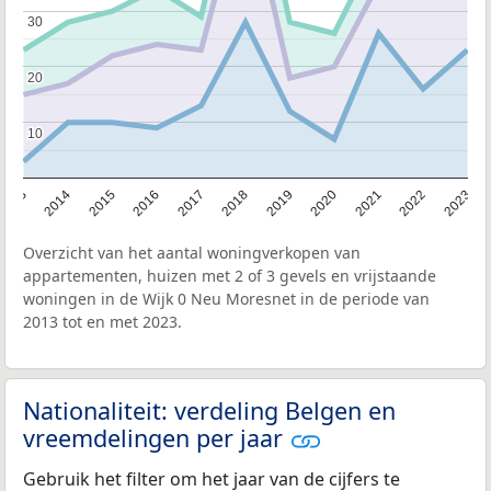
30
30
20
20
10
10
2013
2014
2015
2016
2017
2018
2019
2020
2021
2022
2023
Overzicht van het aantal woningverkopen van
appartementen, huizen met 2 of 3 gevels en vrijstaande
woningen in de Wijk 0 Neu Moresnet in de periode van
2013 tot en met 2023.
Nationaliteit: verdeling Belgen en
vreemdelingen per jaar
Gebruik het filter om het jaar van de cijfers te