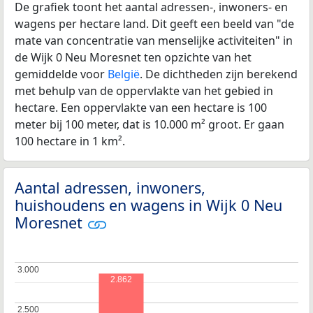
De grafiek toont het aantal adressen-, inwoners- en
wagens per hectare land. Dit geeft een beeld van "de
mate van concentratie van menselijke activiteiten" in
de Wijk 0 Neu Moresnet ten opzichte van het
gemiddelde voor
België
. De dichtheden zijn berekend
met behulp van de oppervlakte van het gebied in
hectare. Een oppervlakte van een hectare is 100
meter bij 100 meter, dat is 10.000 m² groot. Er gaan
100 hectare in 1 km².
Aantal adressen, inwoners,
huishoudens en wagens in Wijk 0 Neu
Moresnet
3.000
3.000
2.862
2.500
2.500