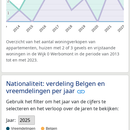
2
2
1
1
2013
2014
2015
2016
2017
2018
2019
2020
2021
2023
Overzicht van het aantal woningverkopen van
appartementen, huizen met 2 of 3 gevels en vrijstaande
woningen in de Wijk 0 Werbomont in de periode van 2013
tot en met 2023.
Nationaliteit: verdeling Belgen en
vreemdelingen per jaar
Gebruik het filter om het jaar van de cijfers te
selecteren en het verloop over de jaren te bekijken:
Jaar:
2025
Vreemdelingen
Belgen