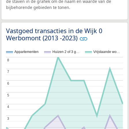
de staven in de grafiek om de naam en waarde van de
bijbehorende gebieden te tonen.
Vastgoed transacties in de Wijk 0
Werbomont (2013 -2023)
Appartementen
Huizen 2 of 3 g…
Vrijstaande wo…
8
8
7
7
6
6
5
5
4
4
3
3