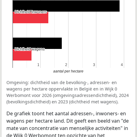
Dichtheid inwoners
Dichtheid inwoners
Dichtheid wagens
Dichtheid wagens
1
1
2
2
3
3
4
4
aantal per hectare
Omgeving: dichtheid van de bevolking-, adressen- en
wagens per hectare oppervlakte in België en in Wijk 0
Werbomont voor 2026 (omgevingsadressendichtheid), 2024
(bevolkingsdichtheid) en 2023 (dichtheid met wagens).
De grafiek toont het aantal adressen-, inwoners- en
wagens per hectare land. Dit geeft een beeld van "de
mate van concentratie van menselijke activiteiten" in
de Wijk 0 Werbomont ten opzichte van het