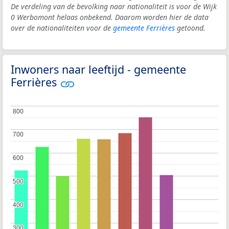
De verdeling van de bevolking naar nationaliteit is voor de Wijk
0 Werbomont helaas onbekend. Daarom worden hier de data
over de nationaliteiten voor de
gemeente Ferrières
getoond.
Inwoners naar leeftijd - gemeente
Ferrières
800
800
700
700
600
600
500
500
400
400
300
300