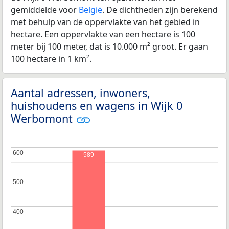
gemiddelde voor
België
. De dichtheden zijn berekend
met behulp van de oppervlakte van het gebied in
hectare. Een oppervlakte van een hectare is 100
meter bij 100 meter, dat is 10.000 m² groot. Er gaan
100 hectare in 1 km².
Aantal adressen, inwoners,
huishoudens en wagens in Wijk 0
Werbomont
600
600
589
500
500
400
400