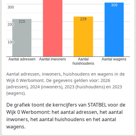
309
300
300
229
215
200
200
100
100
Aantal adressen
Aantal inwoners
Aantal
Aantal wagens
huishoudens
Aantal adressen, inwoners, huishoudens en wagens in de
Wijk 0 Werbomont. De gegevens gelden voor: 2026
(adressen), 2024 (inwoners), 2023 (huishoudens) en 2023
(wagens).
De grafiek toont de kerncijfers van STATBEL voor de
Wijk 0 Werbomont: het aantal adressen, het aantal
inwoners, het aantal huishoudens en het aantal
wagens.