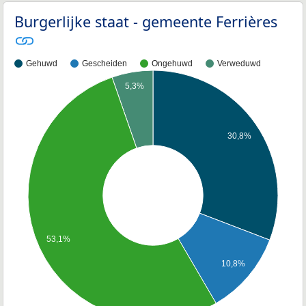
Burgerlijke staat - gemeente Ferrières
Gehuwd
Gescheiden
Ongehuwd
Verweduwd
5,3%
30,8%
53,1%
10,8%