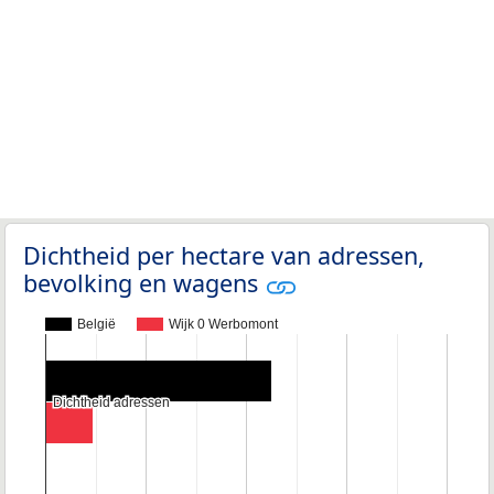
Dichtheid per hectare van adressen,
bevolking en wagens
België
Wijk 0 Werbomont
Dichtheid adressen
Dichtheid adressen