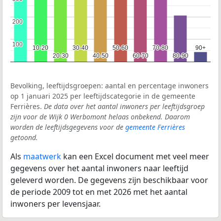
200
200
100
100
10-20
10-20
30-40
30-40
50-60
50-60
70-80
70-80
90+
90+
20-30
20-30
40-50
40-50
60-70
60-70
80-90
80-90
Bevolking, leeftijdsgroepen: aantal en percentage inwoners
op 1 januari 2025 per leeftijdscategorie in de gemeente
Ferrières.
De data over het aantal inwoners per leeftijdsgroep
zijn voor de Wijk 0 Werbomont helaas onbekend. Daarom
worden de leeftijdsgegevens voor de
gemeente Ferrières
getoond.
Als
maatwerk
kan een Excel document met veel meer
gegevens over het aantal inwoners naar leeftijd
geleverd worden. De gegevens zijn beschikbaar voor
de periode 2009 tot en met 2026 met het aantal
inwoners per levensjaar.