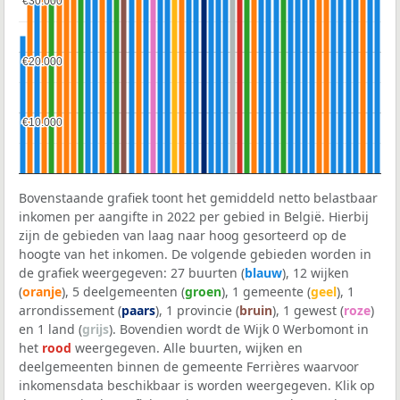
€30.000
€30.000
€20.000
€20.000
€10.000
€10.000
Bovenstaande grafiek toont het gemiddeld netto belastbaar
inkomen per aangifte in 2022 per gebied in België. Hierbij
zijn de gebieden van laag naar hoog gesorteerd op de
hoogte van het inkomen. De volgende gebieden worden in
de grafiek weergegeven: 27 buurten (
blauw
), 12 wijken
(
oranje
), 5 deelgemeenten (
groen
), 1 gemeente (
geel
), 1
arrondissement (
paars
), 1 provincie (
bruin
), 1 gewest (
roze
)
en 1 land (
grijs
). Bovendien wordt de Wijk 0 Werbomont in
het
rood
weergegeven. Alle buurten, wijken en
deelgemeenten binnen de gemeente Ferrières waarvoor
inkomensdata beschikbaar is worden weergegeven. Klik op