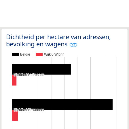
Dichtheid per hectare van adressen,
bevolking en wagens
België
Wijk 0 Wibrin
Dichtheid adressen
Dichtheid adressen
Dichtheid inwoners
Dichtheid inwoners