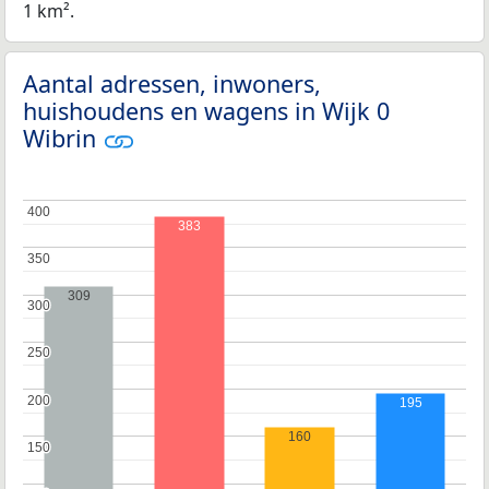
1 km².
Aantal adressen, inwoners,
huishoudens en wagens in Wijk 0
Wibrin
400
400
383
350
350
309
300
300
250
250
200
200
195
160
150
150