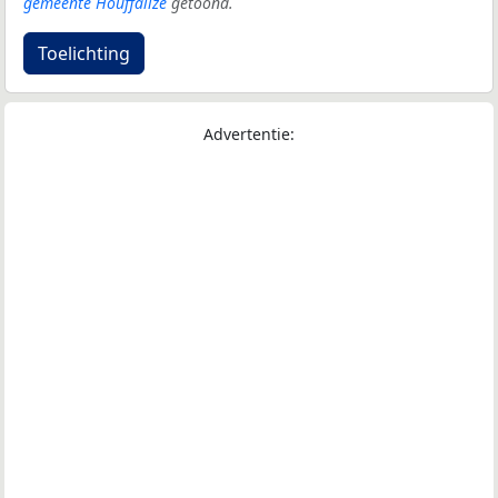
gemeente Houffalize
getoond.
Toelichting
Advertentie: