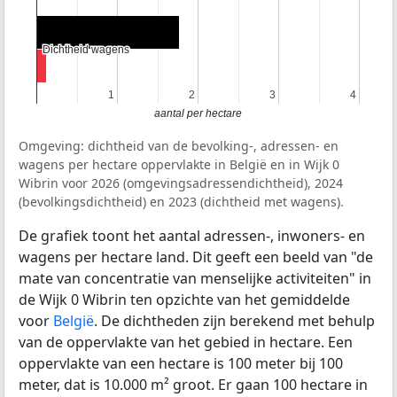
Dichtheid wagens
Dichtheid wagens
1
1
2
2
3
3
4
4
aantal per hectare
Omgeving: dichtheid van de bevolking-, adressen- en
wagens per hectare oppervlakte in België en in Wijk 0
Wibrin voor 2026 (omgevingsadressendichtheid), 2024
(bevolkingsdichtheid) en 2023 (dichtheid met wagens).
De grafiek toont het aantal adressen-, inwoners- en
wagens per hectare land. Dit geeft een beeld van "de
mate van concentratie van menselijke activiteiten" in
de Wijk 0 Wibrin ten opzichte van het gemiddelde
voor
België
. De dichtheden zijn berekend met behulp
van de oppervlakte van het gebied in hectare. Een
oppervlakte van een hectare is 100 meter bij 100
meter, dat is 10.000 m² groot. Er gaan 100 hectare in