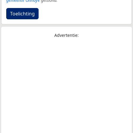
gemeente Onhaye
getoond.
Toelichting
Advertentie: