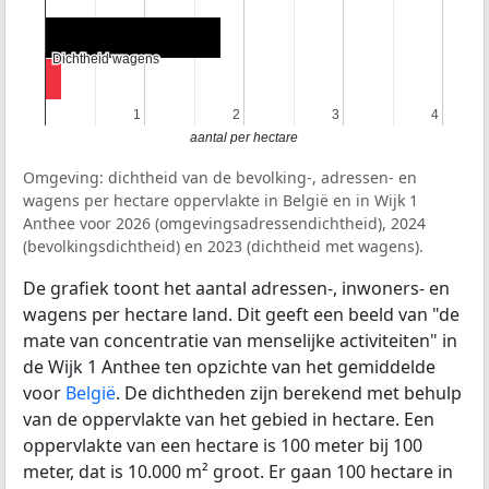
Dichtheid wagens
Dichtheid wagens
1
1
2
2
3
3
4
4
aantal per hectare
Omgeving: dichtheid van de bevolking-, adressen- en
wagens per hectare oppervlakte in België en in Wijk 1
Anthee voor 2026 (omgevingsadressendichtheid), 2024
(bevolkingsdichtheid) en 2023 (dichtheid met wagens).
De grafiek toont het aantal adressen-, inwoners- en
wagens per hectare land. Dit geeft een beeld van "de
mate van concentratie van menselijke activiteiten" in
de Wijk 1 Anthee ten opzichte van het gemiddelde
voor
België
. De dichtheden zijn berekend met behulp
van de oppervlakte van het gebied in hectare. Een
oppervlakte van een hectare is 100 meter bij 100
meter, dat is 10.000 m² groot. Er gaan 100 hectare in