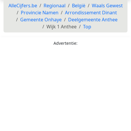
AlleCijfers.be
Regionaal
België
Waals Gewest
Provincie Namen
Arrondissement Dinant
Gemeente Onhaye
Deelgemeente Anthee
Wijk 1 Anthee
Top
Advertentie: