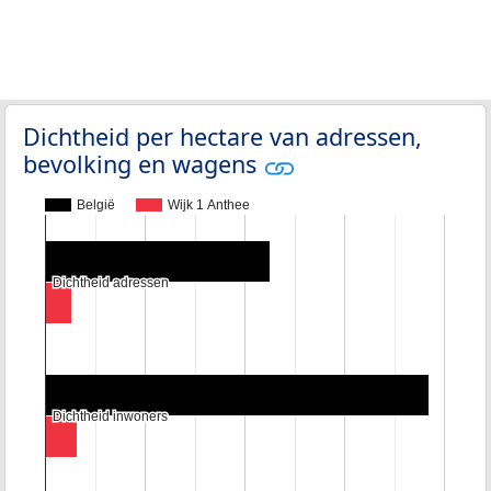
Dichtheid per hectare van adressen,
bevolking en wagens
België
Wijk 1 Anthee
Dichtheid adressen
Dichtheid adressen
Dichtheid inwoners
Dichtheid inwoners