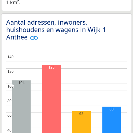
1 km².
Aantal adressen, inwoners,
huishoudens en wagens in Wijk 1
Anthee
140
140
125
120
120
104
100
100
80
80
68
62
60
60
40
40