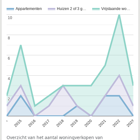
Appartementen
Huizen 2 of 3 g…
Vrijstaande wo…
10
10
8
8
6
6
4
4
2
2
2014
2015
2016
2017
2018
2019
2020
2021
2022
2023
Overzicht van het aantal woningverkopen van