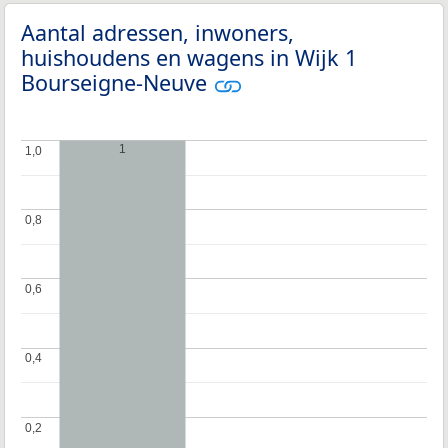
Aantal adressen, inwoners,
huishoudens en wagens in Wijk 1
Bourseigne-Neuve
1
1,0
1,0
0,8
0,8
0,6
0,6
0,4
0,4
0,2
0,2