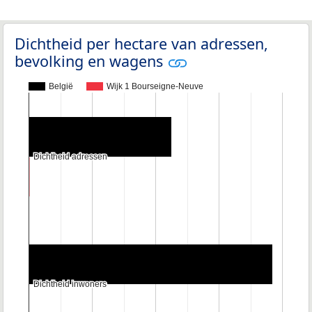
Dichtheid per hectare van adressen,
bevolking en wagens
België
Wijk 1 Bourseigne-Neuve
Dichtheid adressen
Dichtheid adressen
Dichtheid inwoners
Dichtheid inwoners