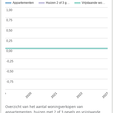
Appartementen
Huizen 2 of 3 g…
Vrijstaande wo…
1,00
1,00
0,75
0,75
0,50
0,50
0,25
0,25
0,00
0,00
-0,25
-0,25
-0,50
-0,50
-0,75
-0,75
2019
2020
2021
2022
2023
Overzicht van het aantal woningverkopen van
appartementen, huizen met 2 of 3 gevels en vrijstaande