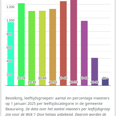
1.200
1.200
1.000
1.000
800
800
600
600
400
400
200
200
10-20
10-20
30-40
30-40
50-60
50-60
70-80
70-80
90+
90+
20-30
20-30
40-50
40-50
60-70
60-70
80-90
80-90
Bevolking, leeftijdsgroepen: aantal en percentage inwoners
op 1 januari 2025 per leeftijdscategorie in de gemeente
Beauraing.
De data over het aantal inwoners per leeftijdsgroep
zijn voor de Wijk 1 Dion helaas onbekend. Daarom worden de