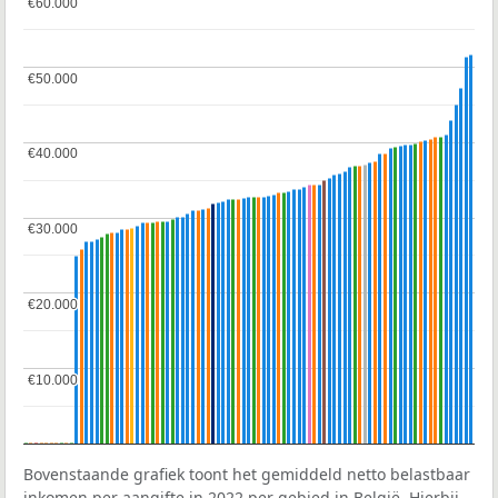
€60.000
€60.000
€50.000
€50.000
€40.000
€40.000
€30.000
€30.000
€20.000
€20.000
€10.000
€10.000
Bovenstaande grafiek toont het gemiddeld netto belastbaar
inkomen per aangifte in 2022 per gebied in België. Hierbij