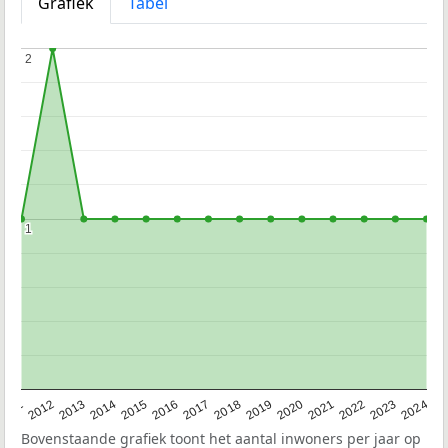
Grafiek
Tabel
2
2
1
1
2020
2013
2019
2012
2018
2011
2024
2017
2023
2016
2022
2015
2021
2014
Bovenstaande grafiek toont het aantal inwoners per jaar op