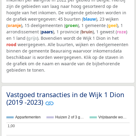
zijn de gebieden van laag naar hoog gesorteerd op de
hoogte van het inkomen. De volgende gebieden worden in
de grafiek weergegeven: 45 buurten (
blauw
), 23 wijken
(
oranje
), 15 deelgemeenten (
groen
), 1 gemeente (
geel
), 1
arrondissement (
paars
), 1 provincie (
bruin
), 1 gewest (
roze
)
en 1 land (
grijs
). Bovendien wordt de Wijk 1 Dion in het
rood
weergegeven. Alle buurten, wijken en deelgemeenten
binnen de gemeente Beauraing waarvoor inkomensdata
beschikbaar is worden weergegeven. Klik op de staven in
de grafiek om de naam en waarde van de bijbehorende
gebieden te tonen.
Vastgoed transacties in de Wijk 1 Dion
(2019 -2023)
Appartementen
Huizen 2 of 3 g…
Vrijstaande wo…
1,00
1,00