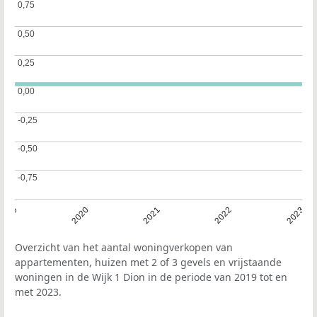
0,75
0,75
0,50
0,50
0,25
0,25
0,00
0,00
-0,25
-0,25
-0,50
-0,50
-0,75
-0,75
2019
2020
2021
2022
2023
Overzicht van het aantal woningverkopen van
appartementen, huizen met 2 of 3 gevels en vrijstaande
woningen in de Wijk 1 Dion in de periode van 2019 tot en
met 2023.