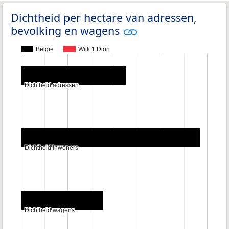
Dichtheid per hectare van adressen,
bevolking en wagens
België
Wijk 1 Dion
Dichtheid adressen
Dichtheid adressen
Dichtheid inwoners
Dichtheid inwoners
Dichtheid wagens
Dichtheid wagens