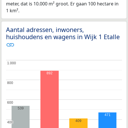
meter, dat is 10.000 m² groot. Er gaan 100 hectare in
1 km².
Aantal adressen, inwoners,
huishoudens en wagens in Wijk 1 Etalle
1.000
1.000
892
800
800
600
600
539
471
409
400
400