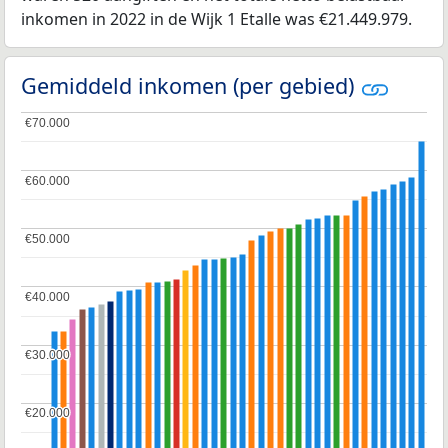
inkomen in 2022 in de Wijk 1 Etalle was €21.449.979.
Gemiddeld inkomen (per gebied)
€70.000
€70.000
€60.000
€60.000
€50.000
€50.000
€40.000
€40.000
€30.000
€30.000
€20.000
€20.000