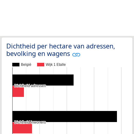
Dichtheid per hectare van adressen,
bevolking en wagens
België
Wijk 1 Etalle
Dichtheid adressen
Dichtheid adressen
Dichtheid inwoners
Dichtheid inwoners