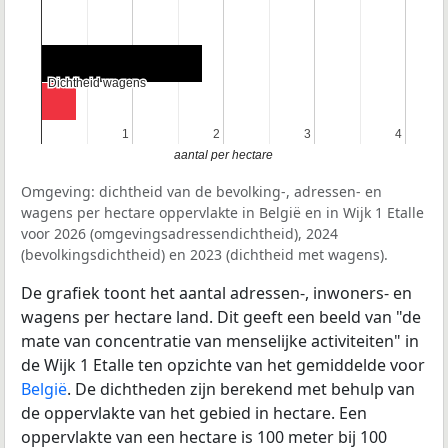
Dichtheid wagens
Dichtheid wagens
1
1
2
2
3
3
4
4
aantal per hectare
Omgeving: dichtheid van de bevolking-, adressen- en
wagens per hectare oppervlakte in België en in Wijk 1 Etalle
voor 2026 (omgevingsadressendichtheid), 2024
(bevolkingsdichtheid) en 2023 (dichtheid met wagens).
De grafiek toont het aantal adressen-, inwoners- en
wagens per hectare land. Dit geeft een beeld van "de
mate van concentratie van menselijke activiteiten" in
de Wijk 1 Etalle ten opzichte van het gemiddelde voor
België
. De dichtheden zijn berekend met behulp van
de oppervlakte van het gebied in hectare. Een
oppervlakte van een hectare is 100 meter bij 100