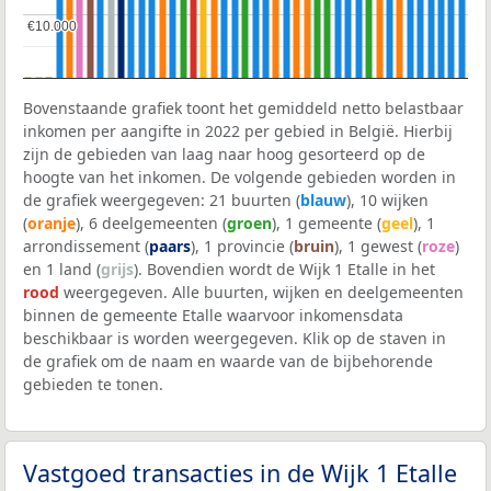
€10.000
€10.000
Bovenstaande grafiek toont het gemiddeld netto belastbaar
inkomen per aangifte in 2022 per gebied in België. Hierbij
zijn de gebieden van laag naar hoog gesorteerd op de
hoogte van het inkomen. De volgende gebieden worden in
de grafiek weergegeven: 21 buurten (
blauw
), 10 wijken
(
oranje
), 6 deelgemeenten (
groen
), 1 gemeente (
geel
), 1
arrondissement (
paars
), 1 provincie (
bruin
), 1 gewest (
roze
)
en 1 land (
grijs
). Bovendien wordt de Wijk 1 Etalle in het
rood
weergegeven. Alle buurten, wijken en deelgemeenten
binnen de gemeente Etalle waarvoor inkomensdata
beschikbaar is worden weergegeven. Klik op de staven in
de grafiek om de naam en waarde van de bijbehorende
gebieden te tonen.
Vastgoed transacties in de Wijk 1 Etalle