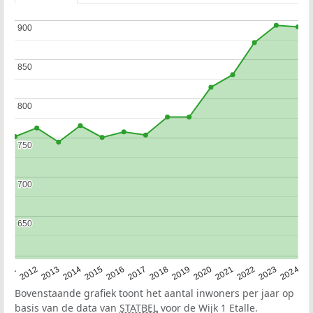
900
900
850
850
800
800
750
750
700
700
650
650
2020
2013
2019
2012
2018
2011
2024
2017
2023
2016
2022
2015
2021
2014
Bovenstaande grafiek toont het aantal inwoners per jaar op
basis van de data van
STATBEL
voor de Wijk 1 Etalle.