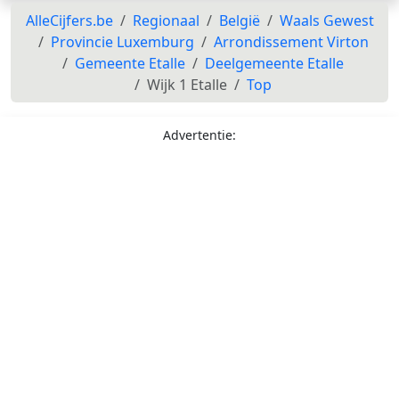
AlleCijfers.be
Regionaal
België
Waals Gewest
Provincie Luxemburg
Arrondissement Virton
Gemeente Etalle
Deelgemeente Etalle
Wijk 1 Etalle
Top
Advertentie: