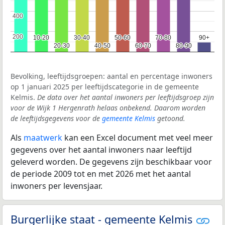
400
400
200
200
10-20
10-20
30-40
30-40
50-60
50-60
70-80
70-80
90+
90+
20-30
20-30
40-50
40-50
60-70
60-70
80-90
80-90
Bevolking, leeftijdsgroepen: aantal en percentage inwoners
op 1 januari 2025 per leeftijdscategorie in de gemeente
Kelmis.
De data over het aantal inwoners per leeftijdsgroep zijn
voor de Wijk 1 Hergenrath helaas onbekend. Daarom worden
de leeftijdsgegevens voor de
gemeente Kelmis
getoond.
Als
maatwerk
kan een Excel document met veel meer
gegevens over het aantal inwoners naar leeftijd
geleverd worden. De gegevens zijn beschikbaar voor
de periode 2009 tot en met 2026 met het aantal
inwoners per levensjaar.
Burgerlijke staat - gemeente Kelmis