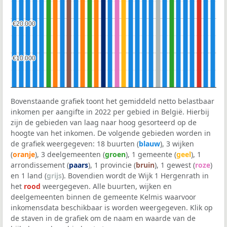
€20.000
€20.000
€10.000
€10.000
Bovenstaande grafiek toont het gemiddeld netto belastbaar
inkomen per aangifte in 2022 per gebied in België. Hierbij
zijn de gebieden van laag naar hoog gesorteerd op de
hoogte van het inkomen. De volgende gebieden worden in
de grafiek weergegeven: 18 buurten (
blauw
), 3 wijken
(
oranje
), 3 deelgemeenten (
groen
), 1 gemeente (
geel
), 1
arrondissement (
paars
), 1 provincie (
bruin
), 1 gewest (
roze
)
en 1 land (
grijs
). Bovendien wordt de Wijk 1 Hergenrath in
het
rood
weergegeven. Alle buurten, wijken en
deelgemeenten binnen de gemeente Kelmis waarvoor
inkomensdata beschikbaar is worden weergegeven. Klik op
de staven in de grafiek om de naam en waarde van de