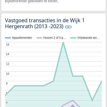
bijbehorende gebieden te tonen.
Vastgoed transacties in de Wijk 1
Hergenrath (2013 -2023)
Appartementen
Huizen 2 of 3 g…
Vrijstaande wo…
16
16
14
14
12
12
10
10
8
8
6
6
4
4