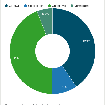
Gehuwd
Gescheiden
Ongehuwd
Verweduwd
5,9%
40,6%
44%
9,5%