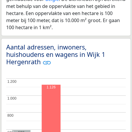
met behulp van de oppervlakte van het gebied in
hectare. Een oppervlakte van een hectare is 100
meter bij 100 meter, dat is 10.000 m² groot. Er gaan
100 hectare in 1 km².
Aantal adressen, inwoners,
huishoudens en wagens in Wijk 1
Hergenrath
1.200
1.200
1.126
1.000
1.000
800
800