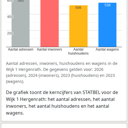
600
600
593
538
506
400
400
200
200
Aantal adressen
Aantal inwoners
Aantal
Aantal wagens
huishoudens
Aantal adressen, inwoners, huishoudens en wagens in de
Wijk 1 Hergenrath. De gegevens gelden voor: 2026
(adressen), 2024 (inwoners), 2023 (huishoudens) en 2023
(wagens).
De grafiek toont de kerncijfers van STATBEL voor de
Wijk 1 Hergenrath: het aantal adressen, het aantal
inwoners, het aantal huishoudens en het aantal
wagens.