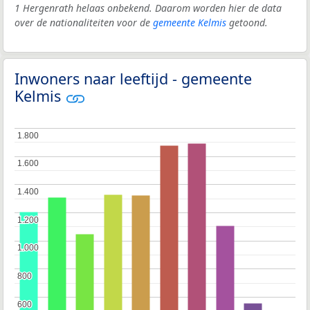
1 Hergenrath helaas onbekend. Daarom worden hier de data
over de nationaliteiten voor de
gemeente Kelmis
getoond.
Inwoners naar leeftijd - gemeente
Kelmis
1.800
1.800
1.600
1.600
1.400
1.400
1.200
1.200
1.000
1.000
800
800
600
600