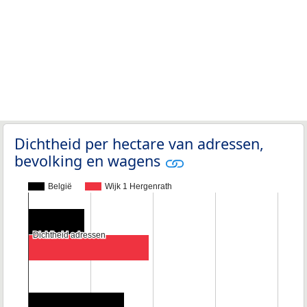
Dichtheid per hectare van adressen,
bevolking en wagens
België
Wijk 1 Hergenrath
Dichtheid adressen
Dichtheid adressen