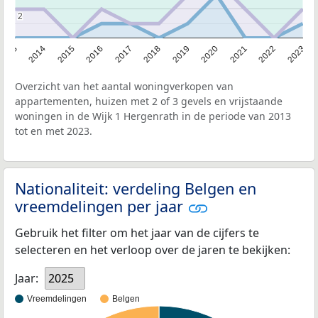
2
2
2013
2014
2015
2016
2017
2018
2019
2020
2021
2022
2023
Overzicht van het aantal woningverkopen van
appartementen, huizen met 2 of 3 gevels en vrijstaande
woningen in de Wijk 1 Hergenrath in de periode van 2013
tot en met 2023.
Nationaliteit: verdeling Belgen en
vreemdelingen per jaar
Gebruik het filter om het jaar van de cijfers te
selecteren en het verloop over de jaren te bekijken:
Jaar:
2025
Vreemdelingen
Belgen