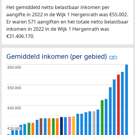
Het gemiddeld netto belastbaar inkomen per
aangifte in 2022 in de Wijk 1 Hergenrath was €55.002.
Er waren 571 aangiften en het totale netto belastbaar
inkomen in 2022 in de Wijk 1 Hergenrath was
€31.406.170.
Gemiddeld inkomen (per gebied)
€60.000
€60.000
€50.000
€50.000
€40.000
€40.000
€30.000
€30.000