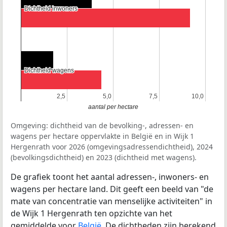
Dichtheid inwoners
Dichtheid inwoners
Dichtheid wagens
Dichtheid wagens
2,5
2,5
5,0
5,0
7,5
7,5
10,0
10,0
aantal per hectare
Omgeving: dichtheid van de bevolking-, adressen- en
wagens per hectare oppervlakte in België en in Wijk 1
Hergenrath voor 2026 (omgevingsadressendichtheid), 2024
(bevolkingsdichtheid) en 2023 (dichtheid met wagens).
De grafiek toont het aantal adressen-, inwoners- en
wagens per hectare land. Dit geeft een beeld van "de
mate van concentratie van menselijke activiteiten" in
de Wijk 1 Hergenrath ten opzichte van het
gemiddelde voor
België
. De dichtheden zijn berekend