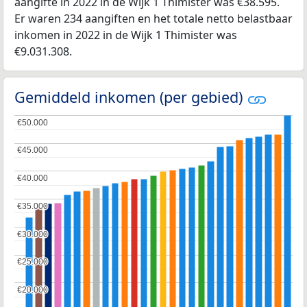
aangifte in 2022 in de Wijk 1 Thimister was €38.595.
Er waren 234 aangiften en het totale netto belastbaar
inkomen in 2022 in de Wijk 1 Thimister was
€9.031.308.
Gemiddeld inkomen (per gebied)
€50.000
€50.000
€45.000
€45.000
€40.000
€40.000
€35.000
€35.000
€30.000
€30.000
€25.000
€25.000
€20.000
€20.000