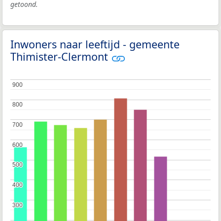
getoond.
Inwoners naar leeftijd - gemeente
Thimister-Clermont
900
900
800
800
700
700
600
600
500
500
400
400
300
300