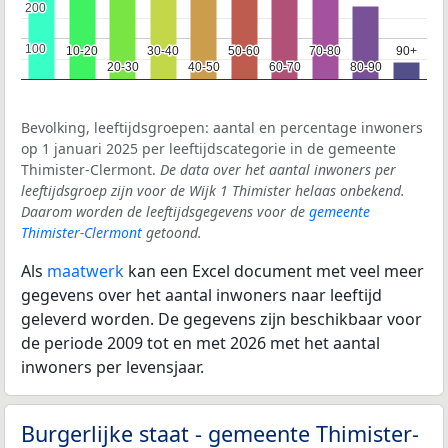
200
200
100
100
10-20
10-20
30-40
30-40
50-60
50-60
70-80
70-80
90+
90+
20-30
20-30
40-50
40-50
60-70
60-70
80-90
80-90
Bevolking, leeftijdsgroepen: aantal en percentage inwoners
op 1 januari 2025 per leeftijdscategorie in de gemeente
Thimister-Clermont.
De data over het aantal inwoners per
leeftijdsgroep zijn voor de Wijk 1 Thimister helaas onbekend.
Daarom worden de leeftijdsgegevens voor de
gemeente
Thimister-Clermont
getoond.
Als
maatwerk
kan een Excel document met veel meer
gegevens over het aantal inwoners naar leeftijd
geleverd worden. De gegevens zijn beschikbaar voor
de periode 2009 tot en met 2026 met het aantal
inwoners per levensjaar.
Burgerlijke staat - gemeente Thimister-