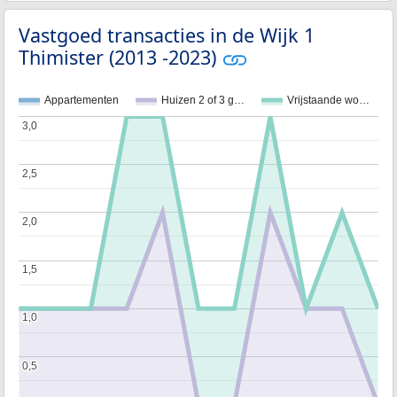
Vastgoed transacties in de Wijk 1
Thimister (2013 -2023)
Appartementen
Huizen 2 of 3 g…
Vrijstaande wo…
3,0
3,0
2,5
2,5
2,0
2,0
1,5
1,5
1,0
1,0
0,5
0,5