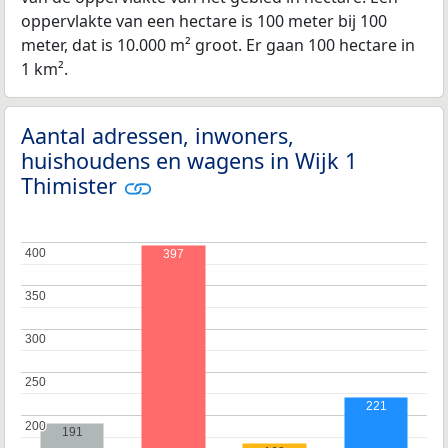
oppervlakte van een hectare is 100 meter bij 100
meter, dat is 10.000 m² groot. Er gaan 100 hectare in
1 km².
Aantal adressen, inwoners,
huishoudens en wagens in Wijk 1
Thimister
400
400
397
350
350
300
300
250
250
221
200
200
191