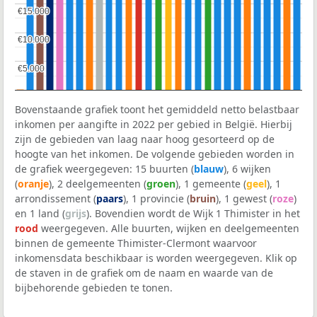
€15.000
€15.000
€10.000
€10.000
€5.000
€5.000
Bovenstaande grafiek toont het gemiddeld netto belastbaar
inkomen per aangifte in 2022 per gebied in België. Hierbij
zijn de gebieden van laag naar hoog gesorteerd op de
hoogte van het inkomen. De volgende gebieden worden in
de grafiek weergegeven: 15 buurten (
blauw
), 6 wijken
(
oranje
), 2 deelgemeenten (
groen
), 1 gemeente (
geel
), 1
arrondissement (
paars
), 1 provincie (
bruin
), 1 gewest (
roze
)
en 1 land (
grijs
). Bovendien wordt de Wijk 1 Thimister in het
rood
weergegeven. Alle buurten, wijken en deelgemeenten
binnen de gemeente Thimister-Clermont waarvoor
inkomensdata beschikbaar is worden weergegeven. Klik op
de staven in de grafiek om de naam en waarde van de
bijbehorende gebieden te tonen.