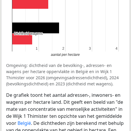
Dichtheid wagens
Dichtheid wagens
1
1
2
2
3
3
4
4
aantal per hectare
Omgeving: dichtheid van de bevolking-, adressen- en
wagens per hectare oppervlakte in België en in Wijk 1
Thimister voor 2026 (omgevingsadressendichtheid), 2024
(bevolkingsdichtheid) en 2023 (dichtheid met wagens).
De grafiek toont het aantal adressen-, inwoners- en
wagens per hectare land. Dit geeft een beeld van "de
mate van concentratie van menselijke activiteiten" in
de Wijk 1 Thimister ten opzichte van het gemiddelde
voor
België
. De dichtheden zijn berekend met behulp
van de oppervlakte van het gebied in hectare. Een