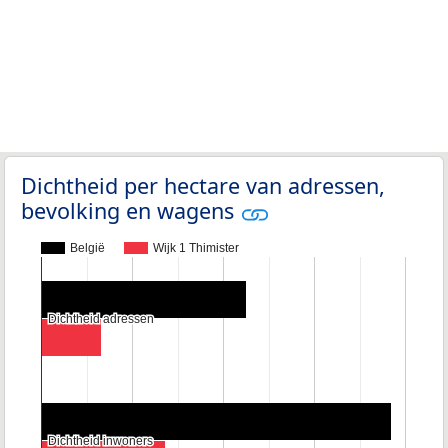
Dichtheid per hectare van adressen,
bevolking en wagens
België
Wijk 1 Thimister
Dichtheid adressen
Dichtheid adressen
Dichtheid inwoners
Dichtheid inwoners