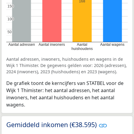
168
150
150
100
100
50
50
Aantal adressen
Aantal inwoners
Aantal
Aantal wagens
huishoudens
Aantal adressen, inwoners, huishoudens en wagens in de
Wijk 1 Thimister. De gegevens gelden voor: 2026 (adressen),
2024 (inwoners), 2023 (huishoudens) en 2023 (wagens).
De grafiek toont de kerncijfers van STATBEL voor de
Wijk 1 Thimister: het aantal adressen, het aantal
inwoners, het aantal huishoudens en het aantal
wagens.
Gemiddeld inkomen (€38.595)