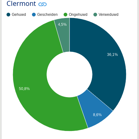
Clermont
Gehuwd
Gescheiden
Ongehuwd
Verweduwd
4,5%
36,1%
50,8%
8,6%