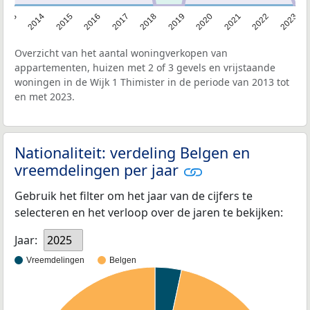
2013
2014
2015
2016
2017
2018
2019
2020
2021
2022
2023
Overzicht van het aantal woningverkopen van
appartementen, huizen met 2 of 3 gevels en vrijstaande
woningen in de Wijk 1 Thimister in de periode van 2013 tot
en met 2023.
Nationaliteit: verdeling Belgen en
vreemdelingen per jaar
Gebruik het filter om het jaar van de cijfers te
selecteren en het verloop over de jaren te bekijken:
Jaar:
2025
Vreemdelingen
Belgen