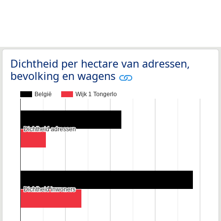
Dichtheid per hectare van adressen,
bevolking en wagens
België
Wijk 1 Tongerlo
Dichtheid adressen
Dichtheid adressen
Dichtheid inwoners
Dichtheid inwoners