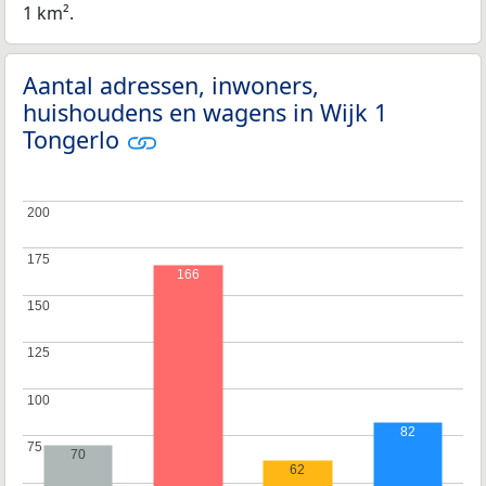
1 km².
Aantal adressen, inwoners,
huishoudens en wagens in Wijk 1
Tongerlo
200
200
175
175
166
150
150
125
125
100
100
82
75
75
70
62