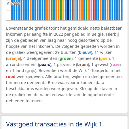
€10.000
€10.000
Bovenstaande grafiek toont het gemiddeld netto belastbaar
inkomen per aangifte in 2022 per gebied in België. Hierbij
zijn de gebieden van laag naar hoog gesorteerd op de
hoogte van het inkomen. De volgende gebieden worden in
de grafiek weergegeven: 29 buurten (
blauw
), 11 wijken
(
oranje
), 4 deelgemeenten (
groen
), 1 gemeente (
geel
), 1
arrondissement (
paars
), 1 provincie (
bruin
), 1 gewest (
roze
)
en 1 land (
grijs
). Bovendien wordt de Wijk 1 Tongerlo in het
rood
weergegeven. Alle buurten, wijken en deelgemeenten
binnen de gemeente Bree waarvoor inkomensdata
beschikbaar is worden weergegeven. Klik op de staven in
de grafiek om de naam en waarde van de bijbehorende
gebieden te tonen.
Vastgoed transacties in de Wijk 1