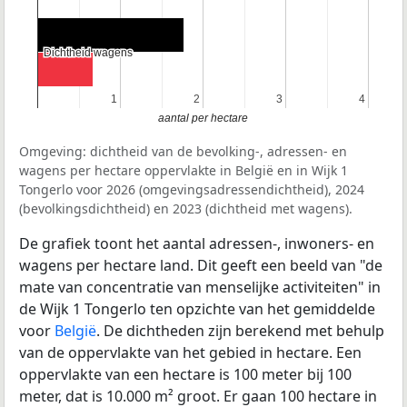
Dichtheid wagens
Dichtheid wagens
1
1
2
2
3
3
4
4
aantal per hectare
Omgeving: dichtheid van de bevolking-, adressen- en
wagens per hectare oppervlakte in België en in Wijk 1
Tongerlo voor 2026 (omgevingsadressendichtheid), 2024
(bevolkingsdichtheid) en 2023 (dichtheid met wagens).
De grafiek toont het aantal adressen-, inwoners- en
wagens per hectare land. Dit geeft een beeld van "de
mate van concentratie van menselijke activiteiten" in
de Wijk 1 Tongerlo ten opzichte van het gemiddelde
voor
België
. De dichtheden zijn berekend met behulp
van de oppervlakte van het gebied in hectare. Een
oppervlakte van een hectare is 100 meter bij 100
meter, dat is 10.000 m² groot. Er gaan 100 hectare in