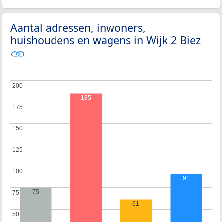
Aantal adressen, inwoners,
huishoudens en wagens in Wijk 2 Biez
200
200
185
175
175
150
150
125
125
100
100
91
75
75
75
61
50
50