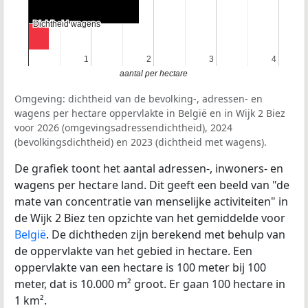
Dichtheid wagens
Dichtheid wagens
1
1
2
2
3
3
4
4
aantal per hectare
Omgeving: dichtheid van de bevolking-, adressen- en
wagens per hectare oppervlakte in België en in Wijk 2 Biez
voor 2026 (omgevingsadressendichtheid), 2024
(bevolkingsdichtheid) en 2023 (dichtheid met wagens).
De grafiek toont het aantal adressen-, inwoners- en
wagens per hectare land. Dit geeft een beeld van "de
mate van concentratie van menselijke activiteiten" in
de Wijk 2 Biez ten opzichte van het gemiddelde voor
België
. De dichtheden zijn berekend met behulp van
de oppervlakte van het gebied in hectare. Een
oppervlakte van een hectare is 100 meter bij 100
meter, dat is 10.000 m² groot. Er gaan 100 hectare in
1 km².