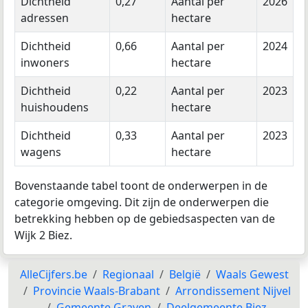
Dichtheid
0,27
Aantal per
2026
adressen
hectare
Dichtheid
0,66
Aantal per
2024
inwoners
hectare
Dichtheid
0,22
Aantal per
2023
huishoudens
hectare
Dichtheid
0,33
Aantal per
2023
wagens
hectare
Bovenstaande tabel toont de onderwerpen in de
categorie omgeving. Dit zijn de onderwerpen die
betrekking hebben op de gebiedsaspecten van de
Wijk 2 Biez.
AlleCijfers.be
Regionaal
België
Waals Gewest
Provincie Waals-Brabant
Arrondissement Nijvel
Gemeente Graven
Deelgemeente Biez