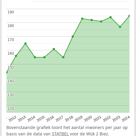
190
190
180
180
170
170
160
160
150
150
140
140
130
130
120
120
2020
2013
2019
2012
2018
2011
2024
2017
2023
2016
2022
2015
2021
2014
Bovenstaande grafiek toont het aantal inwoners per jaar op
basis van de data van
STATBEL
voor de Wijk 2 Biez.