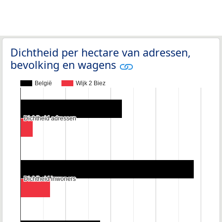
Dichtheid per hectare van adressen,
bevolking en wagens
België
Wijk 2 Biez
Dichtheid adressen
Dichtheid adressen
Dichtheid inwoners
Dichtheid inwoners