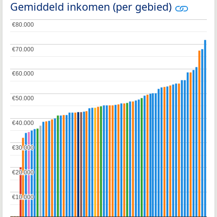
Gemiddeld inkomen (per gebied)
€80.000
€80.000
€70.000
€70.000
€60.000
€60.000
€50.000
€50.000
€40.000
€40.000
€30.000
€30.000
€20.000
€20.000
€10.000
€10.000