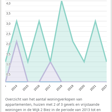
4,0
4,0
3,5
3,5
3,0
3,0
2,5
2,5
2,0
2,0
1,5
1,5
1,0
1,0
0,5
0,5
2013
2014
2015
2016
2017
2018
2019
2020
2021
2023
Overzicht van het aantal woningverkopen van
appartementen, huizen met 2 of 3 gevels en vrijstaande
woningen in de Wijk 2 Biez in de periode van 2013 tot en