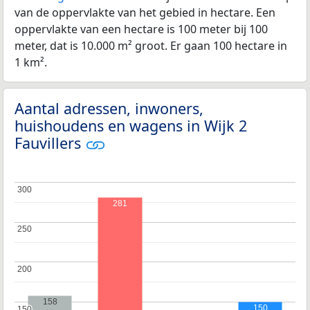
van de oppervlakte van het gebied in hectare. Een
oppervlakte van een hectare is 100 meter bij 100
meter, dat is 10.000 m² groot. Er gaan 100 hectare in
1 km².
Aantal adressen, inwoners,
huishoudens en wagens in Wijk 2
Fauvillers
300
300
281
250
250
200
200
158
150
150
150