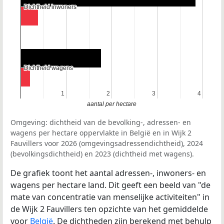
Dichtheid inwoners
Dichtheid inwoners
Dichtheid wagens
Dichtheid wagens
1
1
2
2
3
3
4
4
aantal per hectare
Omgeving: dichtheid van de bevolking-, adressen- en
wagens per hectare oppervlakte in België en in Wijk 2
Fauvillers voor 2026 (omgevingsadressendichtheid), 2024
(bevolkingsdichtheid) en 2023 (dichtheid met wagens).
De grafiek toont het aantal adressen-, inwoners- en
wagens per hectare land. Dit geeft een beeld van "de
mate van concentratie van menselijke activiteiten" in
de Wijk 2 Fauvillers ten opzichte van het gemiddelde
voor
België
. De dichtheden zijn berekend met behulp