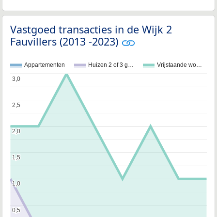
Vastgoed transacties in de Wijk 2
Fauvillers (2013 -2023)
Appartementen
Huizen 2 of 3 g…
Vrijstaande wo…
3,0
3,0
2,5
2,5
2,0
2,0
1,5
1,5
1,0
1,0
0,5
0,5