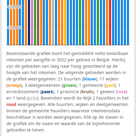
€20.000
€20.000
€10.000
€10.000
Bovenstaande grafiek toont het gemiddeld netto belastbaar
inkomen per aangifte in 2022 per gebied in België. Hierbij
zijn de gebieden van laag naar hoog gesorteerd op de
hoogte van het inkomen. De volgende gebieden worden in
de grafiek weergegeven: 21 buurten (
blauw
), 11 wijken
(
oranje
), 3 deelgemeenten (
groen
), 1 gemeente (
geel
), 1
arrondissement (
paars
), 1 provincie (
bruin
), 1 gewest (
roze
)
en 1 land (
grijs
). Bovendien wordt de Wijk 2 Fauvillers in het
rood
weergegeven. Alle buurten, wijken en deelgemeenten
binnen de gemeente Fauvillers waarvoor inkomensdata
beschikbaar is worden weergegeven. Klik op de staven in
de grafiek om de naam en waarde van de bijbehorende
gebieden te tonen.