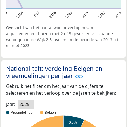
2013
2023
2022
2021
2020
2018
2017
2014
Overzicht van het aantal woningverkopen van
appartementen, huizen met 2 of 3 gevels en vrijstaande
woningen in de Wijk 2 Fauvillers in de periode van 2013 tot
en met 2023.
Nationaliteit: verdeling Belgen en
vreemdelingen per jaar
Gebruik het filter om het jaar van de cijfers te
selecteren en het verloop over de jaren te bekijken:
Jaar:
2025
Vreemdelingen
Belgen
6,5%