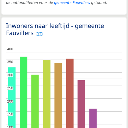
de nationaliteiten voor de
gemeente Fauvillers
getoond.
Inwoners naar leeftijd - gemeente
Fauvillers
400
400
350
350
300
300
250
250
200
200
150
150
100
100