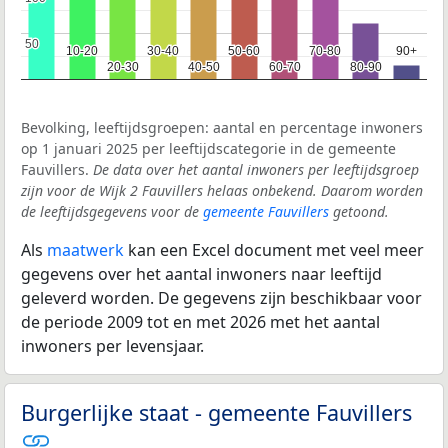
50
50
10-20
10-20
30-40
30-40
50-60
50-60
70-80
70-80
90+
90+
20-30
20-30
40-50
40-50
60-70
60-70
80-90
80-90
Bevolking, leeftijdsgroepen: aantal en percentage inwoners
op 1 januari 2025 per leeftijdscategorie in de gemeente
Fauvillers.
De data over het aantal inwoners per leeftijdsgroep
zijn voor de Wijk 2 Fauvillers helaas onbekend. Daarom worden
de leeftijdsgegevens voor de
gemeente Fauvillers
getoond.
Als
maatwerk
kan een Excel document met veel meer
gegevens over het aantal inwoners naar leeftijd
geleverd worden. De gegevens zijn beschikbaar voor
de periode 2009 tot en met 2026 met het aantal
inwoners per levensjaar.
Burgerlijke staat - gemeente Fauvillers