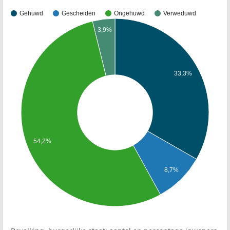
Gehuwd
Gescheiden
Ongehuwd
Verweduwd
3,9%
33,3%
54,2%
8,7%