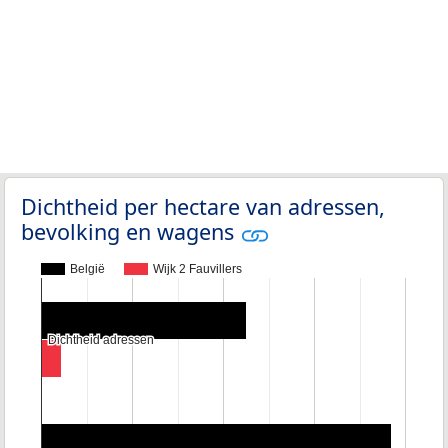
Dichtheid per hectare van adressen,
bevolking en wagens
België
Wijk 2 Fauvillers
Dichtheid adressen
Dichtheid adressen