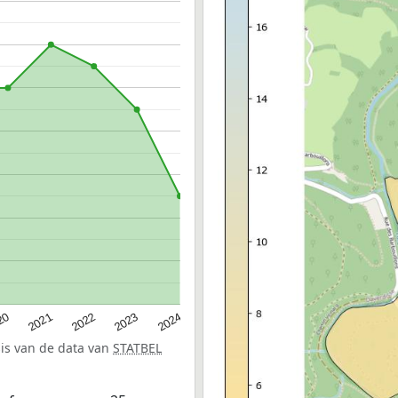
20
2022
2024
2021
2023
sis van de data van
STATBEL