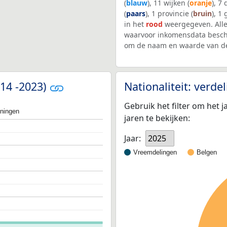
(
blauw
), 11 wijken (
oranje
), 7
(
paars
), 1 provincie (
bruin
), 1
in het
rood
weergegeven. Alle
waarvoor inkomensdata beschi
om de naam en waarde van de
014 -2023)
Nationaliteit: verd
Gebruik het filter om het j
oningen
jaren te bekijken:
Jaar:
2025
Vreemdelingen
Belgen