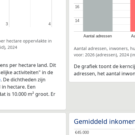
16
16
14
14
3
3
4
4
Aantal adressen
Aa
er hectare oppervlakte in
id), 2024
Aantal adressen, inwoners, h
voor: 2026 (adressen), 2024 (
ens per hectare land. Dit
De grafiek toont de kernci
ijke activiteiten" in de
adressen, het aantal inwo
ë
. De dichtheden zijn
in hectare. Een
at is 10.000 m² groot. Er
Gemiddeld inkomen
€45.000
€45.000