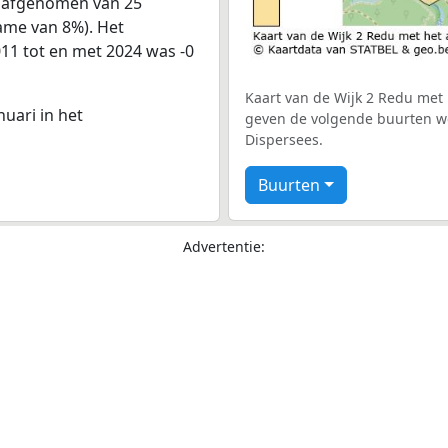
s afgenomen van 25
name van 8%). Het
011 tot en met 2024 was -0
Kaart van de Wijk 2 Redu met h
nuari in het
geven de volgende buurten wee
Dispersees.
Buurten
Advertentie: