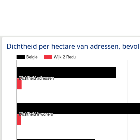
Dichtheid per hectare van adressen, bev
België
Wijk 2 Redu
Dichtheid adressen
Dichtheid adressen
Dichtheid inwoners
Dichtheid inwoners