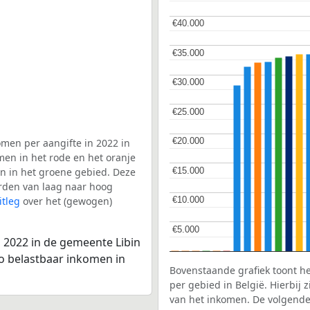
€40.000
€40.000
€35.000
€35.000
€30.000
€30.000
€25.000
€25.000
€20.000
€20.000
men per aangifte in 2022 in
men in het rode en het oranje
€15.000
€15.000
en in het groene gebied. Deze
aarden van laag naar hoog
itleg
over het (gewogen)
€10.000
€10.000
€5.000
€5.000
 2022 in de gemeente Libin
to belastbaar inkomen in
Bovenstaande grafiek toont h
per gebied in België. Hierbij
van het inkomen. De volgende