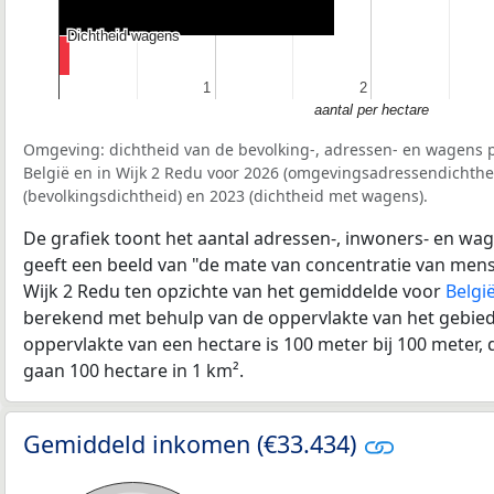
Dichtheid wagens
Dichtheid wagens
1
1
2
2
aantal per hectare
Omgeving: dichtheid van de bevolking-, adressen- en wagens p
België en in Wijk 2 Redu voor 2026 (omgevingsadressendichthe
(bevolkingsdichtheid) en 2023 (dichtheid met wagens).
De grafiek toont het aantal adressen-, inwoners- en wag
geeft een beeld van "de mate van concentratie van mensel
Wijk 2 Redu ten opzichte van het gemiddelde voor
Belgi
berekend met behulp van de oppervlakte van het gebied 
oppervlakte van een hectare is 100 meter bij 100 meter, d
gaan 100 hectare in 1 km².
Gemiddeld inkomen (€33.434)