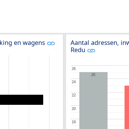
olking en wagens
Aantal adressen, in
Redu
26
26
25
24
24
22
22
20
20
18
18