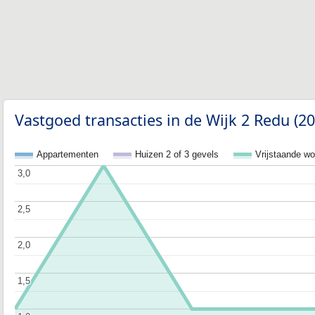
Vastgoed transacties in de Wijk 2 Redu (2
Appartementen
Huizen 2 of 3 gevels
Vrijstaande w
3,0
3,0
2,5
2,5
2,0
2,0
1,5
1,5