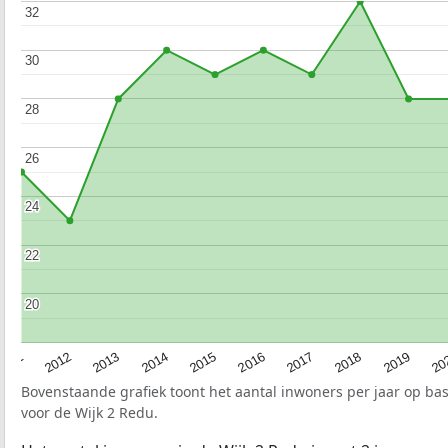
32
32
30
30
28
28
26
26
24
24
22
22
20
20
2015
20
2012
2017
2014
2019
2011
2016
2013
2018
Bovenstaande grafiek toont het aantal inwoners per jaar op ba
voor de Wijk 2 Redu.