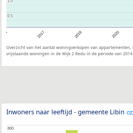
1,0
1,0
0,5
0,5
2017
2018
2020
2014
Overzicht van het aantal woningverkopen van appartementen, h
vrijstaande woningen in de Wijk 2 Redu in de periode van 2014
Inwoners naar leeftijd - gemeente Libin
800
800