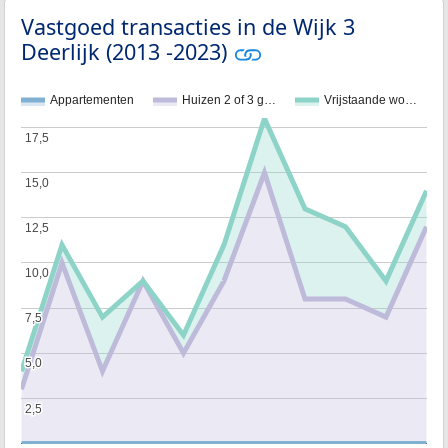
Vastgoed transacties in de Wijk 3
Deerlijk (2013 -2023)
Appartementen
Huizen 2 of 3 g…
Vrijstaande wo…
17,5
17,5
15,0
15,0
12,5
12,5
10,0
10,0
7,5
7,5
5,0
5,0
2,5
2,5