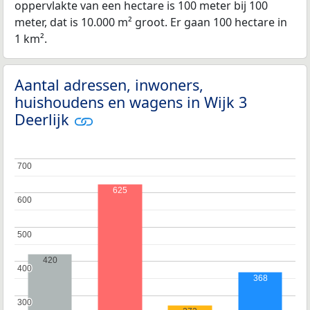
oppervlakte van een hectare is 100 meter bij 100
meter, dat is 10.000 m² groot. Er gaan 100 hectare in
1 km².
Aantal adressen, inwoners,
huishoudens en wagens in Wijk 3
Deerlijk
700
700
625
600
600
500
500
420
400
400
368
300
300