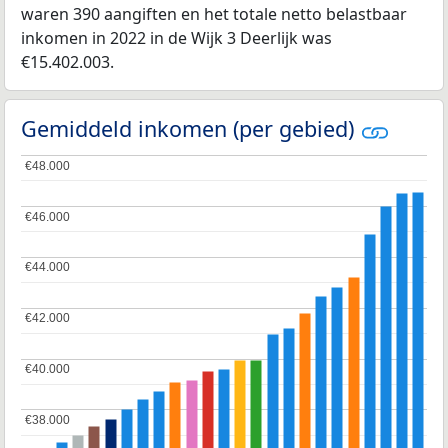
waren 390 aangiften en het totale netto belastbaar
inkomen in 2022 in de Wijk 3 Deerlijk was
€15.402.003.
Gemiddeld inkomen (per gebied)
€48.000
€48.000
€46.000
€46.000
€44.000
€44.000
€42.000
€42.000
€40.000
€40.000
€38.000
€38.000