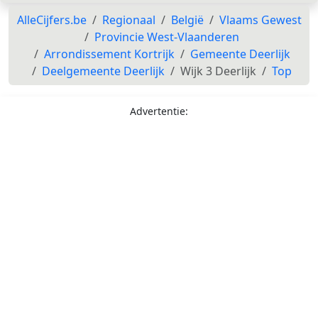
AlleCijfers.be
Regionaal
België
Vlaams Gewest
Provincie West-Vlaanderen
Arrondissement Kortrijk
Gemeente Deerlijk
Deelgemeente Deerlijk
Wijk 3 Deerlijk
Top
Advertentie: