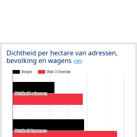
Dichtheid per hectare van adressen,
bevolking en wagens
België
Wijk 3 Deerlijk
Dichtheid adressen
Dichtheid adressen
Dichtheid inwoners
Dichtheid inwoners