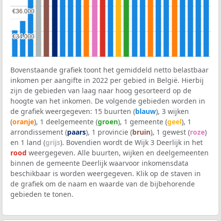
€36.000
€36.000
€34.000
€34.000
Bovenstaande grafiek toont het gemiddeld netto belastbaar
inkomen per aangifte in 2022 per gebied in België. Hierbij
zijn de gebieden van laag naar hoog gesorteerd op de
hoogte van het inkomen. De volgende gebieden worden in
de grafiek weergegeven: 15 buurten (
blauw
), 3 wijken
(
oranje
), 1 deelgemeente (
groen
), 1 gemeente (
geel
), 1
arrondissement (
paars
), 1 provincie (
bruin
), 1 gewest (
roze
)
en 1 land (
grijs
). Bovendien wordt de Wijk 3 Deerlijk in het
rood
weergegeven. Alle buurten, wijken en deelgemeenten
binnen de gemeente Deerlijk waarvoor inkomensdata
beschikbaar is worden weergegeven. Klik op de staven in
de grafiek om de naam en waarde van de bijbehorende
gebieden te tonen.