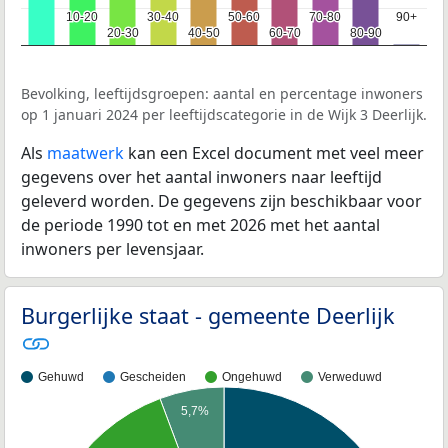
10-20
10-20
30-40
30-40
50-60
50-60
70-80
70-80
90+
90+
20-30
20-30
40-50
40-50
60-70
60-70
80-90
80-90
Bevolking, leeftijdsgroepen: aantal en percentage inwoners
op 1 januari 2024 per leeftijdscategorie in de Wijk 3 Deerlijk.
Als
maatwerk
kan een Excel document met veel meer
gegevens over het aantal inwoners naar leeftijd
geleverd worden. De gegevens zijn beschikbaar voor
de periode 1990 tot en met 2026 met het aantal
inwoners per levensjaar.
Burgerlijke staat - gemeente Deerlijk
Gehuwd
Gescheiden
Ongehuwd
Verweduwd
5,7%