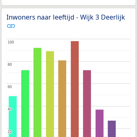
Inwoners naar leeftijd - Wijk 3 Deerlijk
100
100
80
80
60
60
40
40
20
20