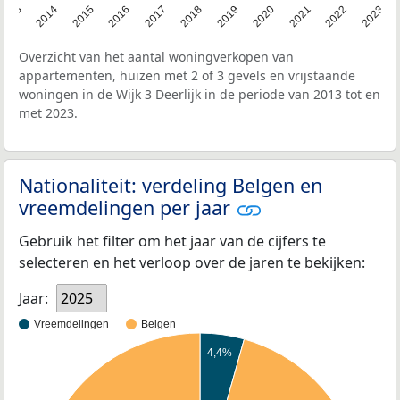
2013
2014
2015
2016
2017
2018
2019
2020
2021
2022
2023
Overzicht van het aantal woningverkopen van
appartementen, huizen met 2 of 3 gevels en vrijstaande
woningen in de Wijk 3 Deerlijk in de periode van 2013 tot en
met 2023.
Nationaliteit: verdeling Belgen en
vreemdelingen per jaar
Gebruik het filter om het jaar van de cijfers te
selecteren en het verloop over de jaren te bekijken:
Jaar:
2025
Vreemdelingen
Belgen
4,4%