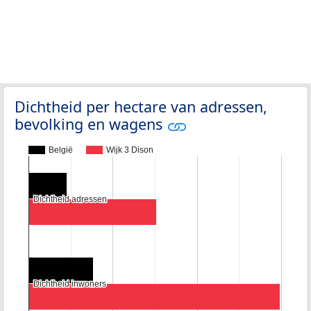
Dichtheid per hectare van adressen,
bevolking en wagens
België
Wijk 3 Dison
Dichtheid adressen
Dichtheid adressen
Dichtheid inwoners
Dichtheid inwoners