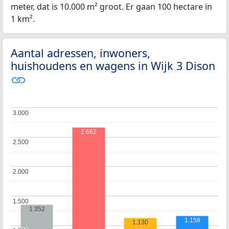
meter, dat is 10.000 m² groot. Er gaan 100 hectare in
1 km².
Aantal adressen, inwoners,
huishoudens en wagens in Wijk 3 Dison
3.000
3.000
2.662
2.500
2.500
2.000
2.000
1.500
1.500
1.352
1.158
1.130