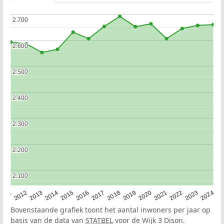
2.700
2.700
2.600
2.600
2.500
2.500
2.400
2.400
2.300
2.300
2.200
2.200
2.100
2.100
2020
2013
2019
2012
2018
2011
2024
2017
2023
2016
2022
2015
2021
2014
Bovenstaande grafiek toont het aantal inwoners per jaar op
basis van de data van
STATBEL
voor de Wijk 3 Dison.