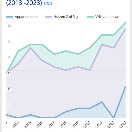
(2013 -2023)
Appartementen
Huizen 2 of 3 g…
Vrijstaande wo…
30
30
25
25
20
20
15
15
10
10
5
5
2013
2014
2015
2016
2017
2018
2019
2020
2021
2022
2023