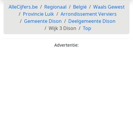
AlleCijfers.be
Regionaal
België
Waals Gewest
Provincie Luik
Arrondissement Verviers
Gemeente Dison
Deelgemeente Dison
Wijk 3 Dison
Top
Advertentie: