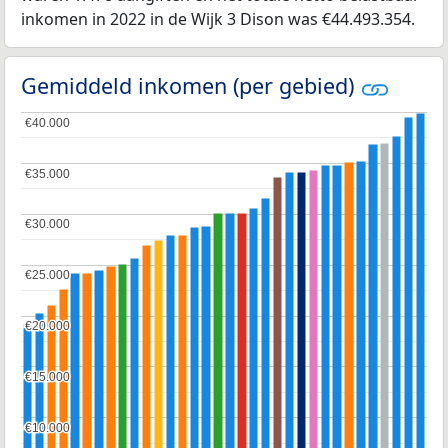
inkomen in 2022 in de Wijk 3 Dison was €44.493.354.
Gemiddeld inkomen (per gebied)
€40.000
€40.000
€35.000
€35.000
€30.000
€30.000
€25.000
€25.000
€20.000
€20.000
€15.000
€15.000
€10.000
€10.000