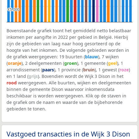
€5.000
€5.000
Bovenstaande grafiek toont het gemiddeld netto belastbaar
inkomen per aangifte in 2022 per gebied in België. Hierbij
zijn de gebieden van laag naar hoog gesorteerd op de
hoogte van het inkomen. De volgende gebieden worden in
de grafiek weergegeven: 19 buurten (
blauw
), 7 wijken
(
oranje
), 2 deelgemeenten (
groen
), 1 gemeente (
geel
), 1
arrondissement (
paars
), 1 provincie (
bruin
), 1 gewest (
roze
)
en 1 land (
grijs
). Bovendien wordt de Wijk 3 Dison in het
rood
weergegeven. Alle buurten, wijken en deelgemeenten
binnen de gemeente Dison waarvoor inkomensdata
beschikbaar is worden weergegeven. Klik op de staven in
de grafiek om de naam en waarde van de bijbehorende
gebieden te tonen.
Vastgoed transacties in de Wijk 3 Dison