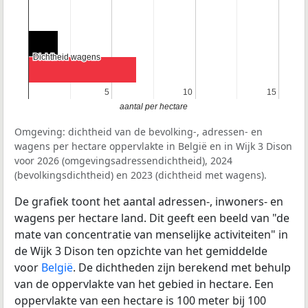
Dichtheid wagens
Dichtheid wagens
5
5
10
10
15
15
aantal per hectare
Omgeving: dichtheid van de bevolking-, adressen- en
wagens per hectare oppervlakte in België en in Wijk 3 Dison
voor 2026 (omgevingsadressendichtheid), 2024
(bevolkingsdichtheid) en 2023 (dichtheid met wagens).
De grafiek toont het aantal adressen-, inwoners- en
wagens per hectare land. Dit geeft een beeld van "de
mate van concentratie van menselijke activiteiten" in
de Wijk 3 Dison ten opzichte van het gemiddelde
voor
België
. De dichtheden zijn berekend met behulp
van de oppervlakte van het gebied in hectare. Een
oppervlakte van een hectare is 100 meter bij 100