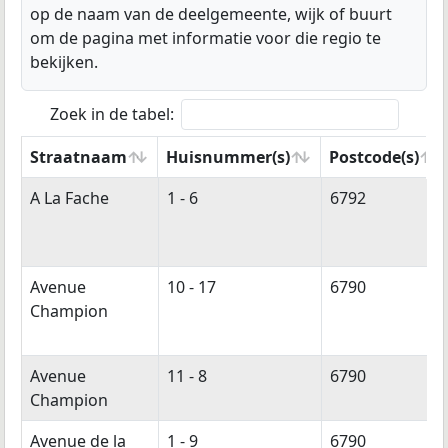
op de naam van de deelgemeente, wijk of buurt
om de pagina met informatie voor die regio te
bekijken.
Zoek in de tabel:
Straatnaam
Huisnummer(s)
Postcode(s)
Straatnaam
Huisnummer(s)
Postcode(s)
A La Fache
1 - 6
6792
Avenue
10 - 17
6790
Champion
Avenue
11 - 8
6790
Champion
Avenue de la
1 - 9
6790