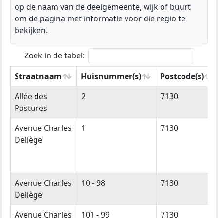
op de naam van de deelgemeente, wijk of buurt
om de pagina met informatie voor die regio te
bekijken.
Zoek in de tabel:
Straatnaam
Huisnummer(s)
Postcode(s)
Straatnaam
Huisnummer(s)
Postcode(s)
Allée des
2
7130
Pastures
Avenue Charles
1
7130
Deliège
Avenue Charles
10 - 98
7130
Deliège
Avenue Charles
101 - 99
7130