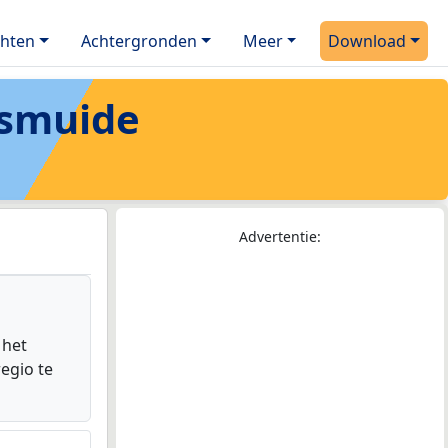
chten
Achtergronden
Meer
Download
smuide
Advertentie:
 het
egio te