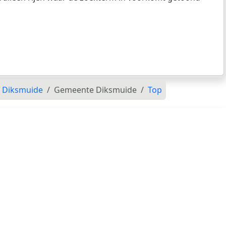
 Diksmuide
Gemeente Diksmuide
Top