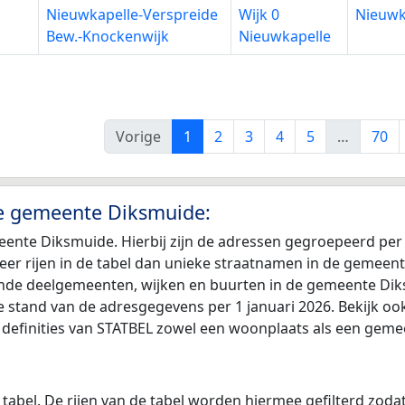
Nieuwkapelle-Verspreide
Wijk 0
Nieuwk
Bew.-Knockenwijk
Nieuwkapelle
Vorige
1
2
3
4
5
…
70
de gemeente Diksmuide:
eente Diksmuide. Hierbij zijn de adressen gegroepeerd per
n meer rijen in de tabel dan unieke straatnamen in de gemee
llende deelgemeenten, wijken en buurten in de gemeente Dik
e stand van de adresgegevens per 1 januari 2026. Bekijk oo
definities van STATBEL zowel een woonplaats als een geme
 tabel. De rijen van de tabel worden hiermee gefilterd zod