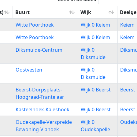
s)
Buurt
Wijk
Deelg
s)
Buurt
Wijk
Deelg
Witte Poorthoek
Wijk 0 Keiem
Keiem
Witte Poorthoek
Wijk 0 Keiem
Keiem
Diksmuide-Centrum
Wijk 0
Diksmu
Diksmuide
Oostvesten
Wijk 0
Diksmu
Diksmuide
Beerst-Dorpsplaats-
Wijk 0 Beerst
Beerst
Hoograad-Trantelaar
Kasteelhoek-Kaleshoek
Wijk 0 Beerst
Beerst
Oudekapelle-Verspreide
Wijk 0
Oudeka
Bewoning-Vlahoek
Oudekapelle