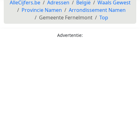
AlleCijfers.be
Adressen
België
Waals Gewest
Provincie Namen
Arrondissement Namen
Gemeente Fernelmont
Top
Advertentie: