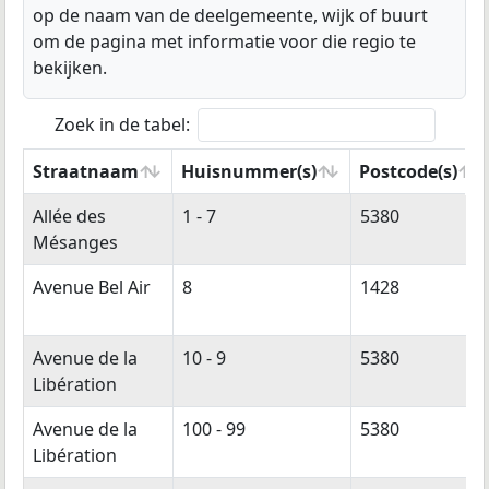
op de naam van de deelgemeente, wijk of buurt
om de pagina met informatie voor die regio te
bekijken.
Zoek in de tabel:
Straatnaam
Huisnummer(s)
Postcode(s)
Straatnaam
Huisnummer(s)
Postcode(s)
Allée des
1 - 7
5380
Mésanges
Avenue Bel Air
8
1428
Avenue de la
10 - 9
5380
Libération
Avenue de la
100 - 99
5380
Libération