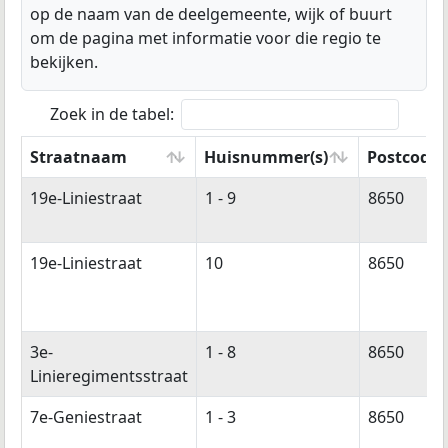
op de naam van de deelgemeente, wijk of buurt
om de pagina met informatie voor die regio te
bekijken.
Zoek in de tabel:
Straatnaam
Huisnummer(s)
Postcode(
Straatnaam
Huisnummer(s)
Postcode(
19e-Liniestraat
1 - 9
8650
19e-Liniestraat
10
8650
3e-
1 - 8
8650
Linieregimentsstraat
7e-Geniestraat
1 - 3
8650