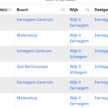
e(s)
Buurt
Wijk
Deelg
e(s)
Buurt
Wijk
Deelg
Eernegem-Centrum
Wijk 0
Eerne
Eernegem
Molendorp
Wijk 0
Eerne
Eernegem
Ichtegem-Centrum
Wijk 0
Ichteg
Ichtegem
Sint-Bertinuslaan
Wijk 0
Ichteg
Ichtegem
Eernegem-Centrum
Wijk 0
Eerne
Eernegem
Molendorp
Wijk 0
Eerne
Eernegem