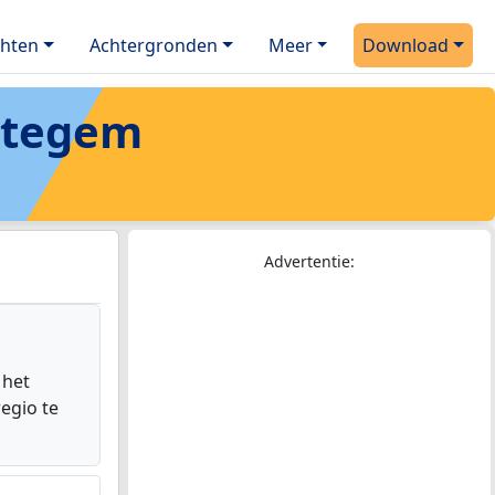
chten
Achtergronden
Meer
Download
htegem
Advertentie:
 het
egio te