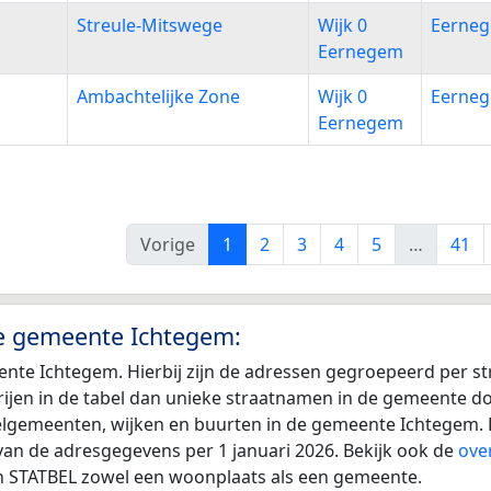
Streule-Mitswege
Wijk 0
Eerne
Eernegem
Ambachtelijke Zone
Wijk 0
Eerne
Eernegem
Vorige
1
2
3
4
5
…
41
de gemeente Ichtegem:
ente Ichtegem. Hierbij zijn de adressen gegroepeerd per s
r rijen in de tabel dan unieke straatnamen in de gemeente 
eelgemeenten, wijken en buurten in de gemeente Ichtegem. 
van de adresgegevens per 1 januari 2026. Bekijk ook de
ove
an STATBEL zowel een woonplaats als een gemeente.