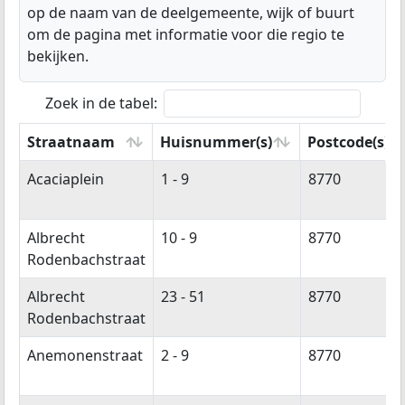
op de naam van de deelgemeente, wijk of buurt
om de pagina met informatie voor die regio te
bekijken.
Zoek in de tabel:
Straatnaam
Huisnummer(s)
Postcode(s)
Straatnaam
Huisnummer(s)
Postcode(s)
Acaciaplein
1 - 9
8770
Albrecht
10 - 9
8770
Rodenbachstraat
Albrecht
23 - 51
8770
Rodenbachstraat
Anemonenstraat
2 - 9
8770