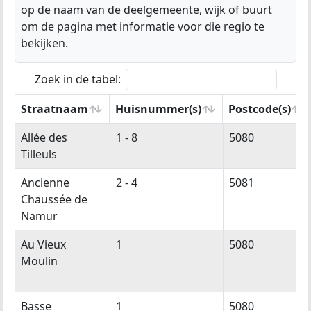
op de naam van de deelgemeente, wijk of buurt
om de pagina met informatie voor die regio te
bekijken.
Zoek in de tabel:
Straatnaam
Huisnummer(s)
Postcode(s)
Straatnaam
Huisnummer(s)
Postcode(s)
Allée des
1 - 8
5080
Tilleuls
Ancienne
2 - 4
5081
Chaussée de
Namur
Au Vieux
1
5080
Moulin
Basse
1
5080