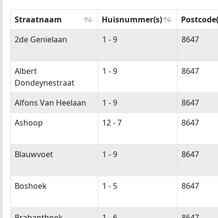
Straatnaam
Huisnummer(s)
Postcode(
Straatnaam
Huisnummer(s)
Postcode(
2de Genielaan
1 - 9
8647
Albert
1 - 9
8647
Dondeynestraat
Alfons Van Heelaan
1 - 9
8647
Ashoop
12 - 7
8647
Blauwvoet
1 - 9
8647
Boshoek
1 - 5
8647
Brabanthoek
1 - 6
8647