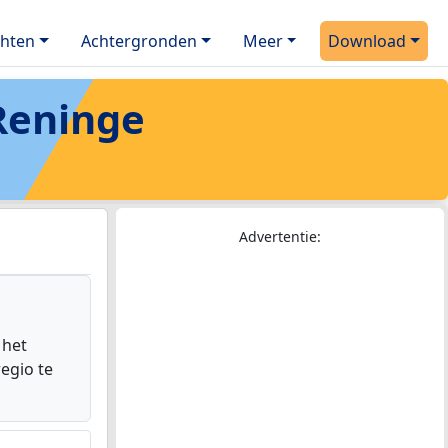
chten
Achtergronden
Meer
Download
Reninge
Advertentie:
 het
egio te