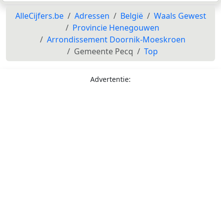
AlleCijfers.be
Adressen
België
Waals Gewest
Provincie Henegouwen
Arrondissement Doornik-Moeskroen
Gemeente Pecq
Top
Advertentie: