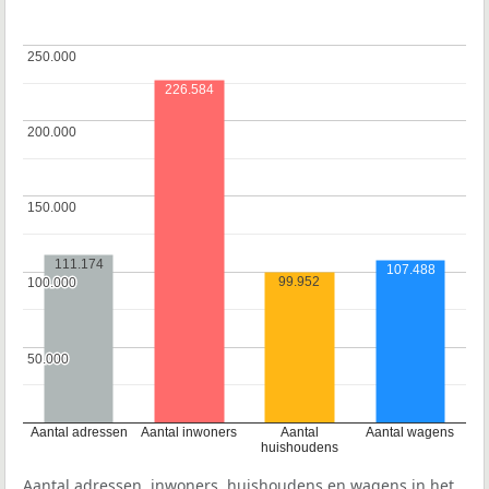
250.000
250.000
226.584
200.000
200.000
150.000
150.000
111.174
107.488
99.952
100.000
100.000
50.000
50.000
Aantal adressen
Aantal inwoners
Aantal
Aantal wagens
huishoudens
Aantal adressen, inwoners, huishoudens en wagens in het