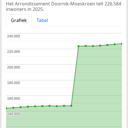
Het Arrondissement Doornik-Moeskroen telt 226.584
inwoners in 2025.
Grafiek
Tabel
240.000
240.000
220.000
220.000
200.000
200.000
180.000
180.000
160.000
160.000
140.000
140.000