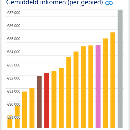
Gemiddeld inkomen (per gebied)
€37.000
€37.000
€36.000
€36.000
€35.000
€35.000
€34.000
€34.000
€33.000
€33.000
€32.000
€32.000
€31.000
€31.000
€30.000
€30.000
€29.000
€29.000