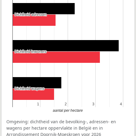
Dichtheid adressen
Dichtheid adressen
Dichtheid inwoners
Dichtheid inwoners
Dichtheid wagens
Dichtheid wagens
1
1
2
2
3
3
4
4
aantal per hectare
Omgeving: dichtheid van de bevolking-, adressen- en
wagens per hectare oppervlakte in België en in
Arrondissement Doornik-Moeskroen voor 2026