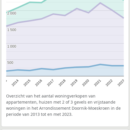
2.000
2.000
1.500
1.500
1.000
1.000
500
500
2013
2014
2015
2016
2017
2018
2019
2020
2021
2022
2023
Overzicht van het aantal woningverkopen van
appartementen, huizen met 2 of 3 gevels en vrijstaande
woningen in het Arrondissement Doornik-Moeskroen in de
periode van 2013 tot en met 2023.