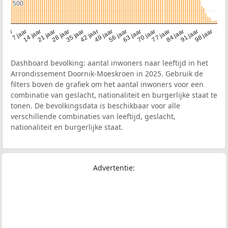
500
500
21 jaar
70 jaar
7 jaar
56 jaar
42 jaar
28 jaar
91 jaar
14 jaar
77 jaar
 jaar
63 jaar
49 jaar
98 jaar
35 jaar
84 jaar
Dashboard bevolking: aantal inwoners naar leeftijd in het
Arrondissement Doornik-Moeskroen in 2025. Gebruik de
filters boven de grafiek om het aantal inwoners voor een
combinatie van geslacht, nationaliteit en burgerlijke staat te
tonen. De bevolkingsdata is beschikbaar voor alle
verschillende combinaties van leeftijd, geslacht,
nationaliteit en burgerlijke staat.
Advertentie: