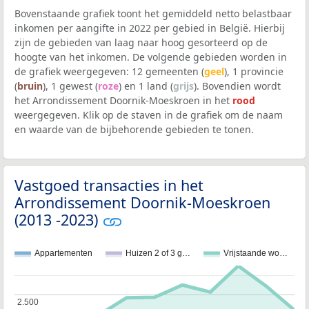
Bovenstaande grafiek toont het gemiddeld netto belastbaar
inkomen per aangifte in 2022 per gebied in België. Hierbij
zijn de gebieden van laag naar hoog gesorteerd op de
hoogte van het inkomen. De volgende gebieden worden in
de grafiek weergegeven: 12 gemeenten (
geel
), 1 provincie
(
bruin
), 1 gewest (
roze
) en 1 land (
grijs
). Bovendien wordt
het Arrondissement Doornik-Moeskroen in het
rood
weergegeven. Klik op de staven in de grafiek om de naam
en waarde van de bijbehorende gebieden te tonen.
Vastgoed transacties in het
Arrondissement Doornik-Moeskroen
(2013 -2023)
Appartementen
Huizen 2 of 3 g…
Vrijstaande wo…
2.500
2.500