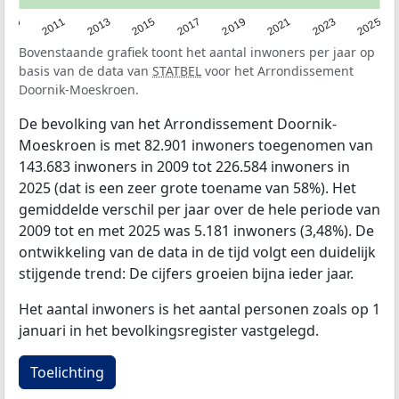
2009
2011
2013
2015
2017
2019
2021
2023
2025
Bovenstaande grafiek toont het aantal inwoners per jaar op
basis van de data van
STATBEL
voor het Arrondissement
Doornik-Moeskroen.
De bevolking van het Arrondissement Doornik-
Moeskroen is met 82.901 inwoners toegenomen van
143.683 inwoners in 2009 tot 226.584 inwoners in
2025 (dat is een zeer grote toename van 58%). Het
gemiddelde verschil per jaar over de hele periode van
2009 tot en met 2025 was 5.181 inwoners (3,48%). De
ontwikkeling van de data in de tijd volgt een duidelijk
stijgende trend: De cijfers groeien bijna ieder jaar.
Het aantal inwoners is het aantal personen zoals op 1
januari in het bevolkingsregister vastgelegd.
Toelichting