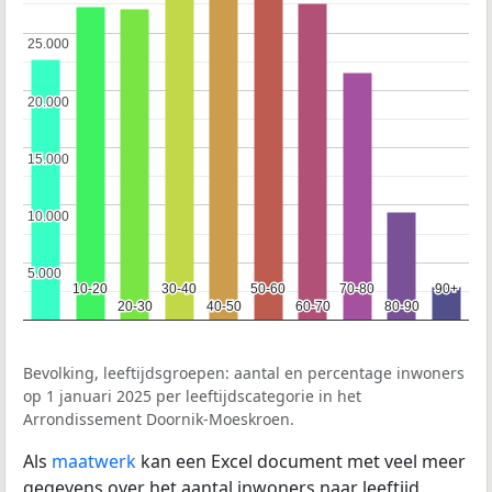
25.000
25.000
20.000
20.000
15.000
15.000
10.000
10.000
5.000
5.000
10-20
10-20
30-40
30-40
50-60
50-60
70-80
70-80
90+
90+
20-30
20-30
40-50
40-50
60-70
60-70
80-90
80-90
Bevolking, leeftijdsgroepen: aantal en percentage inwoners
op 1 januari 2025 per leeftijdscategorie in het
Arrondissement Doornik-Moeskroen.
Als
maatwerk
kan een Excel document met veel meer
gegevens over het aantal inwoners naar leeftijd