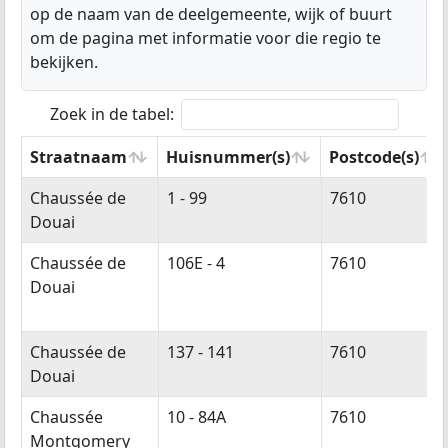
op de naam van de deelgemeente, wijk of buurt
om de pagina met informatie voor die regio te
bekijken.
Zoek in de tabel:
Straatnaam
Huisnummer(s)
Postcode(s)
Straatnaam
Huisnummer(s)
Postcode(s)
Chaussée de
1 - 99
7610
Douai
Chaussée de
106E - 4
7610
Douai
Chaussée de
137 - 141
7610
Douai
Chaussée
10 - 84A
7610
Montgomery