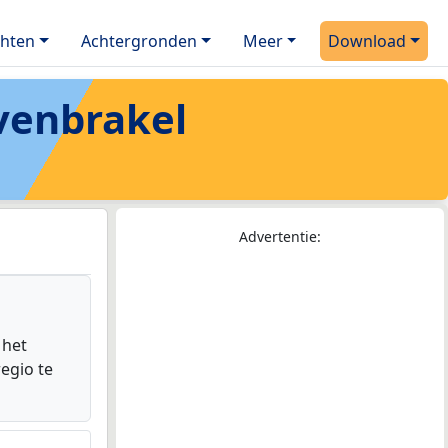
chten
Achtergronden
Meer
Download
venbrakel
Advertentie:
 het
egio te