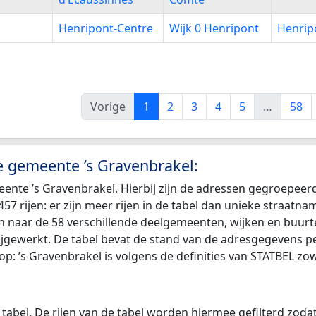
Henripont-Centre
Wijk 0 Henripont
Henrip
Vorige
1
2
3
4
5
…
58
e gemeente ’s Gravenbrakel:
ente ’s Gravenbrakel. Hierbij zijn de adressen gegroepeer
 457 rijen: er zijn meer rijen in de tabel dan unieke straa
gen naar de 58 verschillende deelgemeenten, wijken en buu
ijgewerkt. De tabel bevat de stand van de adresgegevens pe
p: ’s Gravenbrakel is volgens de definities van STATBEL z
 tabel. De rijen van de tabel worden hiermee gefilterd zod