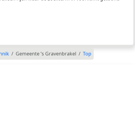
nnik
Gemeente ’s Gravenbrakel
Top