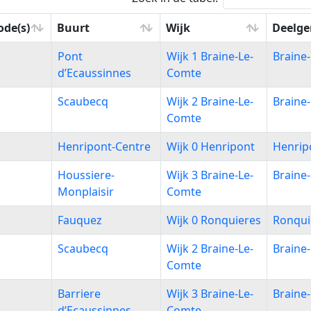
ode(s)
Buurt
Wijk
Deelg
ode(s)
Buurt
Wijk
Deelg
Pont
Wijk 1 Braine-Le-
Braine
d’Ecaussinnes
Comte
Scaubecq
Wijk 2 Braine-Le-
Braine
Comte
Henripont-Centre
Wijk 0 Henripont
Henrip
Houssiere-
Wijk 3 Braine-Le-
Braine
Monplaisir
Comte
Fauquez
Wijk 0 Ronquieres
Ronqui
Scaubecq
Wijk 2 Braine-Le-
Braine
Comte
Barriere
Wijk 3 Braine-Le-
Braine
d’Ecaussinnes
Comte