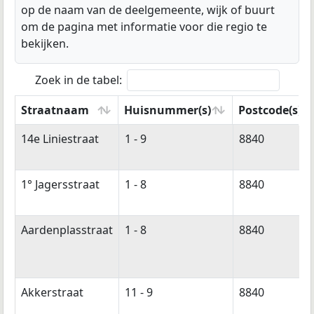
op de naam van de deelgemeente, wijk of buurt
om de pagina met informatie voor die regio te
bekijken.
Zoek in de tabel:
Straatnaam
Huisnummer(s)
Postcode(s)
Straatnaam
Huisnummer(s)
Postcode(s)
14e Liniestraat
1 - 9
8840
1° Jagersstraat
1 - 8
8840
Aardenplasstraat
1 - 8
8840
Akkerstraat
11 - 9
8840